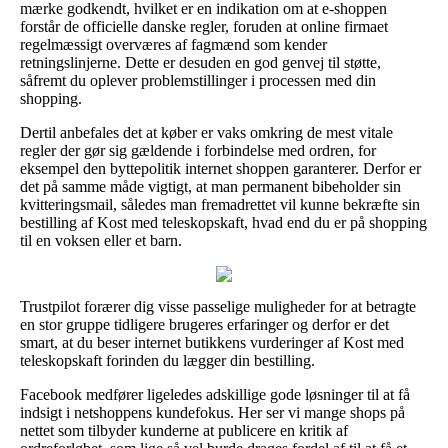
mærke godkendt, hvilket er en indikation om at e-shoppen
forstår de officielle danske regler, foruden at online firmaet
regelmæssigt overværes af fagmænd som kender
retningslinjerne. Dette er desuden en god genvej til støtte,
såfremt du oplever problemstillinger i processen med din
shopping.
Dertil anbefales det at køber er vaks omkring de mest vitale
regler der gør sig gældende i forbindelse med ordren, for
eksempel den byttepolitik internet shoppen garanterer. Derfor er
det på samme måde vigtigt, at man permanent bibeholder sin
kvitteringsmail, således man fremadrettet vil kunne bekræfte sin
bestilling af Kost med teleskopskaft, hvad end du er på shopping
til en voksen eller et barn.
Trustpilot forærer dig visse passelige muligheder for at betragte
en stor gruppe tidligere brugeres erfaringer og derfor er det
smart, at du beser internet butikkens vurderinger af Kost med
teleskopskaft forinden du lægger din bestilling.
Facebook medfører ligeledes adskillige gode løsninger til at få
indsigt i netshoppens kundefokus. Her ser vi mange shops på
nettet som tilbyder kunderne at publicere en kritik af