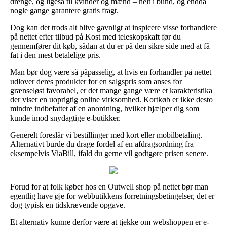
drenge, og ligeså til kvinder og mænd – helt i bund, og endda
nogle gange garantere gratis fragt.
Dog kan det trods alt blive gavnligt at inspicere visse forhandlere
på nettet efter tilbud på Kost med teleskopskaft før du
gennemfører dit køb, sådan at du er på den sikre side med at få
fat i den mest betalelige pris.
Man bør dog være så påpasselig, at hvis en forhandler på nettet
udlover deres produkter for en salgspris som anses for
grænseløst favorabel, er det mange gange være et karakteristika
der viser en uoprigtig online virksomhed. Kortkøb er ikke desto
mindre indbefattet af en anordning, hvilket hjælper dig som
kunde imod snydagtige e-butikker.
Generelt foreslår vi bestillinger med kort eller mobilbetaling.
Alternativt burde du drage fordel af en afdragsordning fra
eksempelvis ViaBill, ifald du gerne vil godtgøre prisen senere.
Forud for at folk køber hos en Outwell shop på nettet bør man
egentlig have øje for webbutikkens forretningsbetingelser, det er
dog typisk en tidskrævende opgave.
Et alternativ kunne derfor være at tjekke om webshoppen er e-