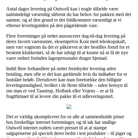
Antal dages levering på Outwell kan i nogle tilfælde være
ualmindeligt væsentlig såfremt du har behov for pakken med det
samme, og af den grund er det fuldkommen væsentligt at vi
efterser leveringstiden på den pågældende vare.
Flere forretninger på nettet annoncerer dag-til-dag levering på
deres favorit varenumre, eksempelvis Kost med teleskopskaft,
men vær vagtsom da det er påkrævet at der bestilles forud for et
bestemt klokkeslæt, så de har udsigt til at kunne nå at få de nye
varer ordnet forinden lagerpersonalet drager hjemad.
Indtil flere forhandlere på nettet frembyder levering uden
betaling, men ofte er det kun gældende hvis du indkøber for et
fastslået beløb. Derudover kan man foretrække den billigste
leveringsmulighed, hvilket i de fleste tilfælde – uden hensyn til
om man er ved Taastrup, Holbæk eller Vojens – er at få
fragtfirmaet til at levere din pakke til et udleveringssted.
Det er vældig ukompliceret for os alle at sammenholde priser
hos forskellige internet forretninger, og til tak har utallige
Outwell internet outlets været presset til at at stampe
salgspriserne på specielt deres bedst i test produkter – til piger og