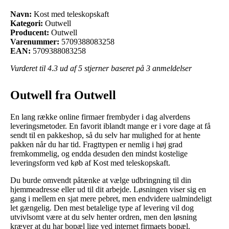
Navn:
Kost med teleskopskaft
Kategori:
Outwell
Producent:
Outwell
Varenummer:
5709388083258
EAN:
5709388083258
Vurderet til
4.3
ud af 5 stjerner baseret på
3
anmeldelser
Outwell fra Outwell
En lang række online firmaer frembyder i dag alverdens
leveringsmetoder. En favorit iblandt mange er i vore dage at få
sendt til en pakkeshop, så du selv har mulighed for at hente
pakken når du har tid. Fragttypen er nemlig i høj grad
fremkommelig, og endda desuden den mindst kostelige
leveringsform ved køb af Kost med teleskopskaft.
Du burde omvendt påtænke at vælge udbringning til din
hjemmeadresse eller ud til dit arbejde. Løsningen viser sig en
gang i mellem en sjat mere pebret, men endvidere ualmindeligt
let gængelig. Den mest betalelige type af levering vil dog
utvivlsomt være at du selv henter ordren, men den løsning
kræver at du har bopæl lige ved internet firmaets bopæl.