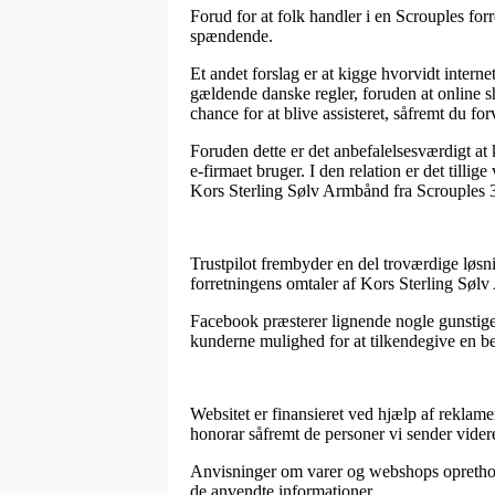
Forud for at folk handler i en Scrouples fo
spændende.
Et andet forslag er at kigge hvorvidt inter
gældende danske regler, foruden at online sh
chance for at blive assisteret, såfremt du f
Foruden dette er det anbefalelsesværdigt at
e-firmaet bruger. I den relation er det tilli
Kors Sterling Sølv Armbånd fra Scrouples 3
Trustpilot frembyder en del troværdige løsni
forretningens omtaler af Kors Sterling Søl
Facebook præsterer lignende nogle gunstige 
kunderne mulighed for at tilkendegive en b
Websitet er finansieret ved hjælp af reklame
honorar såfremt de personer vi sender videre
Anvisninger om varer og webshops opretholde
de anvendte informationer.