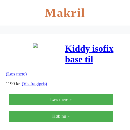
Makril
Kiddy isofix
base til
Evolution Pro
(Læs mere)
2
1199
kr.
(Vis fragtpris)
Læs mere »
Køb nu »