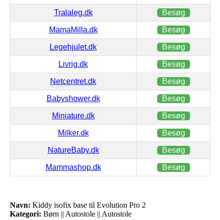
Tralaleg.dk
Besøg
MamaMilla.dk
Besøg
Legehjulet.dk
Besøg
Livrig.dk
Besøg
Netcentret.dk
Besøg
Babyshower.dk
Besøg
Miniature.dk
Besøg
Milker.dk
Besøg
NatureBaby.dk
Besøg
Mammashop.dk
Besøg
Navn:
Kiddy isofix base til Evolution Pro 2
Kategori:
Børn || Autostole || Autostole