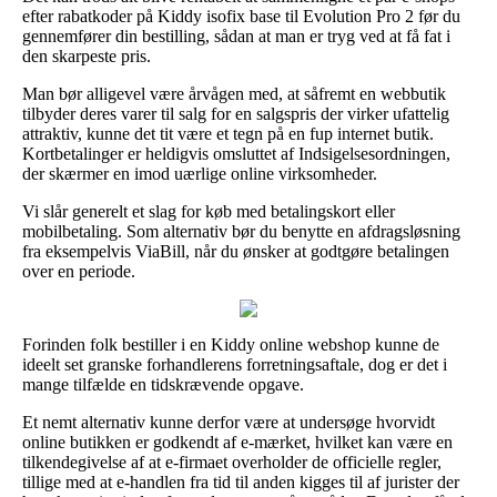
efter rabatkoder på Kiddy isofix base til Evolution Pro 2 før du
gennemfører din bestilling, sådan at man er tryg ved at få fat i
den skarpeste pris.
Man bør alligevel være årvågen med, at såfremt en webbutik
tilbyder deres varer til salg for en salgspris der virker ufattelig
attraktiv, kunne det tit være et tegn på en fup internet butik.
Kortbetalinger er heldigvis omsluttet af Indsigelsesordningen,
der skærmer en imod uærlige online virksomheder.
Vi slår generelt et slag for køb med betalingskort eller
mobilbetaling. Som alternativ bør du benytte en afdragsløsning
fra eksempelvis ViaBill, når du ønsker at godtgøre betalingen
over en periode.
Forinden folk bestiller i en Kiddy online webshop kunne de
ideelt set granske forhandlerens forretningsaftale, dog er det i
mange tilfælde en tidskrævende opgave.
Et nemt alternativ kunne derfor være at undersøge hvorvidt
online butikken er godkendt af e-mærket, hvilket kan være en
tilkendegivelse af at e-firmaet overholder de officielle regler,
tillige med at e-handlen fra tid til anden kigges til af jurister der