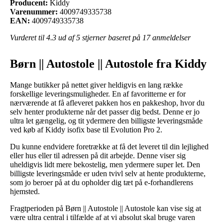
Producent:
Kiddy
Varenummer:
4009749335738
EAN:
4009749335738
Vurderet til
4.3
ud af 5 stjerner baseret på
17
anmeldelser
Børn || Autostole || Autostole fra Kiddy
Mange butikker på nettet giver heldigvis en lang række
forskellige leveringsmuligheder. En af favoritterne er for
nærværende at få afleveret pakken hos en pakkeshop, hvor du
selv henter produkterne når det passer dig bedst. Denne er jo
ultra let gængelig, og tit ydermere den billigste leveringsmåde
ved køb af Kiddy isofix base til Evolution Pro 2.
Du kunne endvidere foretrække at få det leveret til din lejlighed
eller hus eller til adressen på dit arbejde. Denne viser sig
uheldigvis lidt mere bekostelig, men ydermere super let. Den
billigste leveringsmåde er uden tvivl selv at hente produkterne,
som jo beroer på at du opholder dig tæt på e-forhandlerens
hjemsted.
Fragtperioden på Børn || Autostole || Autostole kan vise sig at
være ultra central i tilfælde af at vi absolut skal bruge varen