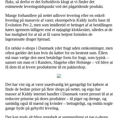
fluks, så derfor er det forholdsvis klogt at vi finder det
estimerede leveringstidspunkt ved det pågældende produkt.
Mange forhandlere på nettet udlover levering efter en enkelt
hverdag på massevis af varer, eksempelvis Kiddy isofix base til
Evolution Pro 2, men som imidlertid er betinget af at bestillingen
køres igennem tidligere end et nøjagtigt klokkeslæt, således at de
har mulighed for at nå at få varen betjent forinden de
lageransatte drager hjemad.
En række e-shops i Danmark yder fragt uden omkostninger, men
oftest gælder det kun hvis du køber for en bestemt sum. Ellers
må man vælge den mest betalelige form for fragt, som typisk –
uanset om man er i Randers, Slagelse eller Helsinge – vil blive at
få dem til at levere produkterne til en pakkeshop.
Det har vist sig at være usædvanlig let gængeligt for købere at
finde de bedste priser på flere shops på nettet, og ergo har
masser af Kiddy internet handler i Danmark været presset til at at
reducere priserne på deres produkter – til piger og drenge, og
samtidig også til mænd og kvinder – betragteligt, og endda nogle
gange byde på gebyrfri levering.
Det kan trods alt blive rentabelt at sammenligne et par e-shops