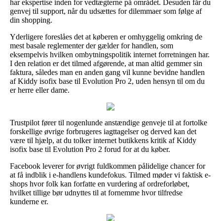
har ekspertise inden for vedtægterne på området. Desuden får du
genvej til support, når du udsættes for dilemmaer som følge af
din shopping.
Yderligere foreslåes det at køberen er omhyggelig omkring de
mest basale reglementer der gælder for handlen, som
eksempelvis hvilken ombytningspolitik internet forretningen har.
I den relation er det tilmed afgørende, at man altid gemmer sin
faktura, således man en anden gang vil kunne bevidne handlen
af Kiddy isofix base til Evolution Pro 2, uden hensyn til om du
er herre eller dame.
Trustpilot fører til nogenlunde anstændige genveje til at fortolke
forskellige øvrige forbrugeres iagttagelser og derved kan det
være til hjælp, at du tolker internet butikkens kritik af Kiddy
isofix base til Evolution Pro 2 forud for at du køber.
Facebook leverer for øvrigt fuldkommen pålidelige chancer for
at få indblik i e-handlens kundefokus. Tilmed møder vi faktisk e-
shops hvor folk kan forfatte en vurdering af ordreforløbet,
hvilket tillige bør udnyttes til at fornemme hvor tilfredse
kunderne er.