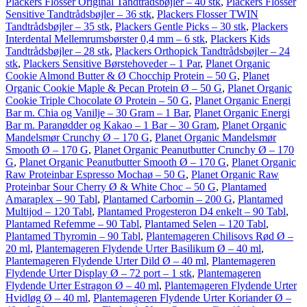
Plackers Flosser Original Tandtrådsbøjler – 40 stk
,
Plackers Flosser
Sensitive Tandtrådsbøjler – 36 stk
,
Plackers Flosser TWIN
Tandtrådsbøjler – 35 stk
,
Plackers Gentle Picks – 30 stk
,
Plackers
Interdental Mellemrumsbørster 0,4 mm – 6 stk
,
Plackers Kids
Tandtrådsbøjler – 28 stk
,
Plackers Orthopick Tandtrådsbøjler – 24
stk
,
Plackers Sensitive Børstehoveder – 1 Par
,
Planet Organic
Cookie Almond Butter & Ø Chocchip Protein – 50 G
,
Planet
Organic Cookie Maple & Pecan Protein Ø – 50 G
,
Planet Organic
Cookie Triple Chocolate Ø Protein – 50 G
,
Planet Organic Energi
Bar m. Chia og Vanilje – 30 Gram – 1 Bar
,
Planet Organic Energi
Bar m. Paranødder og Kakao – 1 Bar – 30 Gram
,
Planet Organic
Mandelsmør Crunchy Ø – 170 G
,
Planet Organic Mandelsmør
Smooth Ø – 170 G
,
Planet Organic Peanutbutter Crunchy Ø – 170
G
,
Planet Organic Peanutbutter Smooth Ø – 170 G
,
Planet Organic
Raw Proteinbar Espresso Mochaø – 50 G
,
Planet Organic Raw
Proteinbar Sour Cherry Ø & White Choc – 50 G
,
Plantamed
Amaraplex – 90 Tabl
,
Plantamed Carbomin – 200 G
,
Plantamed
Multijod – 120 Tabl
,
Plantamed Progesteron D4 enkelt – 90 Tabl
,
Plantamed Refemme – 90 Tabl
,
Plantamed Selen – 120 Tabl
,
Plantamed Thyromin – 90 Tabl
,
Plantemageren Chilisovs Rød Ø –
20 ml
,
Plantemageren Flydende Urter Basilikum Ø – 40 ml
,
Plantemageren Flydende Urter Dild Ø – 40 ml
,
Plantemageren
Flydende Urter Display Ø – 72 port – 1 stk
,
Plantemageren
Flydende Urter Estragon Ø – 40 ml
,
Plantemageren Flydende Urter
Hvidløg Ø – 40 ml
,
Plantemageren Flydende Urter Koriander Ø –