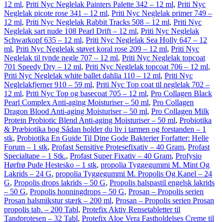
12 ml
,
Priti Nyc Neglelak Painters Palette 342 – 12 ml
,
Priti Nyc
Neglelak picote rose 341 – 12 ml
,
Priti Nyc Neglelak primer 749 –
12 ml
,
Priti Nyc Neglelak Rabbit Tracks 508 – 12 ml
,
Priti Nyc
Neglelak sart nude 108 Pearl Drift – 12 ml
,
Priti Nyc Neglelak
Schwarkopf 635 – 12 ml
,
Priti Nyc Neglelak Sea Holly 647 – 12
ml
,
Priti Nyc Neglelak støvet koral rose 209 – 12 ml
,
Priti Nyc
Neglelak til tynde negle 707 – 12 ml
,
Priti Nyc Neglelak topcoat
701 Speedy Dry – 12 ml
,
Priti Nyc Neglelak topcoat 706 – 12 ml
,
Priti Nyc Neglelak white ballet dahlia 110 – 12 ml
,
Priti Nyc
Neglelakfjerner 910 – 59 ml
,
Priti Nyc Top coat til neglelak 702 –
12 ml
,
Priti Nyc Top og basecoat 705 – 12 ml
,
Pro Collagen Black
Pearl Complex Anti-aging Moisturiser – 50 ml
,
Pro Collagen
Dragon Blood Anti-aging Moisturiser – 50 ml
,
Pro Collagen Milk
Protein Probiotic Blend Anti-aging Moisturiser – 50 ml
,
Probiotika
& Præbiotika bog Sådan holder du liv i tarmen og forstanden – 1
stk
,
Probiotika En Guide Til Dine Gode Bakterier Forfatter: Helle
Forum – 1 stk
,
Profast Sensitive Protesefixativ – 40 Gram
,
Profast
Specialtape – 1 Stk.
,
Profast Super Fixativ – 40 Gram
,
Profysio
Hørfrø Pude Hestesko – 1 stk
,
propolia Tyggegummi M. Mint Og
Lakrids – 24 G
,
propolia Tyggegummi M. Propolis Og Kanel – 24
G
,
Propolis drops lakrids – 50 G
,
Propolis halspastil engelsk lakrids
– 50 G
,
Propolis honningdrops – 50 G
,
Prosan – Propolis serien
Prosan halsmikstur stærk – 200 ml
,
Prosan – Propolis serien Prosan
propolis tab. – 200 Tabl
,
Protefix Aktiv Rensetabletter til
Tandprotesen – 32 Tabl
,
Protefix Aloe Vera Fastholdelses Creme til