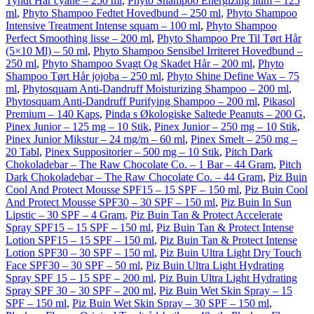
Tyndt Hår cyane – 250 ml
,
Phyto Shampoo Energizing lium – 125
ml
,
Phyto Shampoo Fedtet Hovedbund – 250 ml
,
Phyto Shampoo
Intensive Treatment Intense squam – 100 ml
,
Phyto Shampoo
Perfect Smoothing lisse – 200 ml
,
Phyto Shampoo Pre Til Tørt Hår
(5×10 Ml) – 50 ml
,
Phyto Shampoo Sensibel Irriteret Hovedbund –
250 ml
,
Phyto Shampoo Svagt Og Skadet Hår – 200 ml
,
Phyto
Shampoo Tørt Hår jojoba – 250 ml
,
Phyto Shine Define Wax – 75
ml
,
Phytosquam Anti-Dandruff Moisturizing Shampoo – 200 ml
,
Phytosquam Anti-Dandruff Purifying Shampoo – 200 ml
,
Pikasol
Premium – 140 Kaps
,
Pinda s Økologiske Saltede Peanuts – 200 G
,
Pinex Junior – 125 mg – 10 Stik
,
Pinex Junior – 250 mg – 10 Stik
,
Pinex Junior Mikstur – 24 mg/m – 60 ml
,
Pinex Smelt – 250 mg –
20 Tabl
,
Pinex Suppositorier – 500 mg – 10 Stik
,
Pitch Dark
Chokoladebar – The Raw Chocolate Co. – 1 Bar – 44 Gram
,
Pitch
Dark Chokoladebar – The Raw Chocolate Co. – 44 Gram
,
Piz Buin
Cool And Protect Mousse SPF15 – 15 SPF – 150 ml
,
Piz Buin Cool
And Protect Mousse SPF30 – 30 SPF – 150 ml
,
Piz Buin In Sun
Lipstic – 30 SPF – 4 Gram
,
Piz Buin Tan & Protect Accelerate
Spray SPF15 – 15 SPF – 150 ml
,
Piz Buin Tan & Protect Intense
Lotion SPF15 – 15 SPF – 150 ml
,
Piz Buin Tan & Protect Intense
Lotion SPF30 – 30 SPF – 150 ml
,
Piz Buin Ultra Light Dry Touch
Face SPF30 – 30 SPF – 50 ml
,
Piz Buin Ultra Light Hydrating
Spray SPF 15 – 15 SPF – 200 ml
,
Piz Buin Ultra Light Hydrating
Spray SPF 30 – 30 SPF – 200 ml
,
Piz Buin Wet Skin Spray – 15
SPF – 150 ml
,
Piz Buin Wet Skin Spray – 30 SPF – 150 ml
,