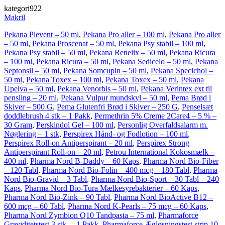
kategori922
Makril
Pekana Plevent – 50 ml
,
Pekana Pro aller – 100 ml
,
Pekana Pro aller
– 50 ml
,
Pekana Proscenat – 50 ml
,
Pekana Psy stabil – 100 ml
,
Pekana Psy stabil – 50 ml
,
Pekana Renelix – 50 ml
,
Pekana Ricura
– 100 ml
,
Pekana Ricura – 50 ml
,
Pekana Sedicelo – 50 ml
,
Pekana
Septonsil – 50 ml
,
Pekana Somcupin – 50 ml
,
Pekana Specichol –
50 ml
,
Pekana Toxex – 100 ml
,
Pekana Toxex – 50 ml
,
Pekana
Upelva – 50 ml
,
Pekana Venorbis – 50 ml
,
Pekana Verintex ext til
pensling – 20 ml
,
Pekana Vulpur mundskyl – 50 ml
,
Pema Brød i
Skiver – 500 G
,
Pema Glutenfri Brød i Skiver – 250 G
,
Penselsæt
doddlebrush 4 stk – 1 Pakk
,
Permethrin 5% Creme 2Care4 – 5 % –
30 Gram
,
Perskindol Gel – 100 ml
,
Personlig Overfaldsalarm m.
Nøglering – 1 stk
,
Perspirex Hånd- og Fodlotion – 100 ml
,
Perspirex Roll-on Antiperspirant – 20 ml
,
Perspirex Strong
Antiperspirant Roll-on – 20 ml
,
Petrou International Kokosmælk –
400 ml
,
Pharma Nord B-Daddy – 60 Kaps
,
Pharma Nord Bio-Fiber
– 120 Tabl
,
Pharma Nord Bio-Folin – 400 mcg – 180 Tabl
,
Pharma
Nord Bio-Gravid – 3 Tabl
,
Pharma Nord Bio-Sport – 30 Tabl – 240
Kaps
,
Pharma Nord Bio-Tura Mælkesyrebakterier – 60 Kaps
,
Pharma Nord Bio-Zink – 90 Tabl
,
Pharma Nord BioActive B12 –
600 mcg – 60 Tabl
,
Pharma Nord K-Pearls – 75 mcg – 60 Kaps
,
Pharma Nord Zymbion Q10 Tandpasta – 75 ml
,
Pharmaforce
Graviditetstest 3 stk. – 1 Pakk
,
Pharmaforce Ægløsningstest strip 10