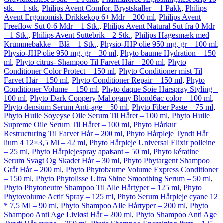
stk. – 1 stk
,
Philips Avent Comfort Brystskaller – 1 Pakk
,
Philips
Avent Ergonomisk Drikkekop 6+ Mdr – 200 ml
,
Philips Avent
Freeflow Sut 0-6 Mdr – 1 Stk.
,
Philips Avent Natural Sut fra 0 Mdr
– 1 Stk.
,
Philips Avent Suttebrik – 2 Stk.
,
Philips Hagesmæk med
Krummebakke – Blå – 1 Stk.
,
Physio-JHP olie 950 mg, gr – 100 ml
,
Physio-JHP olie 950 mg, gr – 30 ml
,
Phyto baume Hydration – 150
ml
,
Phyto citrus- Shampoo Til Farvet Hår – 200 ml
,
Phyto
Conditioner Color Protect – 150 ml
,
Phyto Conditioner mist Til
Farvet Hår – 150 ml
,
Phyto Conditioner Repair – 150 ml
,
Phyto
Conditioner Volume – 150 ml
,
Phyto daque Soie Hårspray Styling –
100 ml
,
Phyto Dark Coppery Mahogany Blond6ac color – 100 ml
,
Phyto densium Serum Anti-age – 50 ml
,
Phyto Fiber Paste – 75 ml
,
Phyto Huile Soyeyse Oile Serum Til Håret – 100 ml
,
Phyto Huile
Supreme Oile Serum Til Håret – 100 ml
,
Phyto Hårkur
Restructuring Til Farvet Hår – 200 ml
,
Phyto Hårpleje Tyndt Hår
lium 4 12×3,5 Ml – 42 ml
,
Phyto Hårpleje Universal Elixir polleine
– 25 ml
,
Phyto Hårplejespray apaisant – 50 ml
,
Phyto kératine
Serum Svagt Og Skadet Hår – 30 ml
,
Phyto Phytargent Shampoo
Gråt Hår – 200 ml
,
Phyto Phytobaume Volume Express Conditioner
– 150 ml
,
Phyto Phytolisse Ultra Shine Smoothing Serum – 50 ml
,
Phyto Phytoneutre Shampoo Til Alle Hårtyper – 125 ml
,
Phyto
Phytovolume Actif Spray – 125 ml
,
Phyto Serum Hårpleje cyane 12
* 7,5 Ml – 90 ml
,
Phyto Shampoo Alle Hårtyper – 200 ml
,
Phyto
Shampoo Anti Age Livløst Hår – 200 ml
,
Phyto Shampoo Anti Age