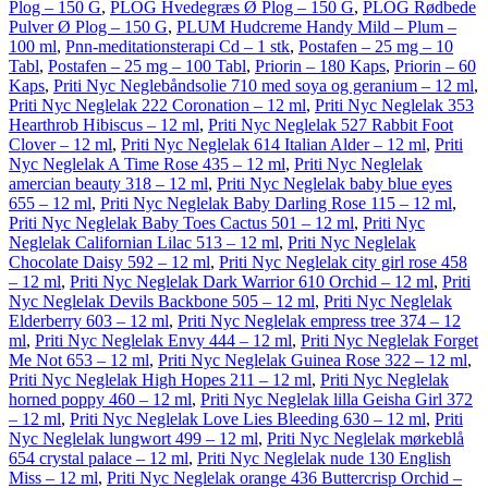
Plog – 150 G
,
PLOG Hvedegræs Ø Plog – 150 G
,
PLOG Rødbede
Pulver Ø Plog – 150 G
,
PLUM Hudcreme Handy Mild – Plum –
100 ml
,
Pnn-meditationsterapi Cd – 1 stk
,
Postafen – 25 mg – 10
Tabl
,
Postafen – 25 mg – 100 Tabl
,
Priorin – 180 Kaps
,
Priorin – 60
Kaps
,
Priti Nyc Neglebåndsolie 710 med soya og geranium – 12 ml
,
Priti Nyc Neglelak 222 Coronation – 12 ml
,
Priti Nyc Neglelak 353
Hearthrob Hibiscus – 12 ml
,
Priti Nyc Neglelak 527 Rabbit Foot
Clover – 12 ml
,
Priti Nyc Neglelak 614 Italian Alder – 12 ml
,
Priti
Nyc Neglelak A Time Rose 435 – 12 ml
,
Priti Nyc Neglelak
amercian beauty 318 – 12 ml
,
Priti Nyc Neglelak baby blue eyes
655 – 12 ml
,
Priti Nyc Neglelak Baby Darling Rose 115 – 12 ml
,
Priti Nyc Neglelak Baby Toes Cactus 501 – 12 ml
,
Priti Nyc
Neglelak Californian Lilac 513 – 12 ml
,
Priti Nyc Neglelak
Chocolate Daisy 592 – 12 ml
,
Priti Nyc Neglelak city girl rose 458
– 12 ml
,
Priti Nyc Neglelak Dark Warrior 610 Orchid – 12 ml
,
Priti
Nyc Neglelak Devils Backbone 505 – 12 ml
,
Priti Nyc Neglelak
Elderberry 603 – 12 ml
,
Priti Nyc Neglelak empress tree 374 – 12
ml
,
Priti Nyc Neglelak Envy 444 – 12 ml
,
Priti Nyc Neglelak Forget
Me Not 653 – 12 ml
,
Priti Nyc Neglelak Guinea Rose 322 – 12 ml
,
Priti Nyc Neglelak High Hopes 211 – 12 ml
,
Priti Nyc Neglelak
horned poppy 460 – 12 ml
,
Priti Nyc Neglelak lilla Geisha Girl 372
– 12 ml
,
Priti Nyc Neglelak Love Lies Bleeding 630 – 12 ml
,
Priti
Nyc Neglelak lungwort 499 – 12 ml
,
Priti Nyc Neglelak mørkeblå
654 crystal palace – 12 ml
,
Priti Nyc Neglelak nude 130 English
Miss – 12 ml
,
Priti Nyc Neglelak orange 436 Buttercrisp Orchid –