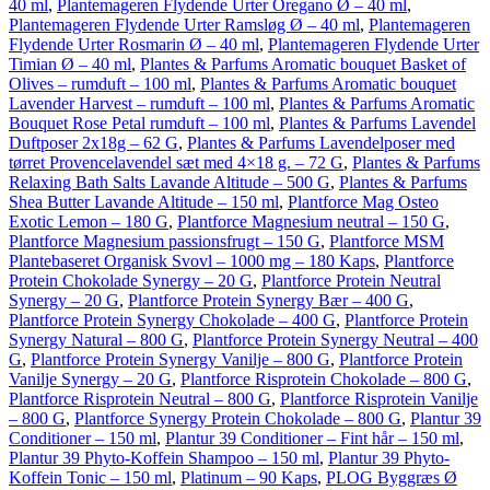
40 ml
,
Plantemageren Flydende Urter Oregano Ø – 40 ml
,
Plantemageren Flydende Urter Ramsløg Ø – 40 ml
,
Plantemageren
Flydende Urter Rosmarin Ø – 40 ml
,
Plantemageren Flydende Urter
Timian Ø – 40 ml
,
Plantes & Parfums Aromatic bouquet Basket of
Olives – rumduft – 100 ml
,
Plantes & Parfums Aromatic bouquet
Lavender Harvest – rumduft – 100 ml
,
Plantes & Parfums Aromatic
Bouquet Rose Petal rumduft – 100 ml
,
Plantes & Parfums Lavendel
Duftposer 2x18g – 62 G
,
Plantes & Parfums Lavendelposer med
tørret Provencelavendel sæt med 4×18 g. – 72 G
,
Plantes & Parfums
Relaxing Bath Salts Lavande Altitude – 500 G
,
Plantes & Parfums
Shea Butter Lavande Altitude – 150 ml
,
Plantforce Mag Osteo
Exotic Lemon – 180 G
,
Plantforce Magnesium neutral – 150 G
,
Plantforce Magnesium passionsfrugt – 150 G
,
Plantforce MSM
Plantebaseret Organisk Svovl – 1000 mg – 180 Kaps
,
Plantforce
Protein Chokolade Synergy – 20 G
,
Plantforce Protein Neutral
Synergy – 20 G
,
Plantforce Protein Synergy Bær – 400 G
,
Plantforce Protein Synergy Chokolade – 400 G
,
Plantforce Protein
Synergy Natural – 800 G
,
Plantforce Protein Synergy Neutral – 400
G
,
Plantforce Protein Synergy Vanilje – 800 G
,
Plantforce Protein
Vanilje Synergy – 20 G
,
Plantforce Risprotein Chokolade – 800 G
,
Plantforce Risprotein Neutral – 800 G
,
Plantforce Risprotein Vanilje
– 800 G
,
Plantforce Synergy Protein Chokolade – 800 G
,
Plantur 39
Conditioner – 150 ml
,
Plantur 39 Conditioner – Fint hår – 150 ml
,
Plantur 39 Phyto-Koffein Shampoo – 150 ml
,
Plantur 39 Phyto-
Koffein Tonic – 150 ml
,
Platinum – 90 Kaps
,
PLOG Byggræs Ø