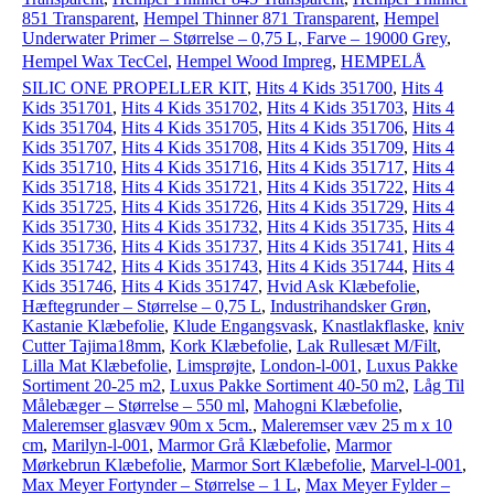
851 Transparent
,
Hempel Thinner 871 Transparent
,
Hempel
Underwater Primer – Størrelse – 0,75 L, Farve – 19000 Grey
,
Hempel Wax TecCel
,
Hempel Wood Impreg
,
HEMPELÅ
SILIC ONE PROPELLER KIT
,
Hits 4 Kids 351700
,
Hits 4
Kids 351701
,
Hits 4 Kids 351702
,
Hits 4 Kids 351703
,
Hits 4
Kids 351704
,
Hits 4 Kids 351705
,
Hits 4 Kids 351706
,
Hits 4
Kids 351707
,
Hits 4 Kids 351708
,
Hits 4 Kids 351709
,
Hits 4
Kids 351710
,
Hits 4 Kids 351716
,
Hits 4 Kids 351717
,
Hits 4
Kids 351718
,
Hits 4 Kids 351721
,
Hits 4 Kids 351722
,
Hits 4
Kids 351725
,
Hits 4 Kids 351726
,
Hits 4 Kids 351729
,
Hits 4
Kids 351730
,
Hits 4 Kids 351732
,
Hits 4 Kids 351735
,
Hits 4
Kids 351736
,
Hits 4 Kids 351737
,
Hits 4 Kids 351741
,
Hits 4
Kids 351742
,
Hits 4 Kids 351743
,
Hits 4 Kids 351744
,
Hits 4
Kids 351746
,
Hits 4 Kids 351747
,
Hvid Ask Klæbefolie
,
Hæftegrunder – Størrelse – 0,75 L
,
Industrihandsker Grøn
,
Kastanie Klæbefolie
,
Klude Engangsvask
,
Knastlakflaske
,
kniv
Cutter Tajima18mm
,
Kork Klæbefolie
,
Lak Rullesæt M/Filt
,
Lilla Mat Klæbefolie
,
Limsprøjte
,
London-l-001
,
Luxus Pakke
Sortiment 20-25 m2
,
Luxus Pakke Sortiment 40-50 m2
,
Låg Til
Målebæger – Størrelse – 550 ml
,
Mahogni Klæbefolie
,
Maleremser glasvæv 90m x 5cm.
,
Maleremser væv 25 m x 10
cm
,
Marilyn-l-001
,
Marmor Grå Klæbefolie
,
Marmor
Mørkebrun Klæbefolie
,
Marmor Sort Klæbefolie
,
Marvel-l-001
,
Max Meyer Fortynder – Størrelse – 1 L
,
Max Meyer Fylder –