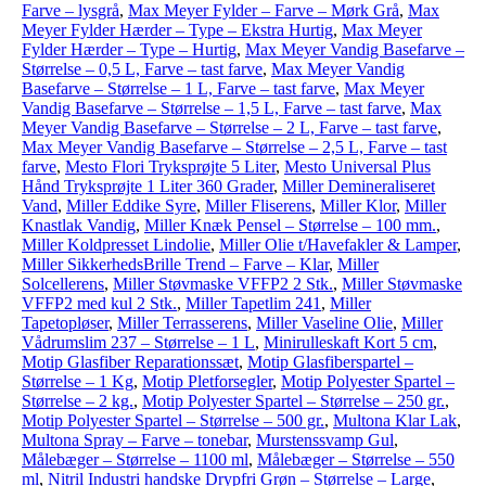
Farve – lysgrå
,
Max Meyer Fylder – Farve – Mørk Grå
,
Max
Meyer Fylder Hærder – Type – Ekstra Hurtig
,
Max Meyer
Fylder Hærder – Type – Hurtig
,
Max Meyer Vandig Basefarve –
Størrelse – 0,5 L, Farve – tast farve
,
Max Meyer Vandig
Basefarve – Størrelse – 1 L, Farve – tast farve
,
Max Meyer
Vandig Basefarve – Størrelse – 1,5 L, Farve – tast farve
,
Max
Meyer Vandig Basefarve – Størrelse – 2 L, Farve – tast farve
,
Max Meyer Vandig Basefarve – Størrelse – 2,5 L, Farve – tast
farve
,
Mesto Flori Tryksprøjte 5 Liter
,
Mesto Universal Plus
Hånd Tryksprøjte 1 Liter 360 Grader
,
Miller Demineraliseret
Vand
,
Miller Eddike Syre
,
Miller Fliserens
,
Miller Klor
,
Miller
Knastlak Vandig
,
Miller Knæk Pensel – Størrelse – 100 mm.
,
Miller Koldpresset Lindolie
,
Miller Olie t/Havefakler & Lamper
,
Miller SikkerhedsBrille Trend – Farve – Klar
,
Miller
Solcellerens
,
Miller Støvmaske VFFP2 2 Stk.
,
Miller Støvmaske
VFFP2 med kul 2 Stk.
,
Miller Tapetlim 241
,
Miller
Tapetopløser
,
Miller Terrasserens
,
Miller Vaseline Olie
,
Miller
Vådrumslim 237 – Størrelse – 1 L
,
Minirulleskaft Kort 5 cm
,
Motip Glasfiber Reparationssæt
,
Motip Glasfiberspartel –
Størrelse – 1 Kg
,
Motip Pletforsegler
,
Motip Polyester Spartel –
Størrelse – 2 kg.
,
Motip Polyester Spartel – Størrelse – 250 gr.
,
Motip Polyester Spartel – Størrelse – 500 gr.
,
Multona Klar Lak
,
Multona Spray – Farve – tonebar
,
Murstenssvamp Gul
,
Målebæger – Størrelse – 1100 ml
,
Målebæger – Størrelse – 550
ml
,
Nitril Industri handske Drypfri Grøn – Størrelse – Large
,