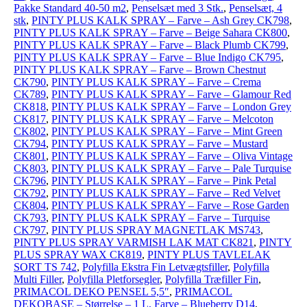
Pakke Standard 40-50 m2
,
Penselsæt med 3 Stk.
,
Penselsæt, 4
stk
,
PINTY PLUS KALK SPRAY – Farve – Ash Grey CK798
,
PINTY PLUS KALK SPRAY – Farve – Beige Sahara CK800
,
PINTY PLUS KALK SPRAY – Farve – Black Plumb CK799
,
PINTY PLUS KALK SPRAY – Farve – Blue Indigo CK795
,
PINTY PLUS KALK SPRAY – Farve – Brown Chestnut
CK790
,
PINTY PLUS KALK SPRAY – Farve – Crema
CK789
,
PINTY PLUS KALK SPRAY – Farve – Glamour Red
CK818
,
PINTY PLUS KALK SPRAY – Farve – London Grey
CK817
,
PINTY PLUS KALK SPRAY – Farve – Melcoton
CK802
,
PINTY PLUS KALK SPRAY – Farve – Mint Green
CK794
,
PINTY PLUS KALK SPRAY – Farve – Mustard
CK801
,
PINTY PLUS KALK SPRAY – Farve – Oliva Vintage
CK803
,
PINTY PLUS KALK SPRAY – Farve – Pale Turquise
CK796
,
PINTY PLUS KALK SPRAY – Farve – Pink Petal
CK792
,
PINTY PLUS KALK SPRAY – Farve – Red Velvet
CK804
,
PINTY PLUS KALK SPRAY – Farve – Rose Garden
CK793
,
PINTY PLUS KALK SPRAY – Farve – Turquise
CK797
,
PINTY PLUS SPRAY MAGNETLAK MS743
,
PINTY PLUS SPRAY VARMISH LAK MAT CK821
,
PINTY
PLUS SPRAY WAX CK819
,
PINTY PLUS TAVLELAK
SORT TS 742
,
Polyfilla Ekstra Fin Letvægtsfiller
,
Polyfilla
Multi Filler
,
Polyfilla Pletforsegler
,
Polyfilla Træfiller Fin
,
PRIMACOL DEKO PENSEL 5,5″
,
PRIMACOL
DEKOBASE – Størrelse – 1 L, Farve – Blueberry D14
,