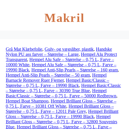
Makril
Grå Mat Klæbefolie
,
Gulv- og vægsliber, plastik
,
Handske
Nylon PU ass farver – Størrelse – Large
,
Hempel Alu Protect
Transparent
,
Hempel Alu Safe – Størrelse – 0,75 L, Farve –
10000 White
,
Hempel Alu Safe – Størrelse – 0,75 L, Farve –
19990 Black
,
Hempel Anti-Slip Pearls – Størrelse – 160 gram
,
Hempel Anti-Slip Pearls – Størrelse – 50 gram
,
Hempel
Barnacle Remover Ruer Fjerner
,
Hempel Basic/Classic –
Størrelse – 0,75 L, Farve – 19990 Black
,
Hempel Basic/Classic
– Størrelse – 0,75 L, Farve – 30390 True Blue
,
Hempel
Basic/Classic – Størrelse – 0,75 L, Farve – 50000 Redbrown
,
Hempel Boat Shampoo
,
Hempel Brilliant Gloss – Størrelse –
0,75 L, Farve – 10381 Off White
,
Hempel Brilliant Gloss –
Størrelse – 0,75 L, Farve – 12011 Pale Grey
,
Hempel Brilliant
Gloss – Størrelse – 0,75 L, Farve – 19990 Black
,
Hempel
Brilliant Gloss – Størrelse – 0,75 L, Farve – 32800 Souvenirs
Blue
,
Hempel Brilliant Gloss – Størrelse – 0,75 L, Farve –