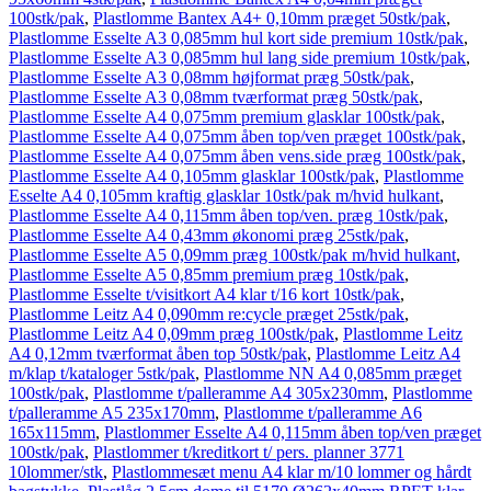
100stk/pak
,
Plastlomme Bantex A4+ 0,10mm præget 50stk/pak
,
Plastlomme Esselte A3 0,085mm hul kort side premium 10stk/pak
,
Plastlomme Esselte A3 0,085mm hul lang side premium 10stk/pak
,
Plastlomme Esselte A3 0,08mm højformat præg 50stk/pak
,
Plastlomme Esselte A3 0,08mm tværformat præg 50stk/pak
,
Plastlomme Esselte A4 0,075mm premium glasklar 100stk/pak
,
Plastlomme Esselte A4 0,075mm åben top/ven præget 100stk/pak
,
Plastlomme Esselte A4 0,075mm åben vens.side præg 100stk/pak
,
Plastlomme Esselte A4 0,105mm glasklar 100stk/pak
,
Plastlomme
Esselte A4 0,105mm kraftig glasklar 10stk/pak m/hvid hulkant
,
Plastlomme Esselte A4 0,115mm åben top/ven. præg 10stk/pak
,
Plastlomme Esselte A4 0,43mm økonomi præg 25stk/pak
,
Plastlomme Esselte A5 0,09mm præg 100stk/pak m/hvid hulkant
,
Plastlomme Esselte A5 0,85mm premium præg 10stk/pak
,
Plastlomme Esselte t/visitkort A4 klar t/16 kort 10stk/pak
,
Plastlomme Leitz A4 0,090mm re:cycle præget 25stk/pak
,
Plastlomme Leitz A4 0,09mm præg 100stk/pak
,
Plastlomme Leitz
A4 0,12mm tværformat åben top 50stk/pak
,
Plastlomme Leitz A4
m/klap t/kataloger 5stk/pak
,
Plastlomme NN A4 0,085mm præget
100stk/pak
,
Plastlomme t/palleramme A4 305x230mm
,
Plastlomme
t/palleramme A5 235x170mm
,
Plastlomme t/palleramme A6
165x115mm
,
Plastlommer Esselte A4 0,115mm åben top/ven præget
100stk/pak
,
Plastlommer t/kreditkort t/ pers. planner 3771
10lommer/stk
,
Plastlommesæt menu A4 klar m/10 lommer og hårdt