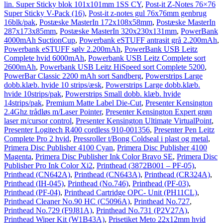
lin. Super Sticky blok 101x101mm 1SS CY
,
Post-it Z-Notes 76×76
Super Sticky V-Pack (16)
,
Post-it z-notes gul 76x76mm genbrug
16blk/pak
,
Postæske MasterIn 172x108x58mm
,
Postæske MasterIn
287x173x85mm
,
Postæske MasterIn 320x230x131mm
,
PowerBank
4000mAh SuctionCup
,
Powerbank eSTUFF antrasit grå 2.200mAh
,
Powerbank eSTUFF sølv 2.200mAh
,
PowerBank USB Leitz
Complete hvid 6000mAh
,
Powerbank USB Leitz Complete sort
2600mAh
,
Powerbank USB Leitz HiSpeed sort Complete 5200
,
PowerBar Classic 2200 mAh sort Sandberg
,
Powerstrips Large
dobb.klæb. hvide 10 strips/æsk
,
Powerstrips Large dobb.klæb.
hvide 10strips/pak
,
Powerstrips Small dobb. klæb. hvide
14strips/pak
,
Premium Matte Label Die-Cut
,
Presenter Kensington
2.4Ghz trådløs m/Laser Pointer
,
Presenter Kensington Expert grøn
laser m/cursor control
,
Presenter Kensington Ultimate VirtualPoint
,
Presenter Logitech R400 cordless 910-001356
,
Presenter Pen Leitz
Complete Pro 2 hvid
,
Pressroller t/Bong Coldseal i plast og metal
,
Primera Disc Publisher 4100 Cyan
,
Primera Disc Publisher 4100
Magenta
,
Primera Disc Publisher Ink Color Bravo SE
,
Primera Disc
Publisher Pro Ink Color Xi2
,
Printhead (3872B001 – PF-05)
,
Printhead (CN642A)
,
Printhead (CN643A)
,
Printhead (CR324A)
,
Printhead (IH-045)
,
Printhead (No.746)
,
Printhead (PF-03)
,
Printhead (PF-04)
,
Printhead Cartridge OPC- Unit (PH11CL)
,
Printhead Cleaner No.90 HC (C5096A)
,
Printhead No.727
,
Printhead No.729 (F9J81A)
,
Printhead No.731 (P2V27A)
,
Printhead Wiper Kit (W1B43A)
,
Prisetiket Meto 22x12mm hvid