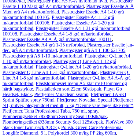
1000stk/kar
,
Plastregister Elba A5 A-Å m/forblad hvid
,
Plastregister
Esselte 1-10 Maxi grå A4 m/kartonforblad
,
Plastregister Esselte A-Å
Maxi grå A4 m/kartonforblad
,
Plastregister Esselte A4 1-10 grå
m/kartonforblad 100105
,
Plastregister Esselte A4 1-12 grå
m/kartonforblad 100106
,
Plastregister Esselte A4 1-20 grå
m/kartonforblad
,
Plastregister Esselte A4 1-31 grå m/kartonforblad
100108
,
Plastregister Esselte A4 1-5 grå m/kartonforblad
,
Plastregister Esselte A4 A-Å grå m/kartonforblad 100111
,
Plastregister Esselte A4 grå 1-15 m/forblad
,
Plastregister Esselte jan-
dec. grå A4 m/kartonforblad
,
Plastregister grå A4 1-100 621705
,
Plastregister grå A5 1-10 m/kartonforblad
,
Plastregister Q-Line A4
1-10 grå m/kartonforblad
,
Plastregister Q-Line A4 1-12 grå
m/kartonforblad
,
Plastregister Q-Line A4 1-20 grå m/kartonforblad
,
Plastregister Q-Line A4 1-31 grå m/kartonforblad
,
Plastregister Q-
Line A4 1-5 grå m/kartonforblad
,
Plastregister Q-Line A4 A-Å grå
m/kartonforblad
,
Plastslommesæt menu A5 klar m/10 lommer og
hårdt bagstykke
,
Plasttallerken sort 22cm 50stk/pak
,
Playn Go
Headset, Black
,
Pletfjerner Miraclean svamp
,
Pletfjerner TASKI
Sprint Spitfire spray 750ml
,
Pletfjerner, Novadan Special Pletfjerner
N1, pulver, blegemiddel med ilt, 5 kg *Denne vare tages ikke retur*
,
Pletfjerner, Tana Professional Tuba, 750 ml, spray
,
Plomberingsetiket 78x38mm Security Seal 100stk/pak
,
Plomberingsetiket Ø38mm Security Seal 125stk/pak
,
PlotWave 300
black toner twin-pack (OCE)
,
Polish, Green Care Professional
Longlife Diamond, 5 l
,
Polykordel 300 m/kg PP 2kg 600m
,