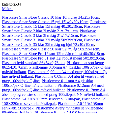
kategori534
Makril
Plastkasse SmartStore Classic 10 klar 10l m/låg 34x25x16cm
,
Plastkasse SmartStore Classic 15 grå 15l 40x30x19cm
,
Plastkasse
SmartStore Classic 15 klar 15l m/låg 40x30x19cm
,
Plastkasse
SmartStore Classic 2 klar 2l m/låg 21x17x11cm
,
Plastkasse
SmartStore Classic 3 klar 3l m/låg 21x17x15cm
,
Plastkasse
SmartStore Classic 31 klar 32l m/låg 50x39x26cm
,
Plastkasse
SmartStore Classic 35 klar 35l m/låg og hjul 72x40x19cm
,
Plastkasse SmartStore Classic 50 klar 52l m/låg 50x39x41cm
,
Plastkasse SmartStore Pro 15 sort 15l m/låg robust 40x30x19cm
,
Plastkasse SmartStore Pro 31 sort 32l robust m/låg 50x39x26cm
,
Plastkort hvid standard 86x54x0,76mm
,
Plastkort mat sort kerne
86x54x0,76mm
,
Plastlomme 0,06mm A4 glasklar 100stk/pak Q-line
m/hvid hulkant
,
Plastlomme 0,09mm A4 med præg 100stk/pak Q-
line m/hvid hulkant
,
Plastlomme 0,09mm A4 åbn til venstre med
præg 100stk/pak Q-line
,
Plastlomme 0,11mm A4 glasklar
100stk/pak Q-line m/hvid hulkant
,
Plastlomme 0,12mm A4 med
præg 100stk/pak Q-line m/hvid hulkant
,
Plastlomme 0,12mm A4
åben top og venstre side med præg 100stk/pak NN m/hvid hulkant
,
Plastlomme A4 220x305mm selvklæb. 50stk/pak
,
Plastlomme A5
158X220mm selvklæb. 50stk/pak
,
Plastlomme A6 115x158mm
selvklæb. 50stk/pak
,
Plastlomme Avery m/indstik selvklæbende
95x60mm 4stk/pak
,
Plastlomme Bantex A4 0,04mm præget