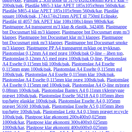
bagstykke
,
Plastlåg 2,5cm dome til 5170 Ø262x40mm RPET klar –
200stk/pak
,
Plastlåg M65-3 klar APET 185x105x9mm 560stk/kar
,
Plastlåg M65-4 klar APET 185x105x9mm 560stk/kar
,
Plastlåg
square 100stk/pak, 174x174x21mm APET til 750ml Eclipake
,
Plastlåg til 4057 firk APET klar 108x108x14mm 980stk/kar
,
Plastmappe A4 transparent m/3 klap & elastik. 342408
,
Plastmappe
bnt Docusmart blå m/3 klapper
,
Plastmappe bnt Docusmart grøn m/3
klapper
,
Plastmappe bnt Docusmart klar m/3 klapper
,
Plastmappe
bnt Docusmart pink m/3 klapper
,
Plastmappe bnt Docusmart smoke
m/3 klapper
,
Plastmappe PP A4 transparent m/klap og trykknap
,
Plastomslag 0,12mm A4 med præg 100stk/pak Q-line – åben top
,
Plastomslag 0,12mm A5 med præg 100stk/pak Q-line
,
Plastomslag
A4 Esselte 0,115mm blå 100stk/pak
,
Plastomslag A4 Esselte
0,115mm grøn 100stk/pak
,
Plastomslag A4 Esselte 0,115mm gul
100stk/pak
,
Plastomslag A4 Esselte 0,115mm klar 10stk/pak
,
Plastomslag A4 Esselte 0,115mm klar præg 100stk/pak
,
Plastomslag
A4 Esselte 0,115mm rød 100stk/pak
,
Plastomslag A4 Q-line m/præg
0,08mm 100stk/pak
,
Plastomslag Bantex A4 0,11mm t/klemrygge
præget 100stk/pak
,
Plastomslag Esselte 56218 A4 0,105mm åben
top/højre glasklar 100stk/pak
,
Plastomslag Esselte A4 0,105mm
præget 56160 100stk/pak
,
Plastomslag Esselte A5 0,105mm åben
top/højre 100stk/pak
,
Plastomslag Leitz A4 0,13mm præget re:cycle
100stk/pak
,
Plastpose klar økonomi 200x400x0,025mm
1000stk/kar
,
Plastpose klar økonomi 300x400x0,025mm
1000stk/kar
,
Plastpose klar økonomi 400x600x0,025mm