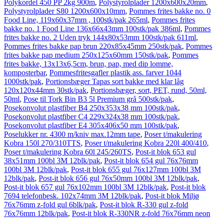
Polykordel 450 PP 2kg 900m
,
Polystyrolplader 1200x600x20mm
,
Polystyrolplader S80 1200x600x10mm
,
Pommes frites bakke no. 0
Food Line, 119x60x37mm , 100stk/pak 265ml
,
Pommes frites
bakke no. 1 Food Line 136x66x43mm 100stk/pak 386ml
,
Pommes
frites bakke no. 2 Uden tryk 144x80x53mm 100stk/pak 611ml
,
Pommes frites bakke pap brun 220x85x45mm 250stk/pak
,
Pommes
frites bakke pap medium 250x125x60mm 150stk/pak
,
Pommes
frites bakke, 13x13x6,5cm, brun, pap, med dip lomme,
komposterbar
,
Pommesfritesgafler plastik ass. farver 1044
1000stk/pak
,
Portionsbæger Tapas sort bakke med klar låg
120x120x44mm 30stk/pak
,
Portionsbæger, sort, PET, rund, 50ml,
50ml
,
Pose til Tork Bin B3 5l Premium grå 500stk/pak
,
Posekonvolut plastfiber B4 250x353x38 mm 100stk/pak
,
Posekonvolut plastfiber C4 229x324x38 mm 100stk/pak
,
Posekonvolut plastfiber E4 305x406x50 mm 100stk/pak
,
Poselukker nr. 4300 m/kniv max.12mm tape
,
Poser t/makulering
Kobra 150l 270/310TTS
,
Poser t/makulering Kobra 220l 400/410
,
Poser t/makulering Kobra 60l 245/260TS
,
Post-it blok 653 gul
38x51mm 100bl 3M 12blk/pak
,
Post-it blok 654 gul 76x76mm
100bl 3M 12blk/pak
,
Post-it blok 655 gul 76x127mm 100bl 3M
12blk/pak
,
Post-it blok 656 gul 76x50mm 100bl 3M 12blk/pak
,
Post-it blok 657 gul 76x102mm 100bl 3M 12blk/pak
,
Post-it blok
7694 telefonbesk. 102x74mm 3M 12blk/pak
,
Post-it blok Miljø
76x76mm z-fold gul 6blk/pak
,
Post-it blok R-330 gul z-fold
76x76mm 12blk/pak
,
Post-it blok R-330NR z-fold 76x76mm neon