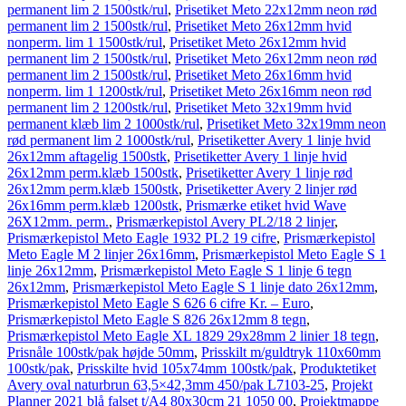
permanent lim 2 1500stk/rul
,
Prisetiket Meto 22x12mm neon rød
permanent lim 2 1500stk/rul
,
Prisetiket Meto 26x12mm hvid
nonperm. lim 1 1500stk/rul
,
Prisetiket Meto 26x12mm hvid
permanent lim 2 1500stk/rul
,
Prisetiket Meto 26x12mm neon rød
permanent lim 2 1500stk/rul
,
Prisetiket Meto 26x16mm hvid
nonperm. lim 1 1200stk/rul
,
Prisetiket Meto 26x16mm neon rød
permanent lim 2 1200stk/rul
,
Prisetiket Meto 32x19mm hvid
permanent klæb lim 2 1000stk/rul
,
Prisetiket Meto 32x19mm neon
rød permanent lim 2 1000stk/rul
,
Prisetiketter Avery 1 linje hvid
26x12mm aftagelig 1500stk
,
Prisetiketter Avery 1 linje hvid
26x12mm perm.klæb 1500stk
,
Prisetiketter Avery 1 linje rød
26x12mm perm.klæb 1500stk
,
Prisetiketter Avery 2 linjer rød
26x16mm perm.klæb 1200stk
,
Prismærke etiket hvid Wave
26X12mm. perm.
,
Prismærkepistol Avery PL2/18 2 linjer
,
Prismærkepistol Meto Eagle 1932 PL2 19 cifre
,
Prismærkepistol
Meto Eagle M 2 linjer 26x16mm
,
Prismærkepistol Meto Eagle S 1
linje 26x12mm
,
Prismærkepistol Meto Eagle S 1 linje 6 tegn
26x12mm
,
Prismærkepistol Meto Eagle S 1 linje dato 26x12mm
,
Prismærkepistol Meto Eagle S 626 6 cifre Kr. – Euro
,
Prismærkepistol Meto Eagle S 826 26x12mm 8 tegn
,
Prismærkepistol Meto Eagle XL 1829 29x28mm 2 linier 18 tegn
,
Prisnåle 100stk/pak højde 50mm
,
Prisskilt m/guldtryk 110x60mm
100stk/pak
,
Prisskilte hvid 105x74mm 100stk/pak
,
Produktetiket
Avery oval naturbrun 63,5×42,3mm 450/pak L7103-25
,
Projekt
Planner 2021 blå falset t/A4 80x30cm 21 1050 00
,
Projektmappe