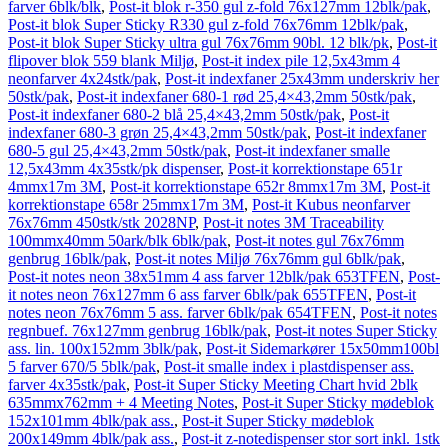
farver 6blk/blk
,
Post-it blok r-350 gul z-fold 76x127mm 12blk/pak
,
Post-it blok Super Sticky R330 gul z-fold 76x76mm 12blk/pak
,
Post-it blok Super Sticky ultra gul 76x76mm 90bl. 12 blk/pk
,
Post-it
flipover blok 559 blank Miljø
,
Post-it index pile 12,5x43mm 4
neonfarver 4x24stk/pak
,
Post-it indexfaner 25x43mm underskriv her
50stk/pak
,
Post-it indexfaner 680-1 rød 25,4×43,2mm 50stk/pak
,
Post-it indexfaner 680-2 blå 25,4×43,2mm 50stk/pak
,
Post-it
indexfaner 680-3 grøn 25,4×43,2mm 50stk/pak
,
Post-it indexfaner
680-5 gul 25,4×43,2mm 50stk/pak
,
Post-it indexfaner smalle
12,5x43mm 4x35stk/pk dispenser
,
Post-it korrektionstape 651r
4mmx17m 3M
,
Post-it korrektionstape 652r 8mmx17m 3M
,
Post-it
korrektionstape 658r 25mmx17m 3M
,
Post-it Kubus neonfarver
76x76mm 450stk/stk 2028NP
,
Post-it notes 3M Traceability
100mmx40mm 50ark/blk 6blk/pak
,
Post-it notes gul 76x76mm
genbrug 16blk/pak
,
Post-it notes Miljø 76x76mm gul 6blk/pak
,
Post-it notes neon 38x51mm 4 ass farver 12blk/pak 653TFEN
,
Post-
it notes neon 76x127mm 6 ass farver 6blk/pak 655TFEN
,
Post-it
notes neon 76x76mm 5 ass. farver 6blk/pak 654TFEN
,
Post-it notes
regnbuef. 76x127mm genbrug 16blk/pak
,
Post-it notes Super Sticky
ass. lin. 100x152mm 3blk/pak
,
Post-it Sidemarkører 15x50mm100bl
5 farver 670/5 5blk/pak
,
Post-it smalle index i plastdispenser ass.
farver 4x35stk/pak
,
Post-it Super Sticky Meeting Chart hvid 2blk
635mmx762mm + 4 Meeting Notes
,
Post-it Super Sticky mødeblok
152x101mm 4blk/pak ass.
,
Post-it Super Sticky mødeblok
200x149mm 4blk/pak ass.
,
Post-it z-notedispenser stor sort inkl. 1stk