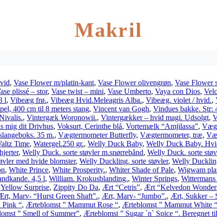
Makril
vid
,
Vase Flower m/platin-kant
,
Vase Flower olivengrøn
,
Vase Flower s
ase plissé – stor
,
Vase twist – mini
,
Vase Umberto
,
Vaya con Dios
,
Vel
3 l
,
Vibeæg frø.
,
Vibeæg Hvid.Meleagris Alba.
,
Vibeæg. violet / hvid.
,
el, 400 cm til 8 meters stang
,
Vincent van Gogh
,
Vindues bakke. Str:
Nivalis.
,
Vintergæk Woronowii.
,
Vintergækker – hvid magi. Udsolgt
,
V
s mig dit Drivhus
,
Voksurt, Cerinthe blå
,
Vortemælk “Amjilassa”
,
Væga
langeboks. 35 m.
,
Vægtermometer Butterfly
,
Vægtermometer, træ
,
Væk
altz Time
,
Watergel.250 gr.
,
Welly Duck Baby
,
Welly Duck Baby. Hvide
jerter
,
Welly Duck. sorte støvler m.snørrebånd
,
Welly Duck. sorte støv
øvler med hvide blomster
,
Welly Duckling. sorte støvler
,
Welly Duckling
on
,
White Prince
,
White Prosperity.
,
Whiter Shade of Pale
,
Wigwam plan
ndkande. 4,5 l
,
William. Krokusblanding.
,
Winter Springs
,
Wittermans
,
Yellow Surprise
,
Zippity Do Da
,
Ært “Cetris”
,
Ært “Kelvedon Wonder
Ært, Marv- “Hurst Green Shaft”.
,
Ært, Marv- “Jumbo”.
,
Ært, Sukker – 
 Pink “
,
Ærteblomst ” Mammut Rose “
,
Ærteblomst ” Mammut White 
lomst ” Smell of Summer”
,
Ærteblomst ” Sugar `n` Spice “. Beregnet ti