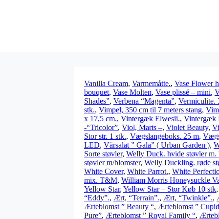
Vanilla Cream
,
Varmemåtte.
,
Vase Flower h
bouquet
,
Vase Molten
,
Vase plissé – mini
,
V
Shades”
,
Verbena “Magenta”
,
Vermiculite. 
stk.
,
Vimpel, 350 cm til 7 meters stang
,
Vimp
x 17,5 cm.
,
Vintergæk Elwesii.
,
Vintergæk 
-“Tricolor”
,
Viol, Marts –
,
Violet Beauty
,
Vi
Stor str. 1 stk.
,
Vægslangeboks. 25 m
,
Vægs
LED
,
Vårsalat ” Gala” ( Urban Garden )
,
W
Sorte støvler
,
Welly Duck. hvide støvler m. h
støvler m/blomster
,
Welly Duckling. røde st
White Cover
,
White Parrot.
,
White Perfecti
mix. T&M
,
William Morris Honeysuckle Va
Yellow Star
,
Yellow Star – Stor Køb 10 stk
“Eddy”.
,
Ært, “Terrain”.
,
Ært, “Twinkle”.
,
Ærteblomst ” Beauty “
,
Ærteblomst ” Cupid
Pure”
,
Ærteblomst ” Royal Family “
,
Ærteb