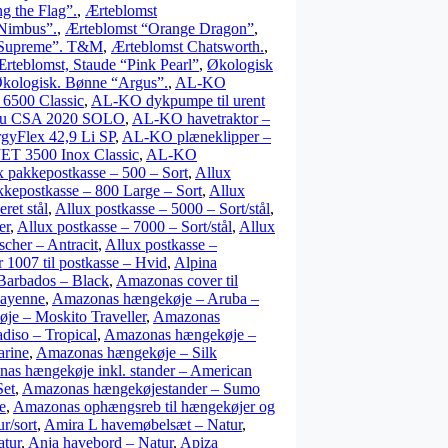
g the Flag”.
,
Ærteblomst
Nimbus”.
,
Ærteblomst “Orange Dragon”
,
 Supreme”. T&M
,
Ærteblomst Chatsworth.
,
rteblomst, Staude “Pink Pearl”
,
Økologisk
kologisk. Bønne “Argus”.
,
AL-KO
6500 Classic
,
AL-KO dykpumpe til urent
ku CSA 2020 SOLO
,
AL-KO havetraktor –
gyFlex 42,9 Li SP
,
AL-KO plæneklipper –
ET 3500 Inox Classic
,
AL-KO
x pakkepostkasse – 500 – Sort
,
Allux
kkepostkasse – 800 Large – Sort
,
Allux
ret stål
,
Allux postkasse – 5000 – Sort/stål
,
er
,
Allux postkasse – 7000 – Sort/stål
,
Allux
scher – Antracit
,
Allux postkasse –
r 1007 til postkasse – Hvid
,
Alpina
Barbados – Black
,
Amazonas cover til
Cayenne
,
Amazonas hængekøje – Aruba –
e – Moskito Traveller
,
Amazonas
iso – Tropical
,
Amazonas hængekøje –
arine
,
Amazonas hængekøje – Silk
as hængekøje inkl. stander – American
Set
,
Amazonas hængekøjestander – Sumo
e
,
Amazonas ophængsreb til hængekøjer og
r/sort
,
Amira L havemøbelsæt – Natur
,
tur
,
Anja havebord – Natur
,
Apiza