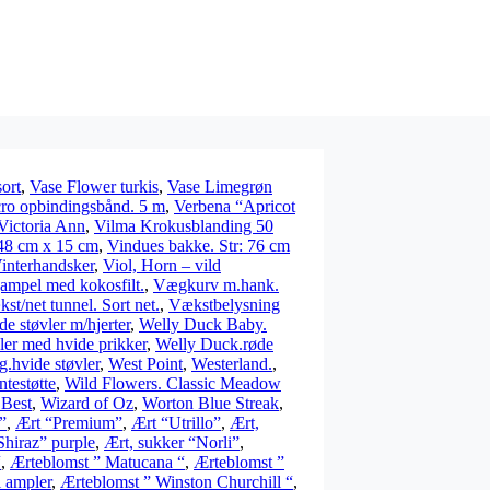
ort
,
Vase Flower turkis
,
Vase Limegrøn
cro opbindingsbånd. 5 m
,
Verbena “Apricot
Victoria Ann
,
Vilma Krokusblanding 50
 48 cm x 15 cm
,
Vindues bakke. Str: 76 cm
interhandsker
,
Viol, Horn – vild
mpel med kokosfilt.
,
Vægkurv m.hank.
st/net tunnel. Sort net.
,
Vækstbelysning
 støvler m/hjerter
,
Welly Duck Baby.
ler med hvide prikker
,
Welly Duck.røde
.hvide støvler
,
West Point
,
Westerland.
,
testøtte
,
Wild Flowers. Classic Meadow
 Best
,
Wizard of Oz
,
Worton Blue Streak
,
”
,
Ært “Premium”
,
Ært “Utrillo”
,
Ært,
Shiraz” purple
,
Ært, sukker “Norli”
,
“
,
Ærteblomst ” Matucana “
,
Ærteblomst ”
l ampler
,
Ærteblomst ” Winston Churchill “
,