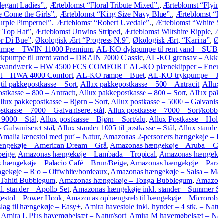
egant Ladies”.
,
Ærteblomst “Floral Tribute Mixed”.
,
Ærteblomst “Flyin
 Come the Girls”.
,
Ærteblomst “King Size Navy Blue”.
,
Ærteblomst “
urple Pimpernel”.
,
Ærteblomst “Robert Uvedale”.
,
Ærteblomst “White
t Top Hat”
,
Ærteblomst Unwins Striped
,
Ærteblomst Wiltshire Ripple
,
Æ
r Di Bue”
,
Økologisk Ært “Progress N.9”
,
Økologisk Ært, “Karina”
,
Ø
mpe – TWIN 11000 Premium
,
AL-KO dykpumpe til rent vand – SUB 
pumpe til urent vand – DRAIN 7000 Classic
,
AL-KO grensav – Ak
svandværk – HW 4500 FCS COMFORT
,
AL-KO plæneklipper – Ener
 – HWA 4000 Comfort
,
AL-KO rampe – Buet
,
AL-KO trykpumpe – J
 til pakkepostkasse – Sort
,
Allux pakkepostkasse – 500 – Antracit
,
Allu
stkasse – 800 – Antracit
,
Allux pakkepostkasse – 800 – Sort
,
Allux pa
llux pakkepostkasse – Bjørn – Sort
,
Allux postkasse – 5000 – Galvanise
stkasse – 7000 – Galvaniseret stål
,
Allux postkasse – 7000 – Sort/kobb
 9000 – Stål
,
Allux postkasse – Bjørn – Sort/alu
,
Allux Postkasse – Hol
Galvaniseret stål
,
Allux stander 1005 til postkasse – Stål
,
Allux stande
Amalia lænestol med puf – Natur
,
Amazonas 2-personers hængekøje – 
ngekøje – American Dream – Grå
,
Amazonas hængekøje – Aruba – 
beige
,
Amazonas hængekøje – Lambada – Tropical
,
Amazonas hængekøj
hængekøje – Palacio Café – Brun/Beige
,
Amazonas hængekøje – Parad
ekøje – Rio – Offwhite/bordeaux
,
Amazonas hængekøje – Salsa – M
Tahiti Bubblegum
,
Amazonas hængekøje – Tonga Bubblegum
,
Amazon
. stander – Apollo Set
,
Amazonas hængekøje inkl. stander – Summer 
gestol – Power Hook
,
Amazonas ophængsreb til hængekøje – Microrob
ag til hængekøje – Easy+
,
Amira havestole inkl. hynder – 4 stk. – Natu
,
Amira L Plus havemøbelsæt – Natur/sort
,
Amira M havemøbelsæt – Na