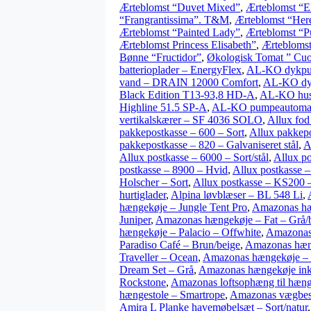
Ærteblomst “Duvet Mixed”
,
Ærteblomst “El
“Frangrantissima”. T&M
,
Ærteblomst “Here
Ærteblomst “Painted Lady”
,
Ærteblomst “P
Ærteblomst Princess Elisabeth”
,
Ærtebloms
Bønne “Fructidor”
,
Økologisk Tomat ” Cuo
batterioplader – EnergyFlex
,
AL-KO dykpu
vand – DRAIN 12000 Comfort
,
AL-KO dyk
Black Edition T13-93,8 HD-A
,
AL-KO hu
Highline 51.5 SP-A
,
AL-KO pumpeautomat
vertikalskærer – SF 4036 SOLO
,
Allux fod
pakkepostkasse – 600 – Sort
,
Allux pakkepo
pakkepostkasse – 820 – Galvaniseret stål
,
A
Allux postkasse – 6000 – Sort/stål
,
Allux po
postkasse – 8900 – Hvid
,
Allux postkasse –
Holscher – Sort
,
Allux postkasse – KS200 – 
hurtiglader
,
Alpina løvblæser – BL 548 Li
,
hængekøje – Jungle Tent Pro
,
Amazonas hæ
Juniper
,
Amazonas hængekøje – Fat – Grå/
hængekøje – Palacio – Offwhite
,
Amazonas 
Paradiso Café – Brun/beige
,
Amazonas hæng
Traveller – Ocean
,
Amazonas hængekøje – 
Dream Set – Grå
,
Amazonas hængekøje inkl
Rockstone
,
Amazonas loftsophæng til hæn
hængestole – Smartrope
,
Amazonas vægbesl
Amira L Planke havemøbelsæt – Sort/natur