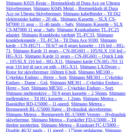
Shimano K02S Resin – Bremseklods til Dura Ace og Ultegra
Skivebremser
,
Shimano K04S Metal – Bremseklods til Dura
Ace og Ultegra Skivebremser
,
Shimano kabelbinder – Til Di2
elektroniske kabler – 20 stk.
,
Shimano Kassette – SLX CS-
M7000 11 gear – 11-46 tands – Sølv
,
Shimano Kassette – SLX
CS-M7000 11 gear – Sølv
,
Shimano Krankadapter TL-FC25
adapter
,
Shimano Krankboks værktøj TL-FC33
,
Shimano
krankboksnøgle – TL-FC34 – Til Dura Ace 9100
,
Shimano
kæde – CN-HG71 – Til 6/7 og 8 gears kassette – 116 led – HG-
71
,
Shimano Kæde 11 gears – CN-HG601 – 105/SLX 116 led –
HG-X11
,
Shimano Kæde 11 gears – CN-HG601 – Quick Link
– 105/SLX 116 led – HG-X11
,
Shimano kæde CN-HG-701 11
gear 116 led til race og mtb – HG-X11
,
Shimano LX/Deore –
Rotor for skivebremser 160mm 6 bolt
,
Shimano ME100 –
Cykelsko Enduro – Herre – Sort
,
Shimano ME301 – Cykelsko
Enduro – Dame – Grå
,
Shimano ME301 – Cykelsko Enduro –
Herre – Sort
,
Shimano ME501 – Cykelsko Enduro – Sort
,
Shimano mellemskive – Til 9 gears kassette – 2,56mm
,
Shimano
mellemskive – Til HG kassette – 1,2mm
,
Shimano Metrea –
Bagskifter RD-U5000 – 11-speed
,
Shimano Metrea –
Bremsegreb BL-U5000 Højre – Hydraulisk skivebremse
,
Shimano Metrea – Bremsegreb BL-U5000 Venstre – Hydraulisk
skivebremse
,
Shimano Metrea – Forskifter FD-U5000 – Til
direkte montering
,
Shimano Metrea – Kranksæt FC-U5000 –
Double 46/32 tands – 11 speed – 175mm pedalarme
,
Shimano