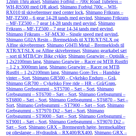
12mm Thru aksel
,
Shimano Forhjul – 700c Road Tubeless –
WH-RS500 med QR aksel
,
Shimano Forhjul 700c – WH-
RX010 til skivebremser med center lock
,
Shimano Frikrans –
MF-TZ500 – 6 gear 14-28 tands med gevind
,
Shimano Frikrans
– MF-TZ500 – 7 gear 14-28 tands med gevind
,
Shimano
Frikrans – MF-TZ500 – 7 gear 14-34 tands med gevind
,
Shimano Frikrans – SF-MX30 – Single speed med gevind
,
Shimano G02A Resin – Bremseklods til XTR/XT/SLX og
Alfine skivebremser
,
Shimano G04Ti Metal – Bremseklods til
XTR/XT/SLX og Alfine skivebremser
,
Shimano gearkabel sæt
– sort til MTB/City Bike cykler
,
Shimano Gearwire – Optislik –
1,2x2100mm lang
,
Shimano Gearwire – Racer og MTB Rustfri
– 1,2 x 3000mm lang
,
Shimano Gearwire – Racer og MTB
Rustfri – 1,2x2100mm lang
,
Shimano Gore-Tex – Handske
vinter – Sort
,
Shimano GR500 – Cykelsko Enduro – Grå
,
Shimano GR700 – Cykelsko Free ride – HR – Grå/Grøn
,
Shimano Grebsgummi – ST5700 – Sæt – Sort
,
Shimano
Grebsgummi – ST6700 – Sæt – Sort
,
Shimano Grebsgummi –
ST6800 – Sæt – Sort
,
Shimano Grebsgummi – ST6870 – Sæt –
Sort
,
Shimano Grebsgummi – ST7900 – Sæt – Sort
,
Shimano
Grebsgummi – ST7970 Di2 – Sæt – Sort
,
Shimano
Grebsgummi – ST9000 – Sæt – Sort
,
Shimano Grebsgummi –
ST9001 – Sæt – Sort
,
Shimano Grebsgummi – ST9070 Di2 –
Sæt – Sort
,
Shimano GRX – Bremsegreb højre, bremsekaliber
og olieslange – Hydraulisk – RX400/RX400
,
Shimano GRX –