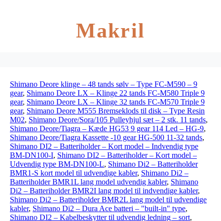
Makril
Shimano Deore klinge – 48 tands sølv – Type FC-M590 – 9
gear
,
Shimano Deore LX – Klinge 22 tands FC-M580 Triple 9
gear
,
Shimano Deore LX – Klinge 32 tands FC-M570 Triple 9
gear
,
Shimano Deore M555 Bremseklods til disk – Type Resin
M02
,
Shimano Deore/Sora/105 Pulleyhjul sæt – 2 stk. 11 tands
,
Shimano Deore/Tiagra – Kæde HG53 9 gear 114 Led – HG-9
,
Shimano Deore/Tiagra Kassette -10 gear HG-500 11-32 tands
,
Shimano DI2 – Batteriholder – Kort model – Indvendig type
BM-DN100-I
,
Shimano DI2 – Batteriholder – Kort model –
Udvendig type BM-DN100-L
,
Shimano Di2 – Batteriholder
BMR1-S kort model til udvendige kabler
,
Shimano Di2 –
Batteriholder BMR1L lang model udvendig kabler
,
Shimano
Di2 – Batteriholder BMR2I lang model til indvendige kabler
,
Shimano Di2 – Batteriholder BMR2L lang model til udvendige
kabler
,
Shimano Di2 – Dura Ace batteri – "built-in" type
,
Shimano DI2 – Kabelbeskytter til udvendig ledning – sort
,