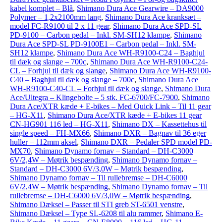
kabel komplet – Blå
,
Shimano Dura Ace Gearwire – DA9000
Polymer – 1,2x2100mm lang
,
Shimano Dura Ace kranksæt –
model FC-R9100 til 2 x 11 gear
,
Shimano Dura Ace SPD-SL
PD-9100 – Carbon pedal – Inkl. SM-SH12 klampe
,
Shimano
Dura Ace SPD-SL PD-9100E1 – Carbon pedal – Inkl. SM-
SH12 klampe
,
Shimano Dura Ace WH-R9100-C24 – Baghjul
til dæk og slange – 700c
,
Shimano Dura Ace WH-R9100-C24-
CL – Forhjul til dæk og slange
,
Shimano Dura Ace WH-R9100-
C40 – Baghjul til dæk og slange – 700c
,
Shimano Dura Ace
WH-R9100-C40-CL – Forhjul til dæk og slange
,
Shimano Dura
Ace/Ultegra – Klingebolte – 5 stk. FC-6700/FC-7900
,
Shimano
Dura Ace/XTR kæde + E-bikes – Med Quick Link – Til 11 gear
– HG-X11
,
Shimano Dura Ace/XTR kæde + E-bikes 11 gear
CN-HG901 116 led – HG-X11
,
Shimano DX – Kassettehus til
single speed – FH-MX66
,
Shimano DXR – Bagnav til 36 eger
huller – 112mm aksel
,
Shimano DXR – Pedaler SPD model PD-
MX70
,
Shimano Dynamo fornav – Standard – DH-C3000
6V/2,4W – Møtrik bespænding
,
Shimano Dynamo fornav –
Standard – DH-C3000 6V/3,0W – Møtrik bespænding
,
Shimano Dynamo fornav – Til rullebremse – DH-C6000
6V/2,4W – Møtrik bespænding
,
Shimano Dynamo fornav – Til
rullebremse – DH-C6000 6V/3,0W – Møtrik bespænding
,
Shimano Dæksel – Passer til STI greb ST-6501 venstre
,
Shimano Dæksel – Type SL-6208 til alu rammer
,
Shimano E-