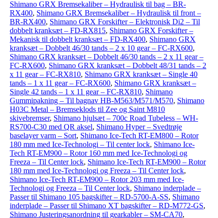
Shimano GRX Bremsekaliber – Hydraulisk til bag – BR-
RX400
,
Shimano GRX Bremsekaliber – Hydraulisk til front –
BR-RX400
,
Shimano GRX Forskifter – Elektronisk Di2 – Til
dobbelt kranksæt – FD-RX815
,
Shimano GRX Forskifter –
Mekanisk til dobbelt kranksæt – FD-RX400
,
Shimano GRX
kranksæt – Dobbelt 46/30 tands – 2 x 10 gear – FC-RX600
,
Shimano GRX kranksæt – Dobbelt 46/30 tands – 2 x 11 gear –
FC-RX600
,
Shimano GRX kranksæt – Dobbelt 48/31 tands – 2
x 11 gear – FC-RX810
,
Shimano GRX kranksæt – Single 40
tands – 1 x 11 gear – FC-RX600
,
Shimano GRX kranksæt –
Single 42 tands – 1 x 11 gear – FC-RX810
,
Shimano
Gummipakning – Til bagnav HB-M563/M571/M570
,
Shimano
H03C Metal – Bremseklods til Zee og Saint M810
skivebremser
,
Shimano hjulsæt – 700c Road Tubeless – WH-
RS700-C30 med QR aksel
,
Shimano Hyper – Svedtrøje
baselayer varm – Sort
,
Shimano Ice-Tech RT-EM800 – Rotor
180 mm med Ice-Technologi – Til center lock
,
Shimano Ice-
Tech RT-EM900 – Rotor 160 mm med Ice-Technologi og
Freeza – Til Center lock
,
Shimano Ice-Tech RT-EM900 – Rotor
180 mm med Ice-Technologi og Freeza – Til Center lock
,
Shimano Ice-Tech RT-EM900 – Rotor 203 mm med Ice-
Technologi og Freeza – Til Center lock
,
Shimano inderplade –
Passer til Shimano 105 bagskifter – RD-5700-A-SS
,
Shimano
inderplade – Passer til Shimano XT bagskifter – RD-M772-GS
,
Shimano Justeringsanordning til gearkabler – SM-CA70
,