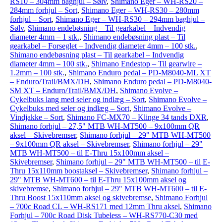
RS10 – 304mm baghjul – Sølv
,
Shimano Eger – WH-RS20 –
284mm forhjul – Sort
,
Shimano Eger – WH-RS30 – 280mm
forhjul – Sort
,
Shimano Eger – WH-RS30 – 294mm baghjul –
Sølv
,
Shimano endebøsning – Til gearkabel – Indvendig
diameter 4mm – 1 stk.
,
Shimano endebøsning plast – Til
gearkabel – Forseglet – Indvendig diameter 4mm – 100 stk.
,
Shimano endebøsning plast – Til gearkabel – Indvendig
diameter 4mm – 100 stk.
,
Shimano Endestop – Til gearwire –
1.2mm – 100 stk.
,
Shimano Enduro pedal – PD-M8040-ML XT
– Enduro/Trail/BMX/DH
,
Shimano Enduro pedal – PD-M8040-
SM XT – Enduro/Trail/BMX/DH
,
Shimano Evolve –
Cykelbuks lang med seler og indlæg – Sort
,
Shimano Evolve –
Cykelbuks med seler og indlæg – Sort
,
Shimano Evolve –
Vindjakke – Sort
,
Shimano FC-MX70 – Klinge 34 tands DXR
,
Shimano forhjul – 27,5" MTB WH-MT500 – 9x100mm QR
aksel – Skivebremser
,
Shimano forhjul – 29" MTB WH-MT500
– 9x100mm QR aksel – Skivebremser
,
Shimano forhjul – 29"
MTB WH-MT500 – til E-Thru 15x100mm aksel –
Skivebremser
,
Shimano forhjul – 29" MTB WH-MT500 – til E-
Thru 15x110mm boostaksel – Skivebremser
,
Shimano forhjul –
29" MTB WH-MT600 – til E-Thru 15x100mm aksel og
skivebremse
,
Shimano forhjul – 29" MTB WH-MT600 – til E-
Thru Boost 15x110mm aksel og skivebremse
,
Shimano Forhjul
– 700c Road CL – WH-RS171 med 12mm Thru aksel
,
Shimano
Forhjul – 700c Road Disk Tubeless – WH-RS770-C30 med