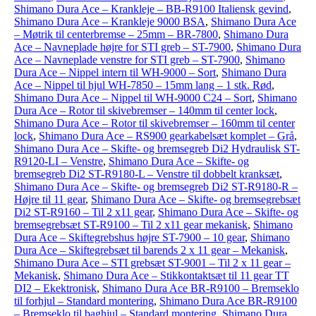
Shimano Dura Ace – Krankleje – BB-R9100 Italiensk gevind
,
Shimano Dura Ace – Krankleje 9000 BSA
,
Shimano Dura Ace
– Møtrik til centerbremse – 25mm – BR-7800
,
Shimano Dura
Ace – Navneplade højre for STI greb – ST-7900
,
Shimano Dura
Ace – Navneplade venstre for STI greb – ST-7900
,
Shimano
Dura Ace – Nippel intern til WH-9000 – Sort
,
Shimano Dura
Ace – Nippel til hjul WH-7850 – 15mm lang – 1 stk. Rød
,
Shimano Dura Ace – Nippel til WH-9000 C24 – Sort
,
Shimano
Dura Ace – Rotor til skivebremser – 140mm til center lock
,
Shimano Dura Ace – Rotor til skivebremser – 160mm til center
lock
,
Shimano Dura Ace – RS900 gearkabelsæt komplet – Grå
,
Shimano Dura Ace – Skifte- og bremsegreb Di2 Hydraulisk ST-
R9120-LI – Venstre
,
Shimano Dura Ace – Skifte- og
bremsegreb Di2 ST-R9180-L – Venstre til dobbelt kranksæt
,
Shimano Dura Ace – Skifte- og bremsegreb Di2 ST-R9180-R –
Højre til 11 gear
,
Shimano Dura Ace – Skifte- og bremsegrebsæt
Di2 ST-R9160 – Til 2 x11 gear
,
Shimano Dura Ace – Skifte- og
bremsegrebsæt ST-R9100 – Til 2 x11 gear mekanisk
,
Shimano
Dura Ace – Skiftegrebshus højre ST-7900 – 10 gear
,
Shimano
Dura Ace – Skiftegrebsæt til barends 2 x 11 gear – Mekanisk
,
Shimano Dura Ace – STI grebsæt ST-9001 – Til 2 x 11 gear –
Mekanisk
,
Shimano Dura Ace – Stikkontaktsæt til 11 gear TT
DI2 – Ekektronisk
,
Shimano Dura Ace BR-R9100 – Bremseklo
til forhjul – Standard montering
,
Shimano Dura Ace BR-R9100
– Bremseklo til baghjul – Standard montering
,
Shimano Dura