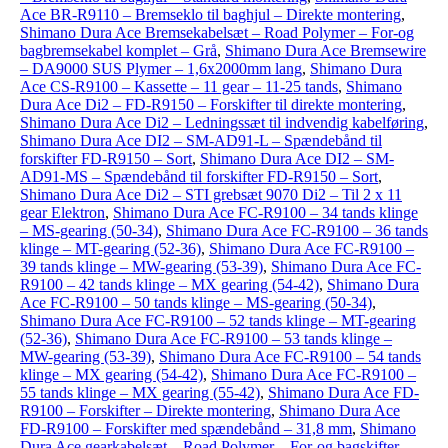
Ace BR-R9110 – Bremseklo til baghjul – Direkte montering
,
Shimano Dura Ace Bremsekabelsæt – Road Polymer – For-og
bagbremsekabel komplet – Grå
,
Shimano Dura Ace Bremsewire
– DA9000 SUS Plymer – 1,6x2000mm lang
,
Shimano Dura
Ace CS-R9100 – Kassette – 11 gear – 11-25 tands
,
Shimano
Dura Ace Di2 – FD-R9150 – Forskifter til direkte montering
,
Shimano Dura Ace Di2 – Ledningssæt til indvendig kabelføring
,
Shimano Dura Ace DI2 – SM-AD91-L – Spændebånd til
forskifter FD-R9150 – Sort
,
Shimano Dura Ace DI2 – SM-
AD91-MS – Spændebånd til forskifter FD-R9150 – Sort
,
Shimano Dura Ace Di2 – STI grebsæt 9070 Di2 – Til 2 x 11
gear Elektron
,
Shimano Dura Ace FC-R9100 – 34 tands klinge
– MS-gearing (50-34)
,
Shimano Dura Ace FC-R9100 – 36 tands
klinge – MT-gearing (52-36)
,
Shimano Dura Ace FC-R9100 –
39 tands klinge – MW-gearing (53-39)
,
Shimano Dura Ace FC-
R9100 – 42 tands klinge – MX gearing (54-42)
,
Shimano Dura
Ace FC-R9100 – 50 tands klinge – MS-gearing (50-34)
,
Shimano Dura Ace FC-R9100 – 52 tands klinge – MT-gearing
(52-36)
,
Shimano Dura Ace FC-R9100 – 53 tands klinge –
MW-gearing (53-39)
,
Shimano Dura Ace FC-R9100 – 54 tands
klinge – MX gearing (54-42)
,
Shimano Dura Ace FC-R9100 –
55 tands klinge – MX gearing (55-42)
,
Shimano Dura Ace FD-
R9100 – Forskifter – Direkte montering
,
Shimano Dura Ace
FD-R9100 – Forskifter med spændebånd – 31,8 mm
,
Shimano
Dura Ace gearkabelsæt – Road Polymer – For-og bagskifter