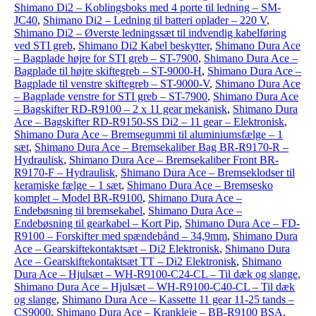
Shimano Di2 – Koblingsboks med 4 porte til ledning – SM-
JC40
,
Shimano Di2 – Ledning til batteri oplader – 220 V
,
Shimano Di2 – Øverste ledningssæt til indvendig kabelføring
ved STI greb
,
Shimano Di2 Kabel beskytter
,
Shimano Dura Ace
– Bagplade højre for STI greb – ST-7900
,
Shimano Dura Ace –
Bagplade til højre skiftegreb – ST-9000-H
,
Shimano Dura Ace –
Bagplade til venstre skiftegreb – ST-9000-V
,
Shimano Dura Ace
– Bagplade venstre for STI greb – ST-7900
,
Shimano Dura Ace
– Bagskifter RD-R9100 – 2 x 11 gear mekanisk
,
Shimano Dura
Ace – Bagskifter RD-R9150-SS Di2 – 11 gear – Elektronisk
,
Shimano Dura Ace – Bremsegummi til aluminiumsfælge – 1
sæt
,
Shimano Dura Ace – Bremsekaliber Bag BR-R9170-R –
Hydraulisk
,
Shimano Dura Ace – Bremsekaliber Front BR-
R9170-F – Hydraulisk
,
Shimano Dura Ace – Bremseklodser til
keramiske fælge – 1 sæt
,
Shimano Dura Ace – Bremsesko
komplet – Model BR-R9100
,
Shimano Dura Ace –
Endebøsning til bremsekabel
,
Shimano Dura Ace –
Endebøsning til gearkabel – Kort Pip
,
Shimano Dura Ace – FD-
R9100 – Forskifter med spændebånd – 34,9mm
,
Shimano Dura
Ace – Gearskiftekontaktsæt – Di2 Elektronisk
,
Shimano Dura
Ace – Gearskiftekontaktsæt TT – Di2 Elektronisk
,
Shimano
Dura Ace – Hjulsæt – WH-R9100-C24-CL – Til dæk og slange
,
Shimano Dura Ace – Hjulsæt – WH-R9100-C40-CL – Til dæk
og slange
,
Shimano Dura Ace – Kassette 11 gear 11-25 tands –
CS9000
,
Shimano Dura Ace – Krankleje – BB-R9100 BSA
,