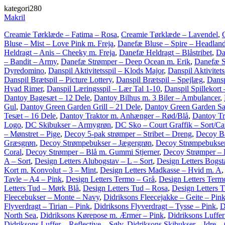
kategori280
Makril
Creamie Tørklæde – Fatima – Rosa
,
Creamie Tørklæde – Lavendel
,
Bluse – Mist – Love Pink m. Freja
,
Danefæ Bluse – Spire – Headland
Heldragt – Anis – Cheeky m. Freja
,
Danefæ Heldragt – Blåstribet
,
Da
– Bandit – Army
,
Danefæ Strømper – Deep Ocean m. Erik
,
Danefæ S
Dyredomino
,
Danspil Aktivitetsspil – Klods Major
,
Danspil Aktivitet
Danspil Brætspil – Picture Lottery
,
Danspil Brætspil – Spejlæg
,
Dansp
Hvad Rimer
,
Danspil Læringsspil – Lær Tal 1-10
,
Danspil Spillekort 
Dantoy Bagesæt – 12 Dele
,
Dantoy Bilhus m. 3 Biler – Ambulancer
,
Gul
,
Dantoy Green Garden Grill – 21 Dele
,
Dantoy Green Garden Sal
Tesæt – 16 Dele
,
Dantoy Traktor m. Anhænger – Rød/Blå
,
Dantoy Tr
Logo
,
DC Skibukser – Armygrøn
,
DC Sko – Court Graffik – Sort/C
– Mønstret – Pige
,
Decoy 5-pak strømper – Stribet – Dreng
,
Decoy Ba
Græsgrøn
,
Decoy Strømpebukser – Jægergrøn
,
Decoy Strømpebukser 
Coral
,
Decoy Strømper – Blå m. Gummi Stjerner
,
Decoy Strømper –
A – Sort
,
Design Letters Alubogstav – L – Sort
,
Design Letters Bogst
Kort m. Konvolut – 3 – Mint
,
Design Letters Madkasse – Hvid m. A
Tavle – A4 – Pink
,
Design Letters Termo – Grå
,
Design Letters Ter
Letters Tud – Mørk Blå
,
Design Letters Tud – Rosa
,
Design Letters T
Fleecebukser – Monte – Navy
,
Didriksons Fleecejakke – Geite – Pin
Flyverdragt – Tirian – Pink
,
Didriksons Flyverdragt – Tysse – Pink
,
D
North Sea
,
Didriksons Kørepose m. Ærmer – Pink
,
Didriksons Luffer
Didriksons Luffer – Reflective – Sølv
,
Didriksons Skibukser – Idre –