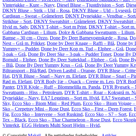
Vinterjakke – Kure – Navy
,
Diesel Bluse – Tjustdivision – Sort
,
Dies
DKNY Bluse – Strik – Uld – Rosa
,
DKNY Bluse – Uld – Lysegrå
,
D
Cardigan – Sweat – Gråmeleret
,
DKNY Dynejakke – Vendbar – Sort
Strikhue – Sort
,
DKNY Sweatshirt – Gråmeleret
,
DKNY Sweatshirt 
Hvid m. Sølv
,
DKNY T-shirt – Sort m Print
,
DKNY T-shirt – Sort m. 
Gabbana Cardigan – Lilium
,
Dolce & Gabbana Sweatpants – Lilium
Bamse – 30 cm – Ozzo
,
Done By Deer Barnevognskæde – Rosa
,
Don
Nest – Grå m. Prikker
,
Done by Deer Knage – Raffi – Blå
,
Done by D
Yummy+ – Pudder
,
Done by Deer Kop m. Tud – Elphee – Grå
,
Done
3-pak – Grå
,
Done By Deer Ske – 3-pak – Pudder Toner
,
Done By D
Bomuld – Elphee
,
Done By Deer Sutteklud – Elphee – Grå
,
Done By
– Blå
,
Done By Deer Yummy Krus – Grå
,
Done By Deer Yummy Kru
Biltransport – Blå/Rød
,
Driven Lastbil – Orange
,
DYR Bluse – Critte
Haj
,
DYR Bluse – Snarl – Navy m. Elefant
,
DYR Bluse – Snarl – Pi
Rød m. Elefant
,
DYR Body l/æ – Quack – Creme m. Leo
,
DYR Body 
Panter
,
DYR Kjole – Ruff – Blommelilla m. Panda
,
DYR Rygsæk – N
Sweatpants – Hiss – Petroleum
,
DYR T-shirt – Roar – Koksgrå m. N
Dynejakke – Navy
,
EA7 Leggings – Sort m. Hvid
,
EA7 Sweatsæt – 
Sky
,
Ecco Sko – Biom Mini – Red Plum
,
Ecco Sko – Biom Vojage –
Sko – Crepetray Mini – Rose Dust
,
Ecco Sko – First – Deep Forest
,
E
Fig
,
Ecco Sko – Intervene – Sort Ruskind
,
Ecco Sko – S7 – Sort
,
Ecc
Tex – Black
,
Ecco Sko – Thar Charmeleon – Rose Dust
,
Ecco Skople
Vinterkit
,
EGG Helmets Multi Sport Hjelm – Hvid
,
© Copyright
Makril
- Alle rettigheder forbeholdes -
Artikler