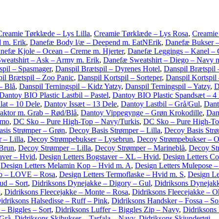
Creamie Tørklæde – Lys Lilla
,
Creamie Tørklæde – Lys Rosa
,
Creamie
 m. Erik
,
Danefæ Body l/æ – Deepend m. EatNErik
,
Danefæ Bukser 
nefæ Kjole – Ocean – Creme m. Hjerter
,
Danefæ Leggings – Kanel –
weatshirt – Ask – Army m. Erik
,
Danefæ Sweatshirt – Diego – Navy m
sspil – Spasmager
,
Danspil Brætspil – Dyrenes Hotel
,
Danspil Brætspil
il Brætspil – Zoo Panic
,
Danspil Kortspil – Sorteper
,
Danspil Kortspil
– Blå
,
Danspil Terningspil – Kidz Yatzy
,
Danspil Terningspil – Yatzy
,
D
Dantoy BIO Plastic Lastbil – Pastel
,
Dantoy BIO Plastic Spandsæt – 4
at – 10 Dele
,
Dantoy Issæt – 13 Dele
,
Dantoy Lastbil – Grå/Gul
,
Dant
aktor m. Grab – Rød/Blå
,
Dantoy Vippegynge – Grøn Krokodille
,
Dan
amo
,
DC Sko – Pure High-Top – Navy/Turkis
,
DC Sko – Pure High-To
sis Strømper – Grøn
,
Decoy Basis Strømper – Lilla
,
Decoy Basis Strø
– Lilla
,
Decoy Strømpebukser – Lysebrun
,
Decoy Strømpebukser – O
 Brun
,
Decoy Strømper – Lilla
,
Decoy Strømper – Marineblå
,
Decoy St
aver – Hvid
,
Design Letters Bogstaver – XL – Hvid
,
Design Letters Co
,
Design Letters Melamin Kop – Hvid m. A
,
Design Letters Mulepose 
mo – LOVE – Rosa
,
Design Letters Termoflaske – Hvid m. S
,
Design Le
ud – Sort
,
Didriksons Dynejakke – Digory – Gul
,
Didriksons Dynejakk
k
,
Didriksons Fleecejakke – Monte – Rosa
,
Didriksons Fleecejakke – O
idriksons Halsedisse – Ruff – Pink
,
Didriksons Handsker – Fossa – So
 – Biggles – Sort
,
Didriksons Luffer – Biggles Zip – Navy
,
Didriksons
 Grå
,
Didriksons Skibukser – Tarfala – Navy
,
Didriksons Skiundertøj –