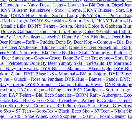
el Hættetrøje – Navy
,
Diesel Jeans – Lowleeh – Blå Denim
,
Diesel Jea
KNY Bluse m. Rullekrave – Strik – Creme
,
DKNY Bukser – Sort
,
DK
/Rød
,
DKNY Hue – Strik – Sort m. Logo
,
DKNY Kjole – Pink m. Lo
– Rød m. Logo
,
DKNY Sweatshirt – Sort m. Hvid
,
DKNY T-shirt – Hvi
Metallic Lilla
,
DKNY T-shirt – Sort m. Skater
,
Dolce & Gabbana Blus
,
Dolce & Gabbana T-shirt – Sort m. Blonde
,
Dolce & Gabbana T-shirt 
e By Deer Bestiksæt – Lyseblå
,
Done By Deer Bidering – Deer Frien
eer Knage – Raffi – Pudder
,
Done By Deer Kop – Contour – Blå
,
Do
 By Deer Madkasse – Elphee – Grå
,
Done By Deer Nusseklud – Raffi
eer Skål – Yummy+ – Blå
,
Done By Deer Skål – Yummy+ – Pudder
,
D
 Deer Suttesnor – Cozy – Croco
,
Done By Deer Trægynge – Sort
,
Don
s – Petroleum
,
Done By Deer Yummy Skål – Grå/Guld
,
Dr. Martens S
r – Navy m. Hvalros
,
DYR Bluse – Mammal – Blå m. Ugle
,
DYR Bluse
nk m. Zebra
,
DYR Bluse L/S – Mammal – Blå m. Isbjørn
,
DYR Bluse 
l/æ – Quack – Rosa m. Pandaer
,
DYR Hue – Bamse – Panda
,
DYR Kj
avy m. Haj
,
DYR Strømper – Galop – Lilla m. Bæver
,
DYR Strømper
æsehorn
,
EA7 Cardigan – Blåmønstret
,
EA7 Cardigan – Sort m. Logo
Sort
,
EA7 T-shirt – Blå
,
Ecco Sandaler – BIOM Raft – Aubergine
,
Ecc
 Gore-Tex – Black
,
Ecco Sko – Crepetray – Amber
,
Ecco Sko – Crepet
cco Sko – First – Gore-Tex – Red Plum
,
Ecco Sko – First – Grey Ros
o Sko – S7 Teen – Gore-Tex – Black
,
Ecco Sko – S7 Teen – Night Sk
je – 12 stk – Shoe Wipes
,
Ecco Skopleje – 150 ml. – Foam Cleaner
,
Ec