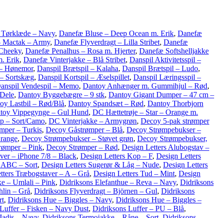
 Tørklæde – Navy
,
Danefæ Bluse – Deep Ocean m. Erik
,
Danefæ
– Mactak – Army
,
Danefæ Flyverdragt – Lilla Stribet
,
Danefæ
 Cheeky
,
Danefæ Penalhus – Rosa m. Hjerter
,
Danefæ Softshelljakke
. Erik
,
Danefæ Vinterjakke – Blå Stribet
,
Danspil Aktivitetsspil –
 – Hønemor
,
Danspil Brætspil – Kalaha
,
Danspil Brætspil – Ludo
,
 – Sortskæg
,
Danspil Kortspil – Æselspillet
,
Danspil Læringsspil –
anspil Vendespil – Memo
,
Dantoy Anhænger m. Gummihjul – Rød
,
 Dele
,
Dantoy Byggebægre – 9 stk
,
Dantoy Gigant Dumper – 47 cm –
oy Lastbil – Rød/Blå
,
Dantoy Spandsæt – Rød
,
Dantoy Thorbjorn
toy Vippegynge – Gul Hund
,
DC Hættetrøje – Star – Orange m.
p – Sort/Camo
,
DC Vinterjakke – Armygrøn
,
Decoy 5-pak strømper
mper – Turkis
,
Decoy Gåstrømper – Blå
,
Decoy Strømpebukser –
range
,
Decoy Strømpebukser – Støvet grøn
,
Decoy Strømpebukser,
rømper – Pink
,
Decoy Strømper – Rød
,
Design Letters Alubogstav –
ver – iPhone 7/8 – Black
,
Design Letters Kop – F
,
Design Letters
– ABC – Sort
,
Design Letters Sugerør & Låg – Nude
,
Design Letters
tters Træbogstaver – A – Grå
,
Design Letters Tud – Mint
,
Design
e – Umlali – Pink
,
Didriksons Elefanthue – Reva – Navy
,
Didriksons
hlin – Grå
,
Didriksons Flyverdragt – Björnen – Gul
,
Didriksons
rt
,
Didriksons Hue – Biggles – Navy
,
Didriksons Hue – Biggles –
 Luffer – Fisken – Navy Dust
,
Didriksons Luffer – PU – Blå
,
 Jadis – Navy
,
Didriksons Termojakke – Råne – Sort
,
Didriksons