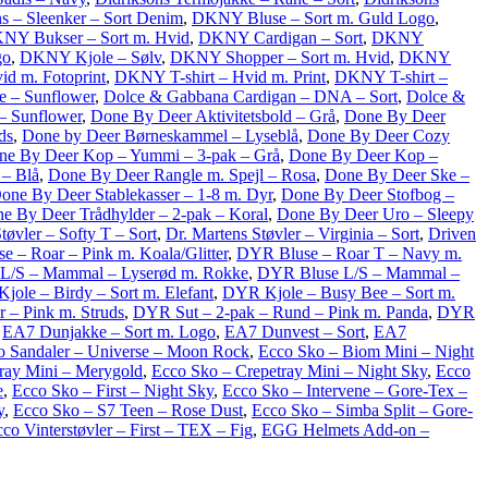
ns – Sleenker – Sort Denim
,
DKNY Bluse – Sort m. Guld Logo
,
NY Bukser – Sort m. Hvid
,
DKNY Cardigan – Sort
,
DKNY
go
,
DKNY Kjole – Sølv
,
DKNY Shopper – Sort m. Hvid
,
DKNY
d m. Fotoprint
,
DKNY T-shirt – Hvid m. Print
,
DKNY T-shirt –
e – Sunflower
,
Dolce & Gabbana Cardigan – DNA – Sort
,
Dolce &
– Sunflower
,
Done By Deer Aktivitetsbold – Grå
,
Done By Deer
ds
,
Done by Deer Børneskammel – Lyseblå
,
Done By Deer Cozy
ne By Deer Kop – Yummi – 3-pak – Grå
,
Done By Deer Kop –
 – Blå
,
Done By Deer Rangle m. Spejl – Rosa
,
Done By Deer Ske –
one By Deer Stablekasser – 1-8 m. Dyr
,
Done By Deer Stofbog –
e By Deer Trådhylder – 2-pak – Koral
,
Done By Deer Uro – Sleepy
tøvler – Softy T – Sort
,
Dr. Martens Støvler – Virginia – Sort
,
Driven
 – Roar – Pink m. Koala/Glitter
,
DYR Bluse – Roar T – Navy m.
L/S – Mammal – Lyserød m. Rokke
,
DYR Bluse L/S – Mammal –
ole – Birdy – Sort m. Elefant
,
DYR Kjole – Busy Bee – Sort m.
 – Pink m. Struds
,
DYR Sut – 2-pak – Rund – Pink m. Panda
,
DYR
,
EA7 Dunjakke – Sort m. Logo
,
EA7 Dunvest – Sort
,
EA7
o Sandaler – Universe – Moon Rock
,
Ecco Sko – Biom Mini – Night
ray Mini – Merygold
,
Ecco Sko – Crepetray Mini – Night Sky
,
Ecco
e
,
Ecco Sko – First – Night Sky
,
Ecco Sko – Intervene – Gore-Tex –
y
,
Ecco Sko – S7 Teen – Rose Dust
,
Ecco Sko – Simba Split – Gore-
co Vinterstøvler – First – TEX – Fig
,
EGG Helmets Add-on –