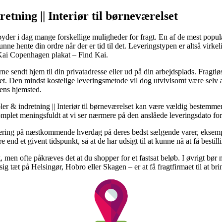
etning || Interiør til børneværelset
er i dag mange forskellige muligheder for fragt. En af de mest populære
unne hente din ordre når der er tid til det. Leveringstypen er altså vir
 Kai Copenhagen plakat – Find Kai.
ne sendt hjem til din privatadresse eller ud på din arbejdsplads. Fragtlø
ret. Den mindst kostelige leveringsmetode vil dog utvivlsomt være selv
ens hjemsted.
r & indretning || Interiør til børneværelset kan være vældig bestemme
omplet meningsfuldt at vi ser nærmere på den anslåede leveringsdato f
ing på næstkommende hverdag på deres bedst sælgende varer, eksemp
re end et givent tidspunkt, så at de har udsigt til at kunne nå at få bestil
ng, men ofte påkræves det at du shopper for et fastsat beløb. I øvrigt bør
ig tæt på Helsingør, Hobro eller Skagen – er at få fragtfirmaet til at bri