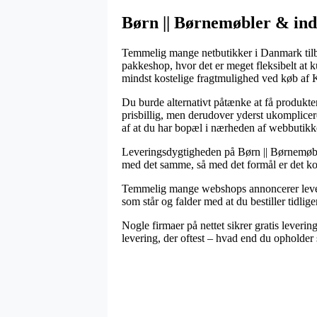
Børn || Børnemøbler & indr
Temmelig mange netbutikker i Danmark tilbyd
pakkeshop, hvor det er meget fleksibelt at k
mindst kostelige fragtmulighed ved køb af
Du burde alternativt påtænke at få produkter
prisbillig, men derudover yderst ukomplice
af at du har bopæl i nærheden af webbutikk
Leveringsdygtigheden på Børn || Børnemøble
med det samme, så med det formål er det k
Temmelig mange webshops annoncerer lever
som står og falder med at du bestiller tidlige
Nogle firmaer på nettet sikrer gratis leveri
levering, der oftest – hvad end du opholder s