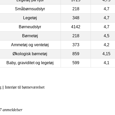
Småbørnsudstyr
218
4,7
Legetøj
348
4,7
Børneudstyr
4142
4,7
Børnetøj
218
4,5
Ammetøj og ventetøj
373
4,2
Økologisk børnetøj
859
4,15
Baby, graviditet og legetøj
599
4,1
| Interiør til børneværelset
7
anmeldelser