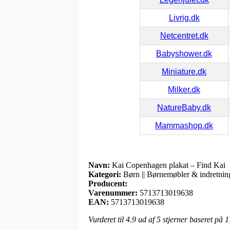
Livrig.dk
Netcentret.dk
Babyshower.dk
Miniature.dk
Milker.dk
NatureBaby.dk
Mammashop.dk
Navn:
Kai Copenhagen plakat – Find Kai
Kategori:
Børn || Børnemøbler & indretning |
Producent:
Varenummer:
5713713019638
EAN:
5713713019638
Vurderet til
4.9
ud af 5 stjerner baseret på
1