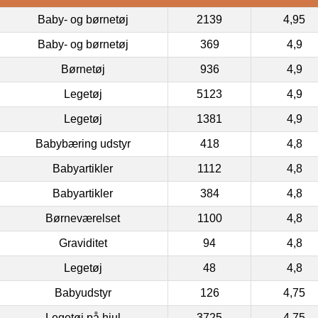
Baby- og børnetøj
2139
4,95
Baby- og børnetøj
369
4,9
Børnetøj
936
4,9
Legetøj
5123
4,9
Legetøj
1381
4,9
Babybæring udstyr
418
4,8
Babyartikler
1112
4,8
Babyartikler
384
4,8
Børneværelset
1100
4,8
Graviditet
94
4,8
Legetøj
48
4,8
Babyudstyr
126
4,75
Legetøj på hjul
3725
4,75