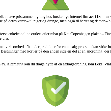
 folk at lave prissammenligning hos forskellige internet firmaer i Danmark
erne på deres varer – til piger og drenge, men også til herrer og damer –
 efterse enkelte online outlets efter rabat på Kai Copenhagen plakat – Find
 pris.
rnet virksomhed afhænder produkter for en udsalgspris som kan virke he
estillinger med kort er på den anden side en del af en anordning, der 
Pay. Alternativt kan du drage nytte af en afdragsordning som f.eks. ViaBi