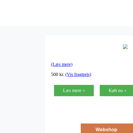
(Læs mere)
500
kr.
(Vis fragtpris)
Læs mere »
Køb nu »
Webshop