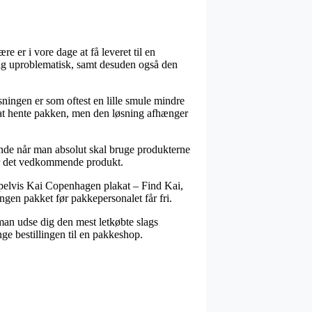
 er i vore dage at få leveret til en
kelig uproblematisk, samt desuden også den
sningen er som oftest en lille smule mindre
 at hente pakken, men den løsning afhænger
nde når man absolut skal bruge produkterne
or det vedkommende produkt.
elvis Kai Copenhagen plakat – Find Kai,
lingen pakket før pakkepersonalet får fri.
 man udse dig den mest letkøbte slags
nge bestillingen til en pakkeshop.