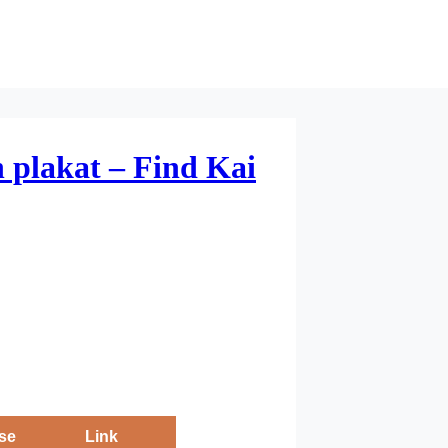
 plakat – Find Kai
se
Link