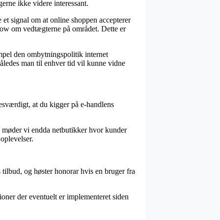
gerne ikke videre interessant.
e et signal om at online shoppen accepterer
owhow om vedtægterne på området. Dette er
mpel den ombytningspolitik internet
således man til enhver tid vil kunne vidne
lsesværdigt, at du kigger på e-handlens
med møder vi endda netbutikker hvor kunder
oplevelser.
 tilbud, og høster honorar hvis en bruger fra
oner der eventuelt er implementeret siden