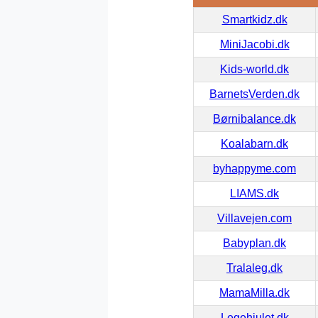
Smartkidz.dk
MiniJacobi.dk
Kids-world.dk
BarnetsVerden.dk
Børnibalance.dk
Koalabarn.dk
byhappyme.com
LIAMS.dk
Villavejen.com
Babyplan.dk
Tralaleg.dk
MamaMilla.dk
Legehjulet.dk