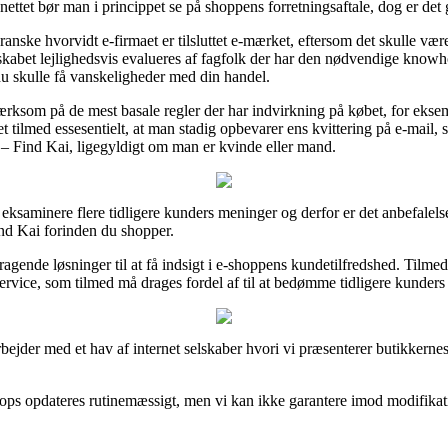
å nettet bør man i princippet se på shoppens forretningsaftale, dog er det 
ranske hvorvidt e-firmaet er tilsluttet e-mærket, eftersom det skulle vær
 selskabet lejlighedsvis evalueres af fagfolk der har den nødvendige kn
du skulle få vanskeligheder med din handel.
mærksom på de mest basale regler der har indvirkning på købet, for ekse
t tilmed essesentielt, at man stadig opbevarer ens kvittering på e-mail, 
– Find Kai, ligegyldigt om man er kvinde eller mand.
 at eksaminere flere tidligere kunders meninger og derfor er det anbefale
nd Kai forinden du shopper.
mragende løsninger til at få indsigt i e-shoppens kundetilfredshed. Til
rvice, som tilmed må drages fordel af til at bedømme tidligere kunders 
bejder med et hav af internet selskaber hvori vi præsenterer butikkernes
ps opdateres rutinemæssigt, men vi kan ikke garantere imod modifikati