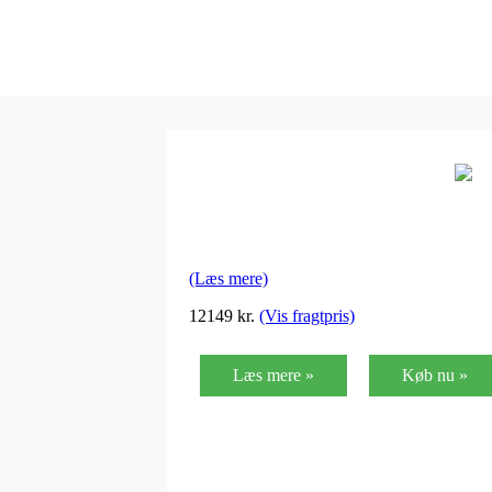
(Læs mere)
12149
kr.
(Vis fragtpris)
Læs mere »
Køb nu »