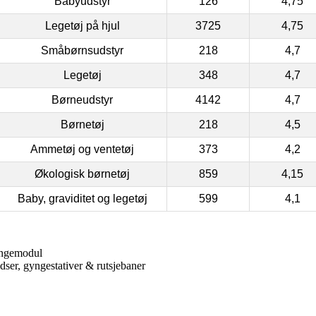
Babyudstyr
126
4,75
Legetøj på hjul
3725
4,75
Småbørnsudstyr
218
4,7
Legetøj
348
4,7
Børneudstyr
4142
4,7
Børnetøj
218
4,5
Ammetøj og ventetøj
373
4,2
Økologisk børnetøj
859
4,15
Baby, graviditet og legetøj
599
4,1
yngemodul
dser, gyngestativer & rutsjebaner