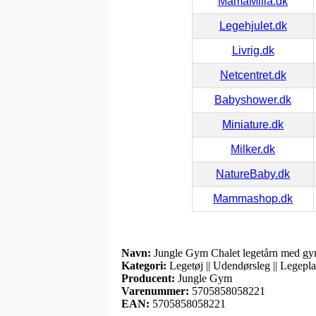
MamaMilla.dk
Legehjulet.dk
Livrig.dk
Netcentret.dk
Babyshower.dk
Miniature.dk
Milker.dk
NatureBaby.dk
Mammashop.dk
Navn:
Jungle Gym Chalet legetårn med g
Kategori:
Legetøj || Udendørsleg || Legepla
Producent:
Jungle Gym
Varenummer:
5705858058221
EAN:
5705858058221