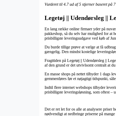
Vurderet til
4.7
ud af 5 stjerner baseret på
7
Legetøj || Udendørsleg || 
En lang række online firmaer yder på nuvære
pakkeshop, så du selv har mulighed for at h
prisbilligste leveringsudgave ved køb af 
Du burde tillige prøve at vælge at få udbragt
gængelig. Den mindst kostelige leveringsløs
Fragttiden på Legetøj || Udendørsleg || Lege
af den grund er det utvivlsomt centralt at d
En masse shops på nettet tilbyder 1 dags l
gemmenføres før et nøjagtigt tidspunkt, såle
Indtil flere internet webshops tilbyder lever
prisbilligste leveringsløsning, som oftest – 
Det er ret let for os alle at analysere prise
nødvendigt at nedbringe priserne på mange a