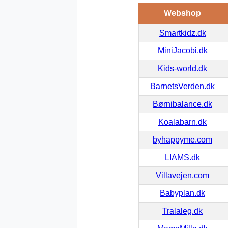
Webshop
Smartkidz.dk
MiniJacobi.dk
Kids-world.dk
BarnetsVerden.dk
Børnibalance.dk
Koalabarn.dk
byhappyme.com
LIAMS.dk
Villavejen.com
Babyplan.dk
Tralaleg.dk