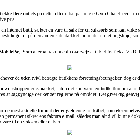
at tjekke flere outlets på nettet efter rabat på Jungle Gym Chalet leget
ive pris.
n internet butik sælger en vare til salg for en salgspris som kan virk
bestillinger er på den anden side dækket ind under en retningslinje, so
 MobilePay. Som alternativ kunne du overveje et tilbud fra f.eks. ViaBill, 
ehøver de uden tvivl betragte butikkens forretningsbetingelser, dog er d
om webshoppen er e-mærket, siden det kan være en indikation om at onli
es af sagkyndige der kender reglerne på området. Det giver dig genvej til
or de mest aktuelle forhold der er gældende for købet, som eksempelvis 
man permanent sikrer ens faktura e-mail, således man altid vil kunne d
are til en voksen eller et barn.