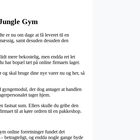
a Jungle Gym
e er nu om dage at få leveret til en
gtsmæssig, samt desuden desuden den
 lidt mere bekostelig, men endda ret let
u har bopæl tæt på online firmaets lager.
r og skal bruge dine nye varer nu og her, så
ed gyngemodul, der dog antager at handlen
lagerpersonalet tager hjem.
n fastsat sum. Ellers skulle du gribe den
irmaet til at køre ordren til en pakkeshop.
 Gym online forretninger fundet det
 – betragteligt, og endda nogle gange byde