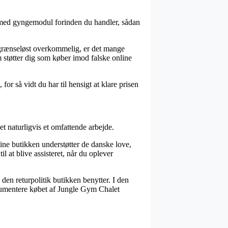
årn med gyngemodul forinden du handler, sådan
e grænseløst overkommelig, er det mange
m støtter dig som køber imod falske online
for så vidt du har til hensigt at klare prisen
et naturligvis et omfattende arbejde.
ne butikken understøtter de danske love,
 at blive assisteret, når du oplever
den returpolitik butikken benytter. I den
okumentere købet af Jungle Gym Chalet