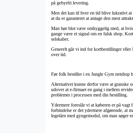
på gebyrfri levering.
Men det kan til hver en tid blive lukrativt 
at du er garanteret at antage den mest attrakt
Man bør blot være omhyggelig med, at hvis e
gange være et signal om en falsk shop. Kort
selskaber.
Generelt går vi ind for kortbestillinger eller
over tid.
Før folk bestiller i en Jungle Gym netshop b
Alternativet kunne derfor være at granske 
udover at e-firmaet en gang i mellem revider
problemer i processen med din bestilling.
Ydermere foreslår vi at køberen er på vagt f
forbindelse er det ydermere afgørende, at 
legetårn med gyngemodul, om man søger en v