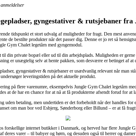
anmeldelser
Legepladser, gyngestativer & rutsjebaner fr
nde tidspunkt et stort udvalg af muligheder for fragt. Den mest anvendt
ente de bestilte produkter når det passer dig. Denne er jo ret så hensi
Jungle Gym Chalet legetårn med gyngemodul.
 til din private bopæl eller ud til din arbejdsplads. Muligheden er gerne
ning er unægtelig selv at hente pakken, som desværre er betinget af at d
pladser, gyngestativer & rutsjebaner er usædvanlig relevant når man stå
u undersøger leveringstiden på det aktuelle produkt.
evering på flere varenumre, eksempelvis Jungle Gym Chalet legetårn m
des at de har en chance for at nå at få produkterne afsendt forud for at 
ing uden betaling, men undertiden er det forbeholdt når der handles for e
uanset om man bor ved Esbjerg, Sønderborg eller Billund – er at få fragtf
r hos forskellige internet butikker i Danmark, og herved har flere Jungle
f deres varer – til babyer og børn, og desuden også til herrer og damer