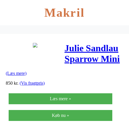
Makril
Julie Sandlau
Sparrow Mini
Sterling Sølv
(Læs mere)
Øreringe
850
kr.
(Vis fragtpris)
Læs mere »
Køb nu »