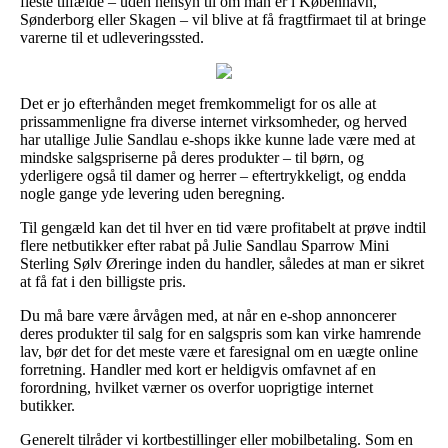
fleste tilfælde – uden hensyn til om man er i København,
Sønderborg eller Skagen – vil blive at få fragtfirmaet til at bringe
varerne til et udleveringssted.
Det er jo efterhånden meget fremkommeligt for os alle at
prissammenligne fra diverse internet virksomheder, og herved
har utallige Julie Sandlau e-shops ikke kunne lade være med at
mindske salgspriserne på deres produkter – til børn, og
yderligere også til damer og herrer – eftertrykkeligt, og endda
nogle gange yde levering uden beregning.
Til gengæld kan det til hver en tid være profitabelt at prøve indtil
flere netbutikker efter rabat på Julie Sandlau Sparrow Mini
Sterling Sølv Øreringe inden du handler, således at man er sikret
at få fat i den billigste pris.
Du må bare være årvågen med, at når en e-shop annoncerer
deres produkter til salg for en salgspris som kan virke hamrende
lav, bør det for det meste være et faresignal om en uægte online
forretning. Handler med kort er heldigvis omfavnet af en
forordning, hvilket værner os overfor uoprigtige internet
butikker.
Generelt tilråder vi kortbestillinger eller mobilbetaling. Som en