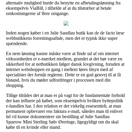
alternativ mulighed burde du benytte en afbetalingsløsning fra
eksempelvis ViaBill, i tilfælde af at du tilstræber at betale
omkostningerne af flere omgange.
Inden nogen køber i en Julie Sandlau butik kan de de facto læse
webbutikkens forretningsaftale, men det er typisk ikke super
spændende.
En nem løsning kunne måske være at finde ud af om internet
virksomheden er e-mærket medlem, grundet at det bør være en
sikkerhed for at netbutikken følger dansk lovgivning, foruden at
internet webshoppen en gang i mellem føres tilsyn med af
specialister der forstår reglerne. Dette er en god genvej til at få
bistand, hvis du møder udfordringer i processen med din
shopping.
Tillige tilrådes det at man er på vagt for de fundamentale forhold
der kan influere på købet, som eksempelvis hvilken byttepolitik
e-handlen har. I den relation er det virkelig essesentielt, at man
permanent opbevarer ens faktura e-mail, således man til enhver
tid vil kunne dokumentere sin bestilling af Julie Sandlau
Sparrow Mini Sterling Sølv Øreringe, ligegyldigt om du skal
købe til en kvinde eller mand.