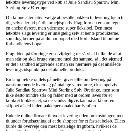
letkøbte leveringstype ved køb af Julie Sandlau Sparrow Mini
Sterling Sølv Øreringe.
Du kunne alternativt vælge at bestille pakken til levering hjem til
dig selv eller ud på din arbejdsplads. Fragtformen er som regel
en anelse dyrere, men ydermere super fleksibel. Den mest
letkøbte slags levering er unægtelig selv at hente produkterne,
som dog beroer på at du har bopæl med kort afstand til online
forhandlerens bopæl.
Fragttiden på Øreringe er selvfølgelig ret så vital i tilfælde af at
man står og skal bruge varerne med det samme, så i det øjemed
er det i sandhed afgørende at man ser nærmere på det anslåede
leveringstidspunkt på det aktuelle produkt.
En lang række outlets på nettet giver løfte om levering på
næstkommende hverdag på utallige varenumre, eksempelvis
Julie Sandlau Sparrow Mini Sterling Sølv Øreringe, men som
ikke desto mindre står og falder med at ordren laves før et
konkret klokkeslæt, så de sandsynligvis kan nå at få ordren
skippet afsted inden pakkepersonalet har fyraften.
Enkelte online firmaer tilbyder levering uden omkostninger, men
tit under forudsætning af at du shopper for et fastsat beløb. Ellers
burde du overveje den mest betalelige fragtform, hvilket i de