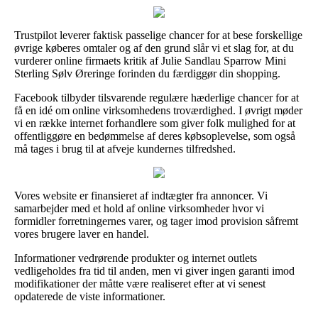
Trustpilot leverer faktisk passelige chancer for at bese forskellige
øvrige køberes omtaler og af den grund slår vi et slag for, at du
vurderer online firmaets kritik af Julie Sandlau Sparrow Mini
Sterling Sølv Øreringe forinden du færdiggør din shopping.
Facebook tilbyder tilsvarende regulære hæderlige chancer for at
få en idé om online virksomhedens troværdighed. I øvrigt møder
vi en række internet forhandlere som giver folk mulighed for at
offentliggøre en bedømmelse af deres købsoplevelse, som også
må tages i brug til at afveje kundernes tilfredshed.
Vores website er finansieret af indtægter fra annoncer. Vi
samarbejder med et hold af online virksomheder hvor vi
formidler forretningernes varer, og tager imod provision såfremt
vores brugere laver en handel.
Informationer vedrørende produkter og internet outlets
vedligeholdes fra tid til anden, men vi giver ingen garanti imod
modifikationer der måtte være realiseret efter at vi senest
opdaterede de viste informationer.