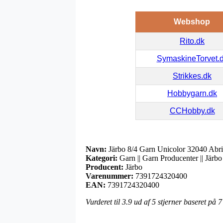
Webshop
Rito.dk
SymaskineTorvet.
Strikkes.dk
Hobbygarn.dk
CCHobby.dk
Navn:
Järbo 8/4 Garn Unicolor 32040 Abr
Kategori:
Garn || Garn Producenter || Järbo 
Producent:
Järbo
Varenummer:
7391724320400
EAN:
7391724320400
Vurderet til
3.9
ud af 5 stjerner baseret på
7