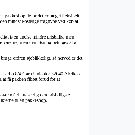
 en pakkeshop, hvor det er meget fleksibelt
å den mindst kostelige fragttype ved køb af
geligvis en anelse mindre prisbillig, men
te varerne, men den løsning betinges af at
l bruge ordren øjeblikkeligt, så herved er det
vis Järbo 8/4 Garn Unicolor 32040 Abrikos,
 at få pakken fikset forud for at
dover må du udse dig den prisbilligste
ukterne til en pakkeshop.