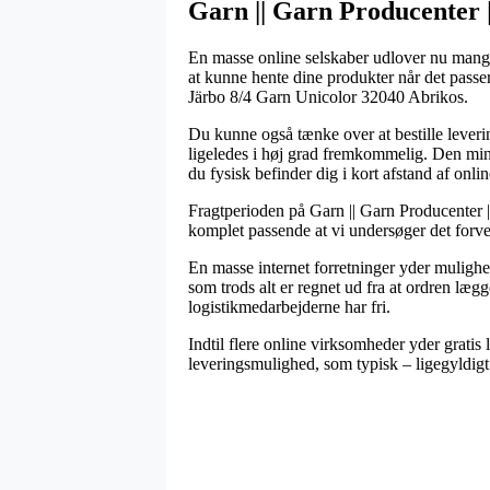
Garn || Garn Producenter ||
En masse online selskaber udlover nu mange f
at kunne hente dine produkter når det passer
Järbo 8/4 Garn Unicolor 32040 Abrikos.
Du kunne også tænke over at bestille levering
ligeledes i høj grad fremkommelig. Den minds
du fysisk befinder dig i kort afstand af onli
Fragtperioden på Garn || Garn Producenter || 
komplet passende at vi undersøger det forve
En masse internet forretninger yder mulighe
som trods alt er regnet ud fra at ordren lægg
logistikmedarbejderne har fri.
Indtil flere online virksomheder yder gratis
leveringsmulighed, som typisk – ligegyldigt