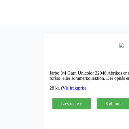
Järbo 8/4 Garn Unicolor 32040 Abrikos er e
forårs- eller sommerkollektion. Der opnås 
28
kr.
(Vis fragtpris)
Læs mere »
Køb nu »