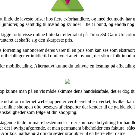
t finde de laveste priser hos flere e-forhandlere, og med det motiv har ut
il juniorer, og samtidig til mænd og kvinder – helt i bund, og endda no
 kigge forbi visse online butikker efter rabat på Järbo 8/4 Garn Unicolo
nteret at skaffe sig den skarpeste pris.
-forretning annoncerer deres varer til en pris som kan ses som ekstrao
rtbetalinger er imidlertid omfavnet af et lovbud, der sikrer folk imod u
ler mobilbetaling. Alternativt kunne du udnytte en løsning på afbetaling
op kunne man på en vis måde skimme dens handelsaftale, det er dog tit
 ud af om internet webshoppen er verificeret af e-mærket, hvilket kan
t online shoppen ofte besøges af eksperter der kender til de gældende l
 vanskeligheder som følge af din shopping.
stagende til de primære bestemmelser der kan have betydning for handlen
 det i øvrigt afgørende, at man permanent bibeholder ens faktura, sålede
Abrikos, uafhængig om du søger produkter til en herre eller dame.