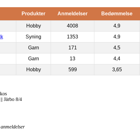
Produkter
Anmeldelser
Bedømmelse
Hobby
4008
4,9
dk
Syning
1353
4,9
Garn
171
4,5
Garn
13
4,4
Hobby
599
3,65
ikos
|| Järbo 8/4
anmeldelser