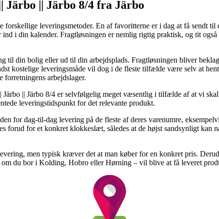
 Järbo || Järbo 8/4 fra Järbo
orskellige leveringsmetoder. En af favoritterne er i dag at få sendt til
 ind i din kalender. Fragtløsningen er nemlig rigtig praktisk, og tit ogs
 til din bolig eller ud til din arbejdsplads. Fragtløsningen bliver bekla
t kostelige leveringsmåde vil dog i de fleste tilfælde være selv at hen
ne forretningens arbejdslager.
Järbo || Järbo 8/4 er selvfølgelig meget væsentlig i tilfælde af at vi ska
ntede leveringstidspunkt for det relevante produkt.
den for dag-til-dag levering på de fleste af deres varenumre, eksempel
es forud for et konkret klokkeslæt, således at de højst sandsynligt kan nå
 levering, men typisk kræver det at man køber for en konkret pris. Deru
 om du bor i Kolding, Hobro eller Hørning – vil blive at få leveret prod