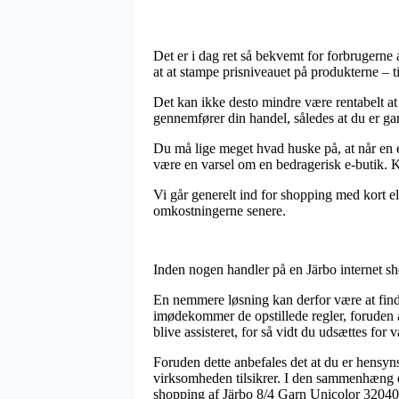
Det er i dag ret så bekvemt for forbrugerne a
at at stampe prisniveauet på produkterne – t
Det kan ikke desto mindre være rentabelt at
gennemfører din handel, således at du er gara
Du må lige meget hvad huske på, at når en e
være en varsel om en bedragerisk e-butik. Ko
Vi går generelt ind for shopping med kort el
omkostningerne senere.
Inden nogen handler på en Järbo internet sh
En nemmere løsning kan derfor være at finde
imødekommer de opstillede regler, foruden a
blive assisteret, for så vidt du udsættes for
Foruden dette anbefales det at du er hensyn
virksomheden tilsikrer. I den sammenhæng er
shopping af Järbo 8/4 Garn Unicolor 32040 