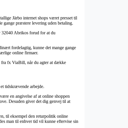
allige Järbo internet shops været presset til
gle gange præstere levering uden betaling.
r 32040 Abrikos forud for at du
rdinært fordelagtig, kunne det mange gange
ærlige online firmaer.
 fra fx ViaBill, når du agter at dække
 et tidskrævende arbejde.
 være en angivelse af at online shoppen
ove. Desuden giver det dig genvej til at
, til eksempel den returpolitik online
s man til enhver tid vil kunne eftervise sin