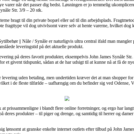
e varer når det passer dig bedst. Løsningen er jo temmelig ukomplicere
nåle Str. 3/9 – 20 stk.
rne bragt til din private bopæl eller ud til din arbejdsplads. Fragtmet
te fragttype vil dog utvivlsomt være selv at hente varerne, hvilket dog 
tilbehør || Nåle / Synåle er naturligvis ultra central ifald man mangler 
anslåede leveringstid på det aktuelle produkt.
 levering på deres favorit produkter, eksempelvis John James Synåle Str.
or et givent tidspunkt, sådan at de har udsigt til at kunne nå at få de n
er levering uden betaling, men undertiden kræver det at man shopper for
vilket i de fleste tilfælde – uafhængig om du befinder sig ved Odense, 
lk at prissammenligne i blandt flere online forretninger, og ergo har lang
på deres produkter – til piger og drenge, og samtidig til herrer og dam
ig lønsomt at granske enkelte internet outlets efter tilbud på John James