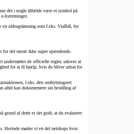
unne det i nogle tilfælde være et symbol på
e-forretninger.
e en afdragsløsning som f.eks. ViaBill, for
er for det meste ikke super spændende.
nderstøtter de officielle regler, udover at
ed for at få hjælp, hvis du bliver udsat for
transaktionen, f.eks. den ombytningsret
an altid kan dokumentere sin bestilling af
å grund af dette er det godt, at du evaluerer
us. Herinde møder vi en del netshops hvor