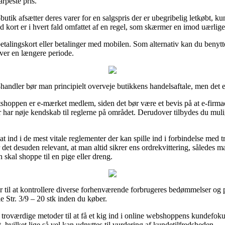
arpeste pris.
-butik afsætter deres varer for en salgspris der er ubegribelig letkøbt, k
 kort er i hvert fald omfattet af en regel, som skærmer en imod uærlige 
 betalingskort eller betalinger med mobilen. Som alternativ kan du benytt
over en længere periode.
-handler bør man principielt overveje butikkens handelsaftale, men det 
oppen er e-mærket medlem, siden det bør være et bevis på at e-firmaet u
 har nøje kendskab til reglerne på området. Derudover tilbydes du muligh
at ind i de mest vitale reglementer der kan spille ind i forbindelse med 
det desuden relevant, at man altid sikrer ens ordrekvittering, således m
skal shoppe til en pige eller dreng.
ger til at kontrollere diverse forhenværende forbrugeres bedømmelser og p
 Str. 3/9 – 20 stk inden du køber.
 troværdige metoder til at få et kig ind i online webshoppens kundefok
hvilket lige så vel kan udnyttes til vurdering af kundetilfredsheden.