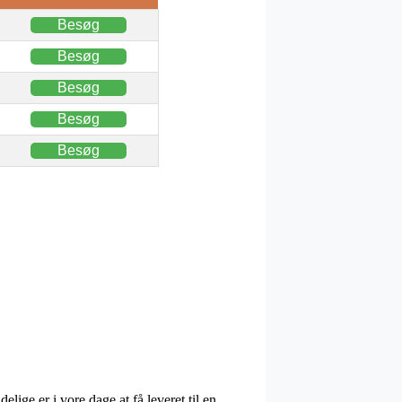
Besøg
Besøg
Besøg
Besøg
Besøg
ige er i vore dage at få leveret til en