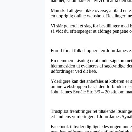
handler, så du ikke er i tvivl om at få den sk
Man skal alligevel ikke overse, at ifald en e
en uoprigtig online webshop. Betalinger med
Vi slår generelt et slag for bestillinger med
så vidt du efterspørger at afdrage pengene 
Forud for at folk shopper i en John James e
En nemmere løsning er at undersøge om netsh
hjemmesiden tit evalueres af sagkyndige der
udfordringer ved dit køb.
Yderligere kan det anbefales at køberen er s
online webshoppen har. I den forbindelse er 
John James Synåle Str. 3/9 – 20 stk, om man 
Trustpilot frembringer ret tiltalende løsnin
e-handlens vurderinger af John James Synåle
Facebook tilbyder dig ligeledes nogenlunde
man kan udforme en omtale af ordreforløbet, 