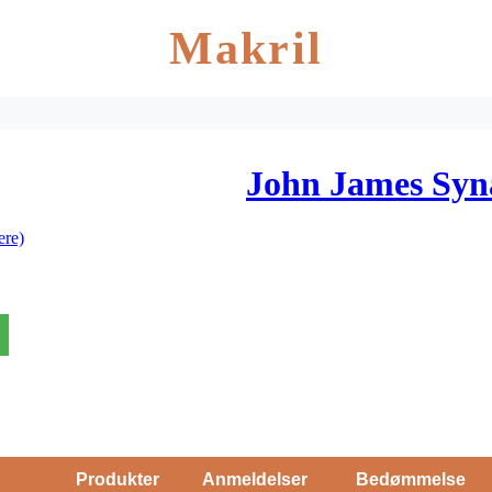
Makril
John James Synål
ere)
Produkter
Anmeldelser
Bedømmelse