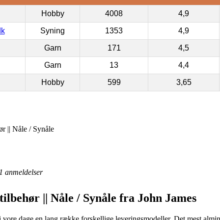
Hobby
4008
4,9
dk
Syning
1353
4,9
Garn
171
4,5
Garn
13
4,4
Hobby
599
3,65
r || Nåle / Synåle
1
anmeldelser
tilbehør || Nåle / Synåle fra John James
vore dage en lang række forskellige leveringsmodeller. Det mest almindel