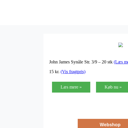
John James Synåle Str. 3/9 – 20 stk
(Læs m
15
kr.
(Vis fragtpris)
Læs mere »
Køb nu »
Webshop