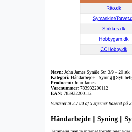
Rito.dk
SymaskineTorvet.
Strikkes.dk
Hobbygarn.dk
CCHobby.dk
Navn:
John James Synåle Str. 3/9 – 20 stk
Kategori:
Håndarbejde || Syning || Sytilbehø
Producent:
John James
Varenummer:
783932200112
EAN:
783932200112
Vurderet til
3.7
ud af 5 stjerner baseret på
2
Håndarbejde || Syning || Sy
Temmelig mange internet forretninger yder i 