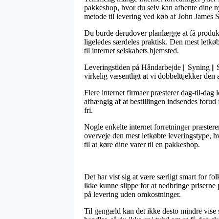
pakkeshop, hvor du selv kan afhente dine ny
metode til levering ved køb af John James Sy
Du burde derudover planlægge at få produkte
ligeledes særdeles praktisk. Den mest letkøb
til internet selskabets hjemsted.
Leveringstiden på Håndarbejde || Syning || Sy
virkelig væsentligt at vi dobbelttjekker den 
Flere internet firmaer præsterer dag-til-dag
afhængig af at bestillingen indsendes forud f
fri.
Nogle enkelte internet forretninger præster
overveje den mest letkøbte leveringstype, h
til at køre dine varer til en pakkeshop.
Det har vist sig at være særligt smart for fo
ikke kunne slippe for at nedbringe priserne 
på levering uden omkostninger.
Til gengæld kan det ikke desto mindre vise s