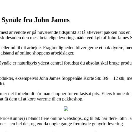
 / Synåle fra John James
est anvendte er på nuværende tidspunkt at få afleveret pakken hos en p
 typisk desuden den mest betalelige leveringsmåde ved køb af John James S
 eller ud til dit arbejde. Fragtmuligheden bliver gerne et hak dyrere, me
 afstand af online shoppens arbejdslager.
ynåle er naturligvis yderst central forudsat du absolut skal bruge produ
rodukter, eksempelvis John James Stoppenåle Korte Str. 3/9 – 12 stk, men 
ri.
n er det forbeholdt når man shopper for en fastsat pris. Ellers kunne d
at få dem til at køre varerne til en pakkeshop.
 PriceRunner) i blandt flere online webshops, og til tak har flere John 
amer – en hel del, og endda nogle gange frembyde gebyrfri levering.