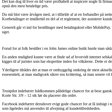
Det kan dog til hver en tid være profitabelt at inspicere nogle få firma
opnå den mest betalelige pris.
Du må blot være årvågen med, at i tilfælde af at en forhandler på nettet
Kortbetalinger er imidlertid en del af et reglement, der assisterer kun
Generelt går vi ind for bestillinger med betalingskort eller MobilePay. 
uger.
Forud for at folk bestiller i en John James online butik burde man såd
En anden mulighed kunne være at finde ud af hvorvidt internet selskab
kigges til af jurister som har ekspertise inden for vilkårene. Dette er 
Yderligere tilrådes det at man er omhyggelig omkring de mest aktuelle 
essesentielt, at man stadigvæk sikrer ens kvittering, så man senere vil
Trustpilot indebærer fuldkommen pålidelige chancer for at bese gansk
Korte Str. 3/9 – 12 stk før du placerer din ordre.
Facebook indebærer derudover evigt gode chancer for at få indsigt i 
som ligeledes må anvendes til afvejning af kundetilfredsheden.