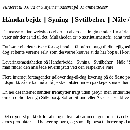
Vurderet til
3.6
ud af 5 stjerner baseret på
31
anmeldelser
Håndarbejde || Syning || Sytilbehør || Nåle
En masse online webshops giver nu alverdens fragtmetoder. En af de m
varer når der er tid til det. Muligheden er jo særligt smertefri, samt
Du bør endvidere afveje for og imod at få ordren bragt til din lejlighed
dog at hente varerne selv, som desværre kræver at du har bopæl i kort
Leveringshastigheden på Håndarbejde || Syning || Sytilbehør || Nåle / S
man finder den anslåede leveringstid ved den respektive vare.
Flere internet foretagender udlover dag-til-dag levering på de fleste p
tidspunkt, så de kan nå at få pakken afsted inden pakkepersonalet har f
En hel del internet handler frembyder fragt uden gebyr, men undertide
om du opholder sig i Silkeborg, Solrød Strand eller Assens – vil blive 
Det er yderst praktisk for alle og enhver at sammenligne priser (via fx
deres produkter – til babyer og børn, og samtidig også til herrer og d