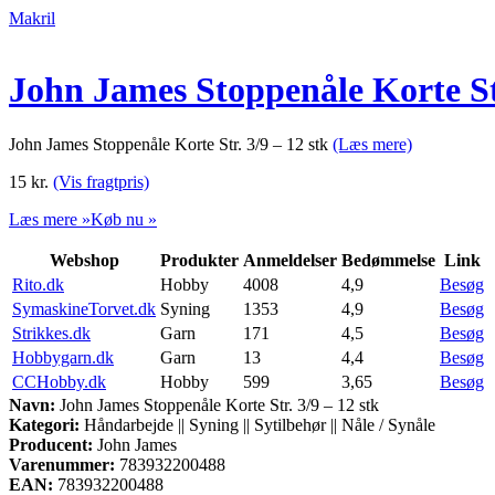
Makril
John James Stoppenåle Korte Str
John James Stoppenåle Korte Str. 3/9 – 12 stk
(Læs mere)
15
kr.
(Vis fragtpris)
Læs mere »
Køb nu »
Webshop
Produkter
Anmeldelser
Bedømmelse
Link
Rito.dk
Hobby
4008
4,9
Besøg
SymaskineTorvet.dk
Syning
1353
4,9
Besøg
Strikkes.dk
Garn
171
4,5
Besøg
Hobbygarn.dk
Garn
13
4,4
Besøg
CCHobby.dk
Hobby
599
3,65
Besøg
Navn:
John James Stoppenåle Korte Str. 3/9 – 12 stk
Kategori:
Håndarbejde || Syning || Sytilbehør || Nåle / Synåle
Producent:
John James
Varenummer:
783932200488
EAN:
783932200488