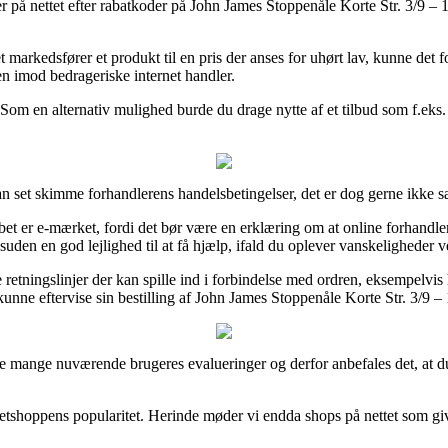
er på nettet efter rabatkoder på John James Stoppenåle Korte Str. 3/9 – 12
 markedsfører et produkt til en pris der anses for uhørt lav, kunne det f
den imod bedrageriske internet handler.
Som en alternativ mulighed burde du drage nytte af et tilbud som f.eks. V
an set skimme forhandlerens handelsbetingelser, det er dog gerne ikke sæ
et er e-mærket, fordi det bør være en erklæring om at online forhandle
desuden en god lejlighed til at få hjælp, ifald du oplever vanskeligheder v
retningslinjer der kan spille ind i forbindelse med ordren, eksempelvis h
 kunne eftervise sin bestilling af John James Stoppenåle Korte Str. 3/9 –
e mange nuværende brugeres evalueringer og derfor anbefales det, at du
netshoppens popularitet. Herinde møder vi endda shops på nettet som gi