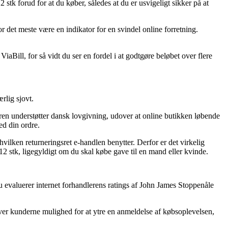
 stk forud for at du køber, således at du er usvigeligt sikker på at
or det meste være en indikator for en svindel online forretning.
iaBill, for så vidt du ser en fordel i at godtgøre beløbet over flere
rlig sjovt.
ren understøtter dansk lovgivning, udover at online butikken løbende
ed din ordre.
vilken returneringsret e-handlen benytter. Derfor er det virkelig
 12 stk, ligegyldigt om du skal købe gave til en mand eller kvinde.
 evaluerer internet forhandlerens ratings af John James Stoppenåle
ver kunderne mulighed for at ytre en anmeldelse af købsoplevelsen,