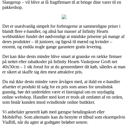
Slangerup – vil blive at få fragtfirmaet til at bringe dine varer til en
pakkeshop.
Det er usædvanlig simpelt for forbrugerne at sammenligne priser i
blandt flere e-handler, og altså har masser af Infinity Hearts
webbutikker fundet det nødvendigt at mindske priserne på mange af
deres produkter – til juniorer, og ligeså til mænd og kvinder –
enormt, og endda nogle gange garantere gratis levering.
Det kan ikke desto mindre blive smart at granske en række firmaer
på nettet efter rabatkoder på Infinity Hearts Vaskepose Groft net
40x50cm – 1 stk forud for at du gennemfører dit køb, således at man
er sikret at skaffe sig den mest attraktive pris.
Du må ikke desto mindre være årvågen med, at ifald en e-handler
afsætter et produkt til salg for en pris som anses for urealistisk
gunstig, bør det undertiden være et faresignal om en snydagtig
online webshop. Handler med kort er trods alt omfattet af en orden,
som bistår kunden imod svindlende online butikker.
Vi anbefaler generelt køb med gængse betalingskort eller
MobilePay. Som alternativ kan du benytte et tilbud som eksempelvis
ViaBill, når du agter at godtgøre beløbet senere.