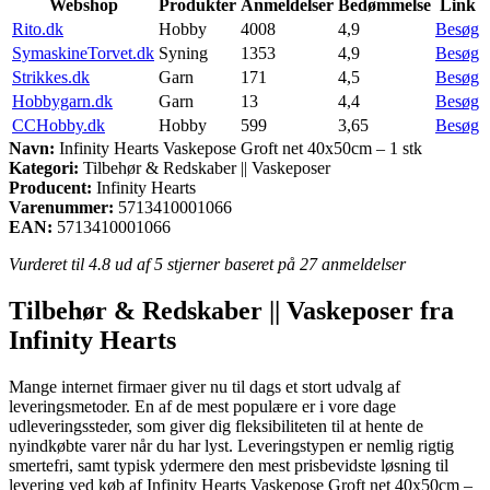
Webshop
Produkter
Anmeldelser
Bedømmelse
Link
Rito.dk
Hobby
4008
4,9
Besøg
SymaskineTorvet.dk
Syning
1353
4,9
Besøg
Strikkes.dk
Garn
171
4,5
Besøg
Hobbygarn.dk
Garn
13
4,4
Besøg
CCHobby.dk
Hobby
599
3,65
Besøg
Navn:
Infinity Hearts Vaskepose Groft net 40x50cm – 1 stk
Kategori:
Tilbehør & Redskaber || Vaskeposer
Producent:
Infinity Hearts
Varenummer:
5713410001066
EAN:
5713410001066
Vurderet til
4.8
ud af 5 stjerner baseret på
27
anmeldelser
Tilbehør & Redskaber || Vaskeposer fra
Infinity Hearts
Mange internet firmaer giver nu til dags et stort udvalg af
leveringsmetoder. En af de mest populære er i vore dage
udleveringssteder, som giver dig fleksibiliteten til at hente de
nyindkøbte varer når du har lyst. Leveringstypen er nemlig rigtig
smertefri, samt typisk ydermere den mest prisbevidste løsning til
levering ved køb af Infinity Hearts Vaskepose Groft net 40x50cm –