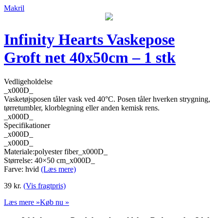
Makril
Infinity Hearts Vaskepose
Groft net 40x50cm – 1 stk
Vedligeholdelse
_x000D_
Vasketøjsposen tåler vask ved 40°C. Posen tåler hverken strygning,
tørretumbler, klorblegning eller anden kemisk rens.
_x000D_
Specifikationer
_x000D_
_x000D_
Materiale:polyester fiber_x000D_
Størrelse: 40×50 cm_x000D_
Farve: hvid
(Læs mere)
39
kr.
(Vis fragtpris)
Læs mere »
Køb nu »