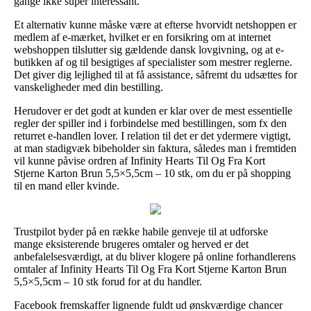
gange ikke super interessant.
Et alternativ kunne måske være at efterse hvorvidt netshoppen er
medlem af e-mærket, hvilket er en forsikring om at internet
webshoppen tilslutter sig gældende dansk lovgivning, og at e-
butikken af og til besigtiges af specialister som mestrer reglerne.
Det giver dig lejlighed til at få assistance, såfremt du udsættes for
vanskeligheder med din bestilling.
Herudover er det godt at kunden er klar over de mest essentielle
regler der spiller ind i forbindelse med bestillingen, som fx den
returret e-handlen lover. I relation til det er det ydermere vigtigt,
at man stadigvæk bibeholder sin faktura, således man i fremtiden
vil kunne påvise ordren af Infinity Hearts Til Og Fra Kort
Stjerne Karton Brun 5,5×5,5cm – 10 stk, om du er på shopping
til en mand eller kvinde.
Trustpilot byder på en række habile genveje til at udforske
mange eksisterende brugeres omtaler og herved er det
anbefalelsesværdigt, at du bliver klogere på online forhandlerens
omtaler af Infinity Hearts Til Og Fra Kort Stjerne Karton Brun
5,5×5,5cm – 10 stk forud for at du handler.
Facebook fremskaffer lignende fuldt ud ønskværdige chancer