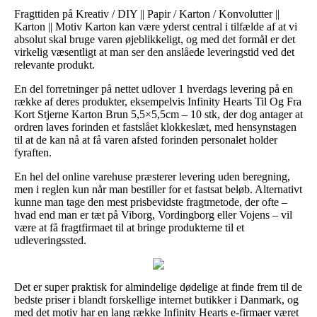
Fragttiden på Kreativ / DIY || Papir / Karton / Konvolutter ||
Karton || Motiv Karton kan være yderst central i tilfælde af at vi
absolut skal bruge varen øjeblikkeligt, og med det formål er det
virkelig væsentligt at man ser den anslåede leveringstid ved det
relevante produkt.
En del forretninger på nettet udlover 1 hverdags levering på en
række af deres produkter, eksempelvis Infinity Hearts Til Og Fra
Kort Stjerne Karton Brun 5,5×5,5cm – 10 stk, der dog antager at
ordren laves forinden et fastslået klokkeslæt, med hensynstagen
til at de kan nå at få varen afsted forinden personalet holder
fyraften.
En hel del online varehuse præsterer levering uden beregning,
men i reglen kun når man bestiller for et fastsat beløb. Alternativt
kunne man tage den mest prisbevidste fragtmetode, der ofte –
hvad end man er tæt på Viborg, Vordingborg eller Vojens – vil
være at få fragtfirmaet til at bringe produkterne til et
udleveringssted.
Det er super praktisk for almindelige dødelige at finde frem til de
bedste priser i blandt forskellige internet butikker i Danmark, og
med det motiv har en lang række Infinity Hearts e-firmaer været