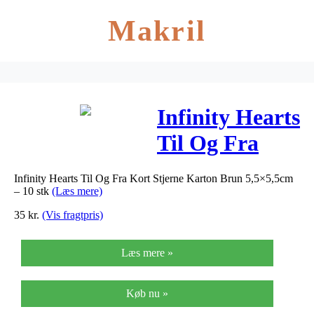
Makril
Infinity Hearts
Til Og Fra
Kort Stjerne
Infinity Hearts Til Og Fra Kort Stjerne Karton Brun 5,5×5,5cm
Karton Brun
– 10 stk
(Læs mere)
5,5×5,5cm – 10
35
kr.
(Vis fragtpris)
stk
Læs mere »
Køb nu »