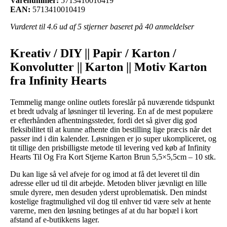
Varenummer:
5713410010419
EAN:
5713410010419
Vurderet til
4.6
ud af 5 stjerner baseret på
40
anmeldelser
Kreativ / DIY || Papir / Karton /
Konvolutter || Karton || Motiv Karton
fra Infinity Hearts
Temmelig mange online outlets foreslår på nuværende tidspunkt
et bredt udvalg af løsninger til levering. En af de mest populære
er efterhånden afhentningssteder, fordi det så giver dig god
fleksibilitet til at kunne afhente din bestilling lige præcis når det
passer ind i din kalender. Løsningen er jo super ukompliceret, og
tit tillige den prisbilligste metode til levering ved køb af Infinity
Hearts Til Og Fra Kort Stjerne Karton Brun 5,5×5,5cm – 10 stk.
Du kan lige så vel afveje for og imod at få det leveret til din
adresse eller ud til dit arbejde. Metoden bliver jævnligt en lille
smule dyrere, men desuden yderst uproblematisk. Den mindst
kostelige fragtmulighed vil dog til enhver tid være selv at hente
varerne, men den løsning betinges af at du har bopæl i kort
afstand af e-butikkens lager.