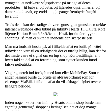
tvunget til at nedskære salgspriserne på mange af deres
produkter – til babyer og børn, og ligeledes også til herrer og
damer – kolossalt, og endda nogle gange frembyde fragtfri
levering.
Trods dette kan det stadigvæk være gunstigt at granske en række
internet webshops efter tilbud på Infinity Hearts Til Og Fra Kort
Stjerne Karton Brun 5,5×5,5cm – 10 stk før du færdiggør din
shopping, så man er sikret at indhente den skarpeste pris.
Man må trods alt huske på, at i tilfælde af at en butik på nettet
udbyder en vare til en udsalgspris der er utrolig billig, kan det for
det meste være et signal om en fup shop. Kortbestillinger er i
hvert fald en del af en forordning, som støtter kunden imod
falske netbutikker.
Vi går generelt ind for køb med kort eller MobilePay. Som en
anden løsning burde du bruge en afdragsordning som for
eksempel ViaBill, i tilfælde af at du vil afdrage beløbet over en
længere periode.
Inden nogen køber i en Infinity Hearts online shop burde man
egentlig gennemgå shoppens betingelser, det er dog mange