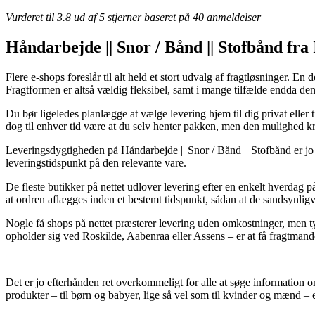
Vurderet til
3.8
ud af 5 stjerner baseret på
40
anmeldelser
Håndarbejde || Snor / Bånd || Stofbånd fra 
Flere e-shops foreslår til alt held et stort udvalg af fragtløsninger. En 
Fragtformen er altså vældig fleksibel, samt i mange tilfælde endda d
Du bør ligeledes planlægge at vælge levering hjem til dig privat eller 
dog til enhver tid være at du selv henter pakken, men den mulighed kræ
Leveringsdygtigheden på Håndarbejde || Snor / Bånd || Stofbånd er jo u
leveringstidspunkt på den relevante vare.
De fleste butikker på nettet udlover levering efter en enkelt hverdag
at ordren aflægges inden et bestemt tidspunkt, sådan at de sandsynligvi
Nogle få shops på nettet præsterer levering uden omkostninger, men ty
opholder sig ved Roskilde, Aabenraa eller Assens – er at få fragtmanden
Det er jo efterhånden ret overkommeligt for alle at søge information om 
produkter – til børn og babyer, lige så vel som til kvinder og mænd –