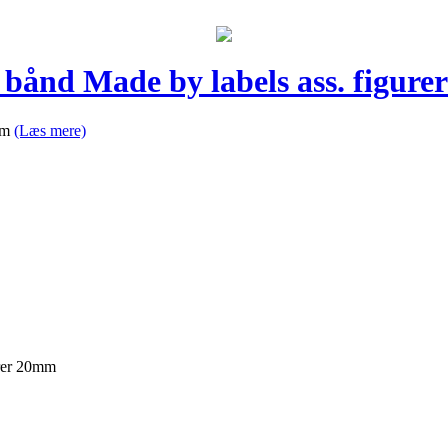
s bånd Made by labels ass. figur
0mm
(Læs mere)
urer 20mm