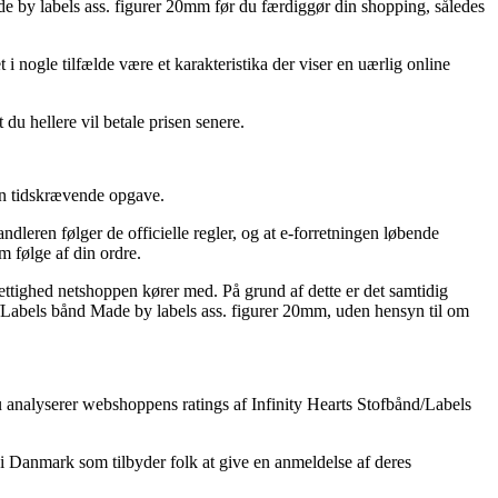
ade by labels ass. figurer 20mm før du færdiggør din shopping, således
i nogle tilfælde være et karakteristika der viser en uærlig online
du hellere vil betale prisen senere.
 en tidskrævende opgave.
leren følger de officielle regler, og at e-forretningen løbende
m følge af din ordre.
rrettighed netshoppen kører med. På grund af dette er det samtidig
nd/Labels bånd Made by labels ass. figurer 20mm, uden hensyn til om
du analyserer webshoppens ratings af Infinity Hearts Stofbånd/Labels
r i Danmark som tilbyder folk at give en anmeldelse af deres