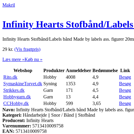
Makril
Infinity Hearts Stofbånd/Label
Infinity Hearts Stofbånd/Labels bånd Made by labels ass. figurer 2
29
kr.
(Vis fragtpris)
Læs mere »
Køb nu »
Webshop
Produkter
Anmeldelser
Bedømmelse
Link
Rito.dk
Hobby
4008
4,9
Besøg
SymaskineTorvet.dk
Syning
1353
4,9
Besøg
Strikkes.dk
Garn
171
4,5
Besøg
Hobbygarn.dk
Garn
13
4,4
Besøg
CCHobby.dk
Hobby
599
3,65
Besøg
Navn:
Infinity Hearts Stofbånd/Labels bånd Made by labels ass. fig
Kategori:
Håndarbejde || Snor / Bånd || Stofbånd
Producent:
Infinity Hearts
Varenummer:
5713410009758
EAN:
5713410009758