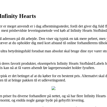
Infinity Hearts
der er meget anvendt er i dag afhentningssteder, fordi det giver dig fuld fl
en mest prisbevidste leveringsmetode ved køb af Infinity Hearts Stofbå
til adressen på dit arbejde. Den viser sig typisk en tak mere pebret, me
ver at du opholder dig med kort afstand til online forhandlerens tilhol
ltra betydningsfuld forudsat man absolut skal bruge dine nye varer strak
 på deres favorit produkter, eksempelvis Infinity Hearts Stofbånd/Label
s kan nå at få varen afsendt før lagerpersonalet holder fyraften.
pisk er det betinget af at du køber for en bestemt pris. Alternativt sk
 til at bringe pakken til et udleveringssted.
priser fra diverse forhandlere på nettet, og så har flere Infinity Hearts 
 enormt, og endda nogle gange byde på gebyrfri levering.