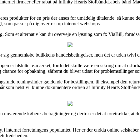
 internet firmaer efter rabat på Infinity Hearts Stofbånd/Labels bånd M
es produkter for en pris der anses for umådelig tiltalende, så kunne det 
t, som passer på dig overfor fup internet webshops.
. Som et alternativ kan du overveje en løsning som fx ViaBill, forudsat 
 for sig gennemløbe butikkens handelsbetingelser, men det er uden tvivl
er tilsluttet e-mærket, fordi det skulle være en sikring om at e-forhand
g chance for opbakning, såfremt du bliver udsat for problemstillinger so
ngsfulde retningslinjer gældende for bestillingen, til eksempel den retu
n når som helst vil kunne dokumentere ordren af Infinity Hearts Stofbå
tion nuværende køberes betragtninger og derfor er det at foretrække, at 
t i internet forretningens popularitet. Her er der endda online selskabe
etilfredsheden.