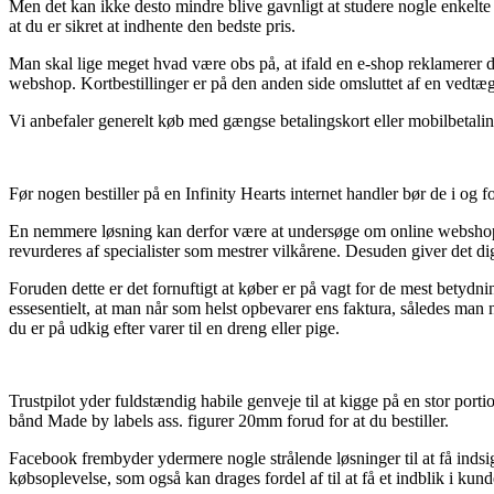
Men det kan ikke desto mindre blive gavnligt at studere nogle enkelte
at du er sikret at indhente den bedste pris.
Man skal lige meget hvad være obs på, at ifald en e-shop reklamerer der
webshop. Kortbestillinger er på den anden side omsluttet af en vedtæg
Vi anbefaler generelt køb med gængse betalingskort eller mobilbetaling
Før nogen bestiller på en Infinity Hearts internet handler bør de i og
En nemmere løsning kan derfor være at undersøge om online webshoppen 
revurderes af specialister som mestrer vilkårene. Desuden giver det di
Foruden dette er det fornuftigt at køber er på vagt for de mest betydni
essesentielt, at man når som helst opbevarer ens faktura, således ma
du er på udkig efter varer til en dreng eller pige.
Trustpilot yder fuldstændig habile genveje til at kigge på en stor por
bånd Made by labels ass. figurer 20mm forud for at du bestiller.
Facebook frembyder ydermere nogle strålende løsninger til at få indsig
købsoplevelse, som også kan drages fordel af til at få et indblik i kund