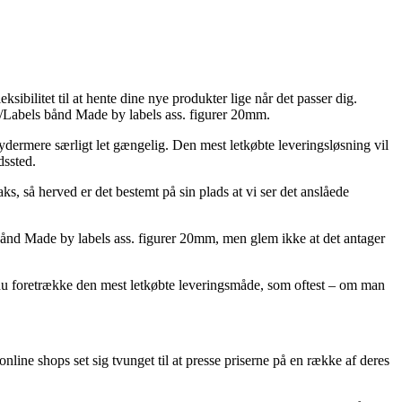
eksibilitet til at hente dine nye produkter lige når det passer dig.
nd/Labels bånd Made by labels ass. figurer 20mm.
n ydermere særligt let gængelig. Den mest letkøbte leveringsløsning vil
dssted.
s, så herved er det bestemt på sin plads at vi ser det anslåede
s bånd Made by labels ass. figurer 20mm, men glem ikke at det antager
al du foretrække den mest letkøbte leveringsmåde, som oftest – om man
online shops set sig tvunget til at presse priserne på en række af deres