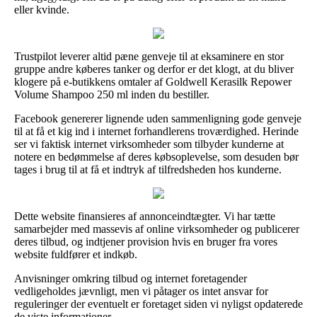
eller kvinde.
Trustpilot leverer altid pæne genveje til at eksaminere en stor
gruppe andre køberes tanker og derfor er det klogt, at du bliver
klogere på e-butikkens omtaler af Goldwell Kerasilk Repower
Volume Shampoo 250 ml inden du bestiller.
Facebook genererer lignende uden sammenligning gode genveje
til at få et kig ind i internet forhandlerens troværdighed. Herinde
ser vi faktisk internet virksomheder som tilbyder kunderne at
notere en bedømmelse af deres købsoplevelse, som desuden bør
tages i brug til at få et indtryk af tilfredsheden hos kunderne.
Dette website finansieres af annonceindtægter. Vi har tætte
samarbejder med massevis af online virksomheder og publicerer
deres tilbud, og indtjener provision hvis en bruger fra vores
website fuldfører et indkøb.
Anvisninger omkring tilbud og internet foretagender
vedligeholdes jævnligt, men vi påtager os intet ansvar for
reguleringer der eventuelt er foretaget siden vi nyligst opdaterede
de viste informationer.