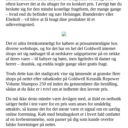
oftest kræver det at du aftager for en konkret pris. I øvrigt bør du
beslutte sig for den mindst kostelige fragtform, der mange gange
– hvad end du befinder sig nær Helsingør, Brønderslev eller
Ebeltoft – vil blive at få bragt dine produkter til et
udleveringssted.
Det er ultra fremkommeligt for købere at prissammenligne hos
diverse webshops, og for det har en hel del Goldwell internet
shops set sig nødsaget til at nedskære salgspriserne på en række
af deres varer – til babyer og børn, men ligeledes til damer og
herrer – drastisk, og endda nogle gange sikre gratis fragt.
Trods dette kan det stadigvæk vise sig lønnende at granske flere
shops på nettet efter rabatkoder på Goldwell Kerasilk Repower
Volume Shampoo 250 ml inden du gennemfører din bestilling,
sådan at du ikke er i tvivl om at indhente den laveste pris.
Du må ikke desto mindre være årvågen med, at ifald en netbutik
sælger bedst i test varer for en pris som anses for umådelig
attraktiv, så kunne det for det meste være et signal om en uærlig
online forretning. Køb med betalingskort er i hvert fald omfattet
af en lovbestemmelse, som passer på dig som kunde overfor
falske forretninger på nettet.