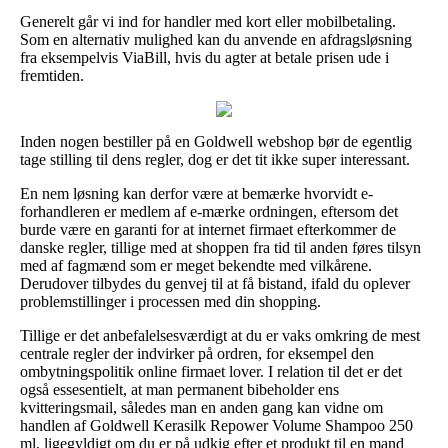
Generelt går vi ind for handler med kort eller mobilbetaling.
Som en alternativ mulighed kan du anvende en afdragsløsning
fra eksempelvis ViaBill, hvis du agter at betale prisen ude i
fremtiden.
Inden nogen bestiller på en Goldwell webshop bør de egentlig
tage stilling til dens regler, dog er det tit ikke super interessant.
En nem løsning kan derfor være at bemærke hvorvidt e-
forhandleren er medlem af e-mærke ordningen, eftersom det
burde være en garanti for at internet firmaet efterkommer de
danske regler, tillige med at shoppen fra tid til anden føres tilsyn
med af fagmænd som er meget bekendte med vilkårene.
Derudover tilbydes du genvej til at få bistand, ifald du oplever
problemstillinger i processen med din shopping.
Tillige er det anbefalelsesværdigt at du er vaks omkring de mest
centrale regler der indvirker på ordren, for eksempel den
ombytningspolitik online firmaet lover. I relation til det er det
også essesentielt, at man permanent bibeholder ens
kvitteringsmail, således man en anden gang kan vidne om
handlen af Goldwell Kerasilk Repower Volume Shampoo 250
ml, ligegyldigt om du er på udkig efter et produkt til en mand