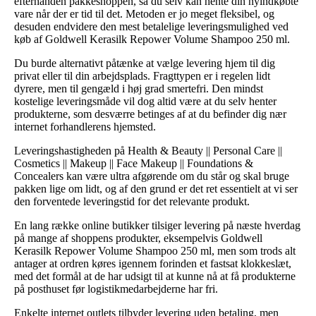
efterhånden pakkeshoppen, så du selv kan hente din nyindkøbte
vare når der er tid til det. Metoden er jo meget fleksibel, og
desuden endvidere den mest betalelige leveringsmulighed ved
køb af Goldwell Kerasilk Repower Volume Shampoo 250 ml.
Du burde alternativt påtænke at vælge levering hjem til dig
privat eller til din arbejdsplads. Fragttypen er i regelen lidt
dyrere, men til gengæld i høj grad smertefri. Den mindst
kostelige leveringsmåde vil dog altid være at du selv henter
produkterne, som desværre betinges af at du befinder dig nær
internet forhandlerens hjemsted.
Leveringshastigheden på Health & Beauty || Personal Care ||
Cosmetics || Makeup || Face Makeup || Foundations &
Concealers kan være ultra afgørende om du står og skal bruge
pakken lige om lidt, og af den grund er det ret essentielt at vi ser
den forventede leveringstid for det relevante produkt.
En lang række online butikker tilsiger levering på næste hverdag
på mange af shoppens produkter, eksempelvis Goldwell
Kerasilk Repower Volume Shampoo 250 ml, men som trods alt
antager at ordren køres igennem forinden et fastsat klokkeslæt,
med det formål at de har udsigt til at kunne nå at få produkterne
på posthuset før logistikmedarbejderne har fri.
Enkelte internet outlets tilbyder levering uden betaling, men