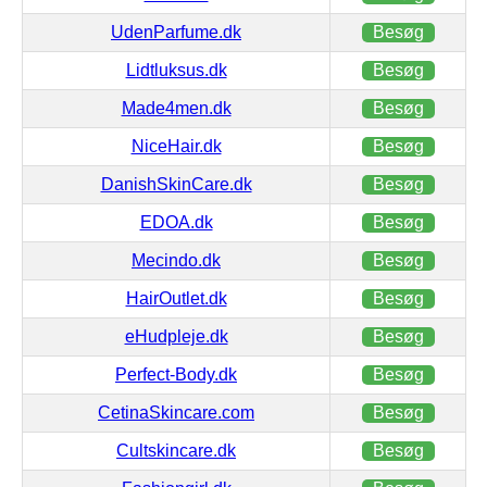
UdenParfume.dk
Besøg
Lidtluksus.dk
Besøg
Made4men.dk
Besøg
NiceHair.dk
Besøg
DanishSkinCare.dk
Besøg
EDOA.dk
Besøg
Mecindo.dk
Besøg
HairOutlet.dk
Besøg
eHudpleje.dk
Besøg
Perfect-Body.dk
Besøg
CetinaSkincare.com
Besøg
Cultskincare.dk
Besøg