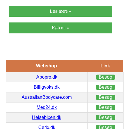
Læs mere »
Køb nu »
Webshop
Link
Apopro.dk
Besøg
Billigvoks.dk
Besøg
AustralianBodycare.com
Besøg
Med24.dk
Besøg
Helsebixen.dk
Besøg
Cerix.dk
Besøg