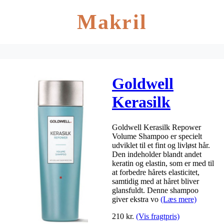
Makril
Goldwell
Kerasilk
Repower
Goldwell Kerasilk Repower
Volume
Volume Shampoo er specielt
udviklet til et fint og livløst hår.
Shampoo 250
Den indeholder blandt andet
keratin og elastin, som er med til
ml
at forbedre hårets elasticitet,
samtidig med at håret bliver
glansfuldt. Denne shampoo
giver ekstra vo
(Læs mere)
210
kr.
(Vis fragtpris)