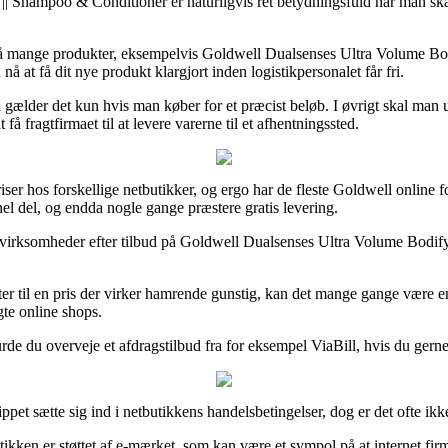
|| Shampoo & Conditioner er naturligvis ret betydningsfuld når man skal 
å mange produkter, eksempelvis Goldwell Dualsenses Ultra Volume Bodif
å at få dit nye produkt klargjort inden logistikpersonalet får fri.
n gælder det kun hvis man køber for et præcist beløb. I øvrigt skal man
fragtfirmaet til at levere varerne til et afhentningssted.
riser hos forskellige netbutikker, og ergo har de fleste Goldwell online
 hel del, og endda nogle gange præstere gratis levering.
e virksomheder efter tilbud på Goldwell Dualsenses Ultra Volume Bodify
r til en pris der virker hamrende gunstig, kan det mange gange være en 
te online shops.
de du overveje et afdragstilbud fra for eksempel ViaBill, hvis du gerne 
ppet sætte sig ind i netbutikkens handelsbetingelser, dog er det ofte ik
ikken er støttet af e-mærket, som kan være et sympol på at internet fir