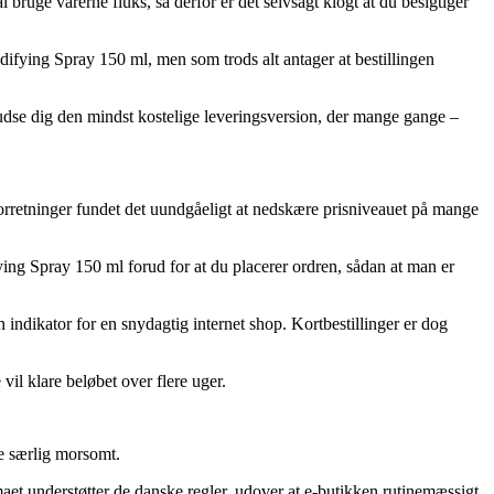
bruge varerne fluks, så derfor er det selvsagt klogt at du besigtiger
ying Spray 150 ml, men som trods alt antager at bestillingen
 udse dig den mindst kostelige leveringsversion, der mange gange –
 forretninger fundet det uundgåeligt at nedskære prisniveauet på mange
ing Spray 150 ml forud for at du placerer ordren, sådan at man er
indikator for en snydagtig internet shop. Kortbestillinger er dog
vil klare beløbet over flere uger.
ke særlig morsomt.
maet understøtter de danske regler, udover at e-butikken rutinemæssigt