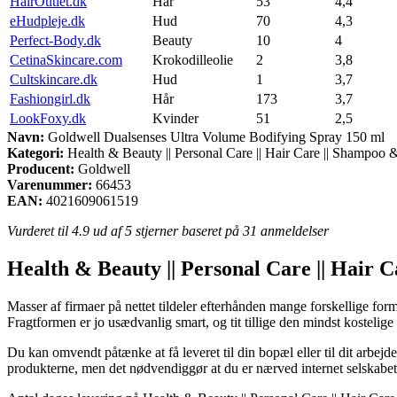
HairOutlet.dk
Hår
53
4,4
eHudpleje.dk
Hud
70
4,3
Perfect-Body.dk
Beauty
10
4
CetinaSkincare.com
Krokodilleolie
2
3,8
Cultskincare.dk
Hud
1
3,7
Fashiongirl.dk
Hår
173
3,7
LookFoxy.dk
Kvinder
51
2,5
Navn:
Goldwell Dualsenses Ultra Volume Bodifying Spray 150 ml
Kategori:
Health & Beauty || Personal Care || Hair Care || Shampoo 
Producent:
Goldwell
Varenummer:
66453
EAN:
4021609061519
Vurderet til
4.9
ud af 5 stjerner baseret på
31
anmeldelser
Health & Beauty || Personal Care || Hair 
Masser af firmaer på nettet tildeler efterhånden mange forskellige form
Fragtformen er jo usædvanlig smart, og tit tillige den mindst kostel
Du kan omvendt påtænke at få leveret til din bopæl eller til dit arbejde
produkterne, men det nødvendiggør at du er nærved internet selskabet