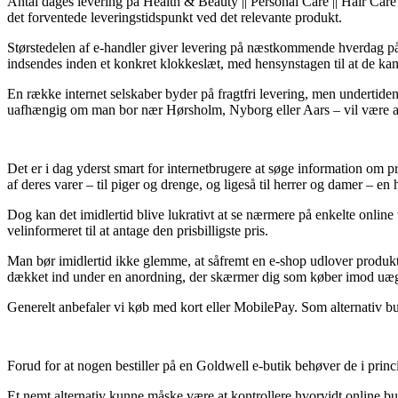
Antal dages levering på Health & Beauty || Personal Care || Hair Care 
det forventede leveringstidspunkt ved det relevante produkt.
Størstedelen af e-handler giver levering på næstkommende hverdag p
indsendes inden et konkret klokkeslæt, med hensynstagen til at de kan n
En række internet selskaber byder på fragtfri levering, men undertide
uafhængig om man bor nær Hørsholm, Nyborg eller Aars – vil være at få 
Det er i dag yderst smart for internetbrugere at søge information om p
af deres varer – til piger og drenge, og ligeså til herrer og damer – en
Dog kan det imidlertid blive lukrativt at se nærmere på enkelte onlin
velinformeret til at antage den prisbilligste pris.
Man bør imidlertid ikke glemme, at såfremt en e-shop udlover produkte
dækket ind under en anordning, der skærmer dig som køber imod uæg
Generelt anbefaler vi køb med kort eller MobilePay. Som alternativ bur
Forud for at nogen bestiller på en Goldwell e-butik behøver de i princi
Et nemt alternativ kunne måske være at kontrollere hvorvidt online but