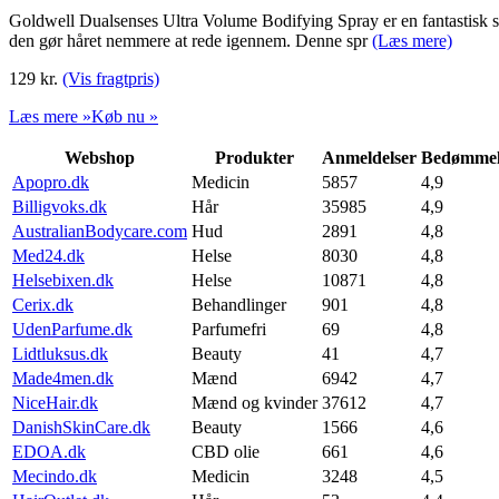
Goldwell Dualsenses Ultra Volume Bodifying Spray er en fantastisk spr
den gør håret nemmere at rede igennem. Denne spr
(Læs mere)
129
kr.
(Vis fragtpris)
Læs mere »
Køb nu »
Webshop
Produkter
Anmeldelser
Bedømmel
Apopro.dk
Medicin
5857
4,9
Billigvoks.dk
Hår
35985
4,9
AustralianBodycare.com
Hud
2891
4,8
Med24.dk
Helse
8030
4,8
Helsebixen.dk
Helse
10871
4,8
Cerix.dk
Behandlinger
901
4,8
UdenParfume.dk
Parfumefri
69
4,8
Lidtluksus.dk
Beauty
41
4,7
Made4men.dk
Mænd
6942
4,7
NiceHair.dk
Mænd og kvinder
37612
4,7
DanishSkinCare.dk
Beauty
1566
4,6
EDOA.dk
CBD olie
661
4,6
Mecindo.dk
Medicin
3248
4,5