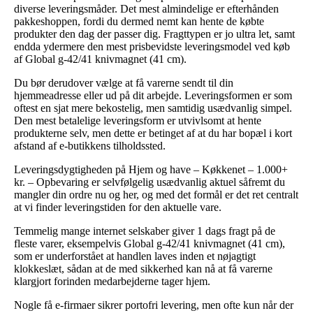
diverse leveringsmåder. Det mest almindelige er efterhånden
pakkeshoppen, fordi du dermed nemt kan hente de købte
produkter den dag der passer dig. Fragttypen er jo ultra let, samt
endda ydermere den mest prisbevidste leveringsmodel ved køb
af Global g-42/41 knivmagnet (41 cm).
Du bør derudover vælge at få varerne sendt til din
hjemmeadresse eller ud på dit arbejde. Leveringsformen er som
oftest en sjat mere bekostelig, men samtidig usædvanlig simpel.
Den mest betalelige leveringsform er utvivlsomt at hente
produkterne selv, men dette er betinget af at du har bopæl i kort
afstand af e-butikkens tilholdssted.
Leveringsdygtigheden på Hjem og have – Køkkenet – 1.000+
kr. – Opbevaring er selvfølgelig usædvanlig aktuel såfremt du
mangler din ordre nu og her, og med det formål er det ret centralt
at vi finder leveringstiden for den aktuelle vare.
Temmelig mange internet selskaber giver 1 dags fragt på de
fleste varer, eksempelvis Global g-42/41 knivmagnet (41 cm),
som er underforstået at handlen laves inden et nøjagtigt
klokkeslæt, sådan at de med sikkerhed kan nå at få varerne
klargjort forinden medarbejderne tager hjem.
Nogle få e-firmaer sikrer portofri levering, men ofte kun når der