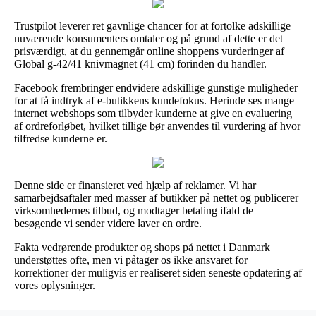
Trustpilot leverer ret gavnlige chancer for at fortolke adskillige
nuværende konsumenters omtaler og på grund af dette er det
prisværdigt, at du gennemgår online shoppens vurderinger af
Global g-42/41 knivmagnet (41 cm) forinden du handler.
Facebook frembringer endvidere adskillige gunstige muligheder
for at få indtryk af e-butikkens kundefokus. Herinde ses mange
internet webshops som tilbyder kunderne at give en evaluering
af ordreforløbet, hvilket tillige bør anvendes til vurdering af hvor
tilfredse kunderne er.
Denne side er finansieret ved hjælp af reklamer. Vi har
samarbejdsaftaler med masser af butikker på nettet og publicerer
virksomhedernes tilbud, og modtager betaling ifald de
besøgende vi sender videre laver en ordre.
Fakta vedrørende produkter og shops på nettet i Danmark
understøttes ofte, men vi påtager os ikke ansvaret for
korrektioner der muligvis er realiseret siden seneste opdatering af
vores oplysninger.