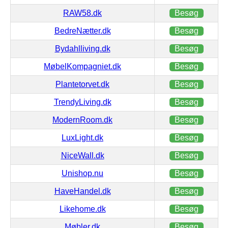
RAW58.dk
Besøg
BedreNætter.dk
Besøg
Bydahlliving.dk
Besøg
MøbelKompagniet.dk
Besøg
Plantetorvet.dk
Besøg
TrendyLiving.dk
Besøg
ModernRoom.dk
Besøg
LuxLight.dk
Besøg
NiceWall.dk
Besøg
Unishop.nu
Besøg
HaveHandel.dk
Besøg
Likehome.dk
Besøg
Møbler.dk
Besøg