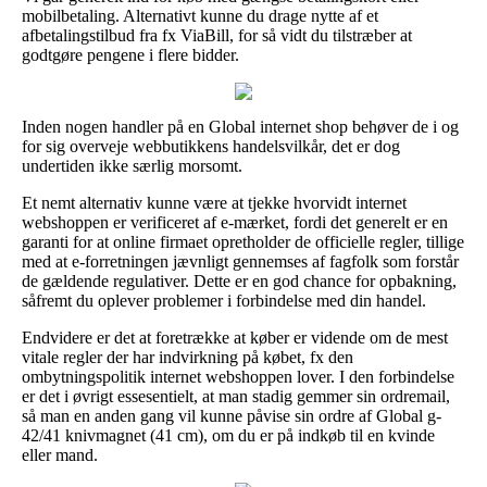
mobilbetaling. Alternativt kunne du drage nytte af et
afbetalingstilbud fra fx ViaBill, for så vidt du tilstræber at
godtgøre pengene i flere bidder.
Inden nogen handler på en Global internet shop behøver de i og
for sig overveje webbutikkens handelsvilkår, det er dog
undertiden ikke særlig morsomt.
Et nemt alternativ kunne være at tjekke hvorvidt internet
webshoppen er verificeret af e-mærket, fordi det generelt er en
garanti for at online firmaet opretholder de officielle regler, tillige
med at e-forretningen jævnligt gennemses af fagfolk som forstår
de gældende regulativer. Dette er en god chance for opbakning,
såfremt du oplever problemer i forbindelse med din handel.
Endvidere er det at foretrække at køber er vidende om de mest
vitale regler der har indvirkning på købet, fx den
ombytningspolitik internet webshoppen lover. I den forbindelse
er det i øvrigt essesentielt, at man stadig gemmer sin ordremail,
så man en anden gang vil kunne påvise sin ordre af Global g-
42/41 knivmagnet (41 cm), om du er på indkøb til en kvinde
eller mand.