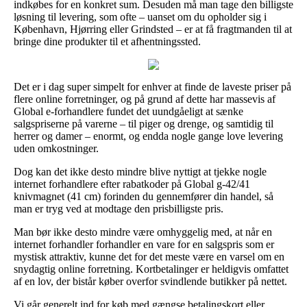
indkøbes for en konkret sum. Desuden må man tage den billigste
løsning til levering, som ofte – uanset om du opholder sig i
København, Hjørring eller Grindsted – er at få fragtmanden til at
bringe dine produkter til et afhentningssted.
Det er i dag super simpelt for enhver at finde de laveste priser på
flere online forretninger, og på grund af dette har massevis af
Global e-forhandlere fundet det uundgåeligt at sænke
salgspriserne på varerne – til piger og drenge, og samtidig til
herrer og damer – enormt, og endda nogle gange love levering
uden omkostninger.
Dog kan det ikke desto mindre blive nyttigt at tjekke nogle
internet forhandlere efter rabatkoder på Global g-42/41
knivmagnet (41 cm) forinden du gennemfører din handel, så
man er tryg ved at modtage den prisbilligste pris.
Man bør ikke desto mindre være omhyggelig med, at når en
internet forhandler forhandler en vare for en salgspris som er
mystisk attraktiv, kunne det for det meste være en varsel om en
snydagtig online forretning. Kortbetalinger er heldigvis omfattet
af en lov, der bistår køber overfor svindlende butikker på nettet.
Vi går generelt ind for køb med gængse betalingskort eller