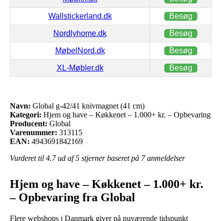
Wallstickerland.dk
Besøg
Nordlyhome.dk
Besøg
MøbelNord.dk
Besøg
XL-Møbler.dk
Besøg
Navn:
Global g-42/41 knivmagnet (41 cm)
Kategori:
Hjem og have – Køkkenet – 1.000+ kr. – Opbevaring
Producent:
Global
Varenummer:
313115
EAN:
4943691842169
Vurderet til
4.7
ud af 5 stjerner baseret på
7
anmeldelser
Hjem og have – Køkkenet – 1.000+ kr.
– Opbevaring fra Global
Flere webshops i Danmark giver på nuværende tidspunkt