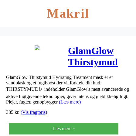
Makril
GlamGlow
Thirstymud
Hydrating
GlamGlow Thirstymud Hydrating Treatment mask er et
Treatment
vandplask og et fugtboost der vil forkæle din hud.
THIRSTYMUDâ¢ indeholder GlamGlow's mest avancerede og
Mask 50 gr.
aktive fugtgivende teknologier, giver intens og øjeblikkelig fugt.
Plejer, fugter, genopbygger
(Læs mere)
385
kr.
(Vis fragtpris)
Læs mere »