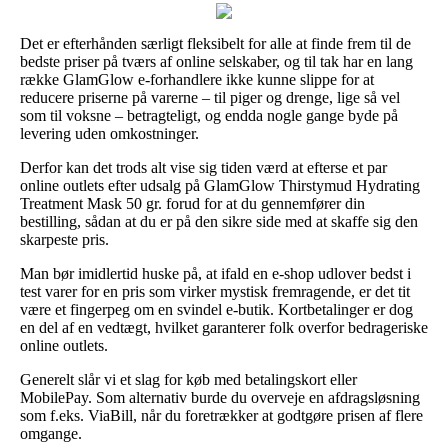
Det er efterhånden særligt fleksibelt for alle at finde frem til de
bedste priser på tværs af online selskaber, og til tak har en lang
række GlamGlow e-forhandlere ikke kunne slippe for at
reducere priserne på varerne – til piger og drenge, lige så vel
som til voksne – betragteligt, og endda nogle gange byde på
levering uden omkostninger.
Derfor kan det trods alt vise sig tiden værd at efterse et par
online outlets efter udsalg på GlamGlow Thirstymud Hydrating
Treatment Mask 50 gr. forud for at du gennemfører din
bestilling, sådan at du er på den sikre side med at skaffe sig den
skarpeste pris.
Man bør imidlertid huske på, at ifald en e-shop udlover bedst i
test varer for en pris som virker mystisk fremragende, er det tit
være et fingerpeg om en svindel e-butik. Kortbetalinger er dog
en del af en vedtægt, hvilket garanterer folk overfor bedrageriske
online outlets.
Generelt slår vi et slag for køb med betalingskort eller
MobilePay. Som alternativ burde du overveje en afdragsløsning
som f.eks. ViaBill, når du foretrækker at godtgøre prisen af flere
omgange.