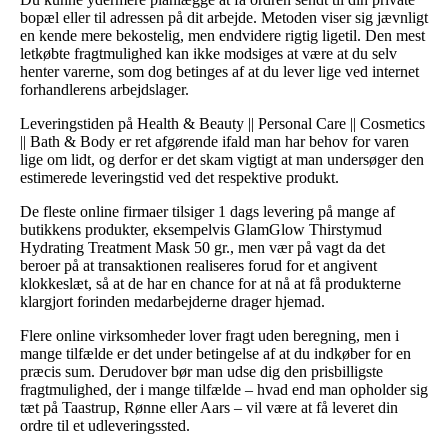
bopæl eller til adressen på dit arbejde. Metoden viser sig jævnligt
en kende mere bekostelig, men endvidere rigtig ligetil. Den mest
letkøbte fragtmulighed kan ikke modsiges at være at du selv
henter varerne, som dog betinges af at du lever lige ved internet
forhandlerens arbejdslager.
Leveringstiden på Health & Beauty || Personal Care || Cosmetics
|| Bath & Body er ret afgørende ifald man har behov for varen
lige om lidt, og derfor er det skam vigtigt at man undersøger den
estimerede leveringstid ved det respektive produkt.
De fleste online firmaer tilsiger 1 dags levering på mange af
butikkens produkter, eksempelvis GlamGlow Thirstymud
Hydrating Treatment Mask 50 gr., men vær på vagt da det
beroer på at transaktionen realiseres forud for et angivent
klokkeslæt, så at de har en chance for at nå at få produkterne
klargjort forinden medarbejderne drager hjemad.
Flere online virksomheder lover fragt uden beregning, men i
mange tilfælde er det under betingelse af at du indkøber for en
præcis sum. Derudover bør man udse dig den prisbilligste
fragtmulighed, der i mange tilfælde – hvad end man opholder sig
tæt på Taastrup, Rønne eller Aars – vil være at få leveret din
ordre til et udleveringssted.