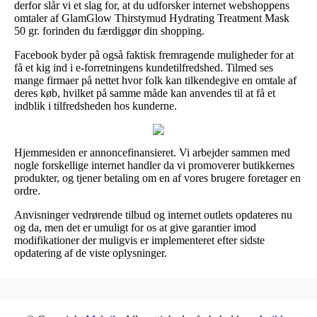
derfor slår vi et slag for, at du udforsker internet webshoppens
omtaler af GlamGlow Thirstymud Hydrating Treatment Mask
50 gr. forinden du færdiggør din shopping.
Facebook byder på også faktisk fremragende muligheder for at
få et kig ind i e-forretningens kundetilfredshed. Tilmed ses
mange firmaer på nettet hvor folk kan tilkendegive en omtale af
deres køb, hvilket på samme måde kan anvendes til at få et
indblik i tilfredsheden hos kunderne.
Hjemmesiden er annoncefinansieret. Vi arbejder sammen med
nogle forskellige internet handler da vi promoverer butikkernes
produkter, og tjener betaling om en af vores brugere foretager en
ordre.
Anvisninger vedrørende tilbud og internet outlets opdateres nu
og da, men det er umuligt for os at give garantier imod
modifikationer der muligvis er implementeret efter sidste
opdatering af de viste oplysninger.