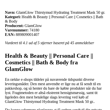
Navn:
GlamGlow Thirstymud Hydrating Treatment Mask 50 gr.
Kategori:
Health & Beauty || Personal Care || Cosmetics || Bath
& Body
Producent:
GlamGlow
Varenummer:
74180
EAN:
889809001407
Vurderet til
4.1
ud af 5 stjerner baseret på
45
anmeldelser
Health & Beauty || Personal Care ||
Cosmetics || Bath & Body fra
GlamGlow
En række e-shops tildeler på nuværende tidspunkt diverse
leveringsmåder. Den mest anvendte er lige nu at få sendt til en
pakkeshop, og så henter du bare de købte produkter når du har
lyst. Fragtmetoden er altså ekstremt hensigtsmæssig, samt tit
ligeledes den mest betalelige slags levering ved køb af
GlamGlow Thirstymud Hydrating Treatment Mask 50 gr..
Du kunne ydermere planlægge at få ordren sendt til din private