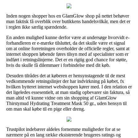
Inden nogen shopper hos en GlamGlow shop på nettet behøver
man faktisk få overblik over butikkens handelsvilkår, men det er
i reglen ikke særlig spændende.
En anden mulighed kunne derfor være at undersøge hvorvidt e-
forhandleren er e-mærke tilsluttet, da det skulle være et signal
om at online forretningen overholder de officielle regler, samt at
internet shoppen løbende føres tilsyn med af specialister som er
indført i retningslinjerne. Det er en rigtig god chance for støtte,
hvis du skulle få dilemmaer i forbindelse med dit køb.
Desuden tilrådes det at køberen er hensynstagende til de mest
vedkommende retningslinjer der har indvirkning på købet, fx
hvilken bytteret internet webshoppen kører med. I den relation er
det ligeledes essesentielt, at man stadig opbevarer sin faktura, så
man altid vil kunne vidne om sin shopping af GlamGlow
Thirstymud Hydrating Treatment Mask 50 gr., uden hensyn til
om man skal købe til en pige eller dreng.
Trustpilot indebærer aldeles fornemme muligheder for at se
nærmere på en lang række eksisterende brugeres ratings og