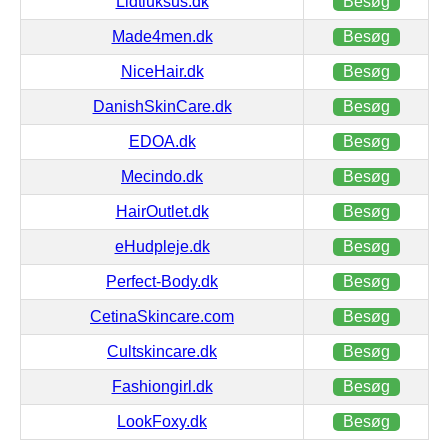
Lidtluksus.dk
Besøg
Made4men.dk
Besøg
NiceHair.dk
Besøg
DanishSkinCare.dk
Besøg
EDOA.dk
Besøg
Mecindo.dk
Besøg
HairOutlet.dk
Besøg
eHudpleje.dk
Besøg
Perfect-Body.dk
Besøg
CetinaSkincare.com
Besøg
Cultskincare.dk
Besøg
Fashiongirl.dk
Besøg
LookFoxy.dk
Besøg