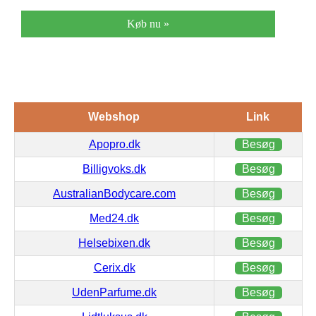
Køb nu »
Webshop
Link
Apopro.dk
Besøg
Billigvoks.dk
Besøg
AustralianBodycare.com
Besøg
Med24.dk
Besøg
Helsebixen.dk
Besøg
Cerix.dk
Besøg
UdenParfume.dk
Besøg