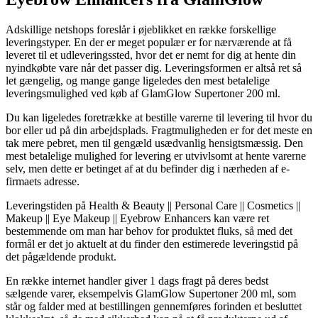
Adskillige netshops foreslår i øjeblikket en række forskellige
leveringstyper. En der er meget populær er for nærværende at få
leveret til et udleveringssted, hvor det er nemt for dig at hente din
nyindkøbte vare når det passer dig. Leveringsformen er altså ret så
let gængelig, og mange gange ligeledes den mest betalelige
leveringsmulighed ved køb af GlamGlow Supertoner 200 ml.
Du kan ligeledes foretrække at bestille varerne til levering til hvor du
bor eller ud på din arbejdsplads. Fragtmuligheden er for det meste en
tak mere pebret, men til gengæld usædvanlig hensigtsmæssig. Den
mest betalelige mulighed for levering er utvivlsomt at hente varerne
selv, men dette er betinget af at du befinder dig i nærheden af e-
firmaets adresse.
Leveringstiden på Health & Beauty || Personal Care || Cosmetics ||
Makeup || Eye Makeup || Eyebrow Enhancers kan være ret
bestemmende om man har behov for produktet fluks, så med det
formål er det jo aktuelt at du finder den estimerede leveringstid på
det pågældende produkt.
En række internet handler giver 1 dags fragt på deres bedst
sælgende varer, eksempelvis GlamGlow Supertoner 200 ml, som
står og falder med at bestillingen gennemføres forinden et besluttet