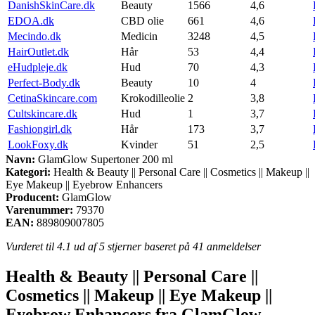
DanishSkinCare.dk
Beauty
1566
4,6
EDOA.dk
CBD olie
661
4,6
Mecindo.dk
Medicin
3248
4,5
HairOutlet.dk
Hår
53
4,4
eHudpleje.dk
Hud
70
4,3
Perfect-Body.dk
Beauty
10
4
CetinaSkincare.com
Krokodilleolie
2
3,8
Cultskincare.dk
Hud
1
3,7
Fashiongirl.dk
Hår
173
3,7
LookFoxy.dk
Kvinder
51
2,5
Navn:
GlamGlow Supertoner 200 ml
Kategori:
Health & Beauty || Personal Care || Cosmetics || Makeup ||
Eye Makeup || Eyebrow Enhancers
Producent:
GlamGlow
Varenummer:
79370
EAN:
889809007805
Vurderet til
4.1
ud af 5 stjerner baseret på
41
anmeldelser
Health & Beauty || Personal Care ||
Cosmetics || Makeup || Eye Makeup ||
Eyebrow Enhancers fra GlamGlow