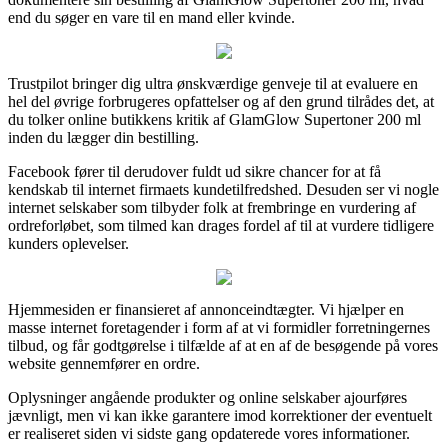
end du søger en vare til en mand eller kvinde.
Trustpilot bringer dig ultra ønskværdige genveje til at evaluere en
hel del øvrige forbrugeres opfattelser og af den grund tilrådes det, at
du tolker online butikkens kritik af GlamGlow Supertoner 200 ml
inden du lægger din bestilling.
Facebook fører til derudover fuldt ud sikre chancer for at få
kendskab til internet firmaets kundetilfredshed. Desuden ser vi nogle
internet selskaber som tilbyder folk at frembringe en vurdering af
ordreforløbet, som tilmed kan drages fordel af til at vurdere tidligere
kunders oplevelser.
Hjemmesiden er finansieret af annonceindtægter. Vi hjælper en
masse internet foretagender i form af at vi formidler forretningernes
tilbud, og får godtgørelse i tilfælde af at en af de besøgende på vores
website gennemfører en ordre.
Oplysninger angående produkter og online selskaber ajourføres
jævnligt, men vi kan ikke garantere imod korrektioner der eventuelt
er realiseret siden vi sidste gang opdaterede vores informationer.