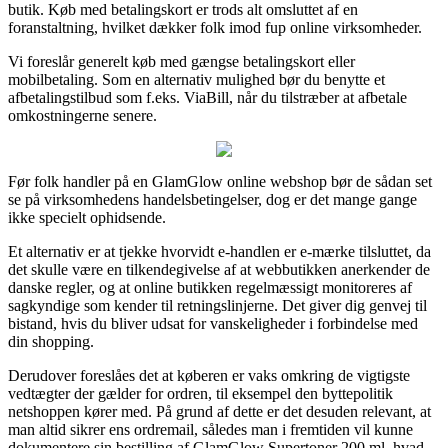
butik. Køb med betalingskort er trods alt omsluttet af en
foranstaltning, hvilket dækker folk imod fup online virksomheder.
Vi foreslår generelt køb med gængse betalingskort eller
mobilbetaling. Som en alternativ mulighed bør du benytte et
afbetalingstilbud som f.eks. ViaBill, når du tilstræber at afbetale
omkostningerne senere.
Før folk handler på en GlamGlow online webshop bør de sådan set
se på virksomhedens handelsbetingelser, dog er det mange gange
ikke specielt ophidsende.
Et alternativ er at tjekke hvorvidt e-handlen er e-mærke tilsluttet, da
det skulle være en tilkendegivelse af at webbutikken anerkender de
danske regler, og at online butikken regelmæssigt monitoreres af
sagkyndige som kender til retningslinjerne. Det giver dig genvej til
bistand, hvis du bliver udsat for vanskeligheder i forbindelse med
din shopping.
Derudover foreslåes det at køberen er vaks omkring de vigtigste
vedtægter der gælder for ordren, til eksempel den byttepolitik
netshoppen kører med. På grund af dette er det desuden relevant, at
man altid sikrer ens ordremail, således man i fremtiden vil kunne
dokumentere sin bestilling af GlamGlow Supertoner 200 ml, hvad