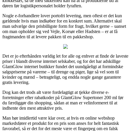
klokkeslæt, så de med sikkerhed kan nå at få produkterne ud af
døren før logistikpersonalet holder fyraften.
Nogle e-forhandlere lover portofri levering, men oftest er det kun
gældende hvis man indkøber for en konkret sum. Alternativt skal
man udvælge den prisbilligste form for fragt, hvilket gerne – uanset
om man opholder sig ved Vejle, Korsør eller Hadsten – er at få
fragtmanden til at levere pakken til en pakkeshop.
Det er jo efterhånden vældig let for alle og enhver at finde de laveste
priser i blandt diverse internet selskaber, og for det har adskillige
GlamGlow internet butikker fundet det uundgåeligt at formindske
salgspriserne på varerne – til drenge og piger, lige så vel som til
kvinder og mænd – betragteligt, og endda nogle gange garantere
gratis levering.
Dog kan det trods alt være fordelagtigt at tjekke diverse e-
forretninger efter rabatkoder på GlamGlow Supertoner 200 ml før
du færdiggør din shopping, sådan at man er velinformeret til at
indhente den mest attraktive pris.
Man bør imidlertid være klar over, at hvis en online webshop
markedsfører et produkt for en pris som anses for helt fantastisk
favorabel, så er det for det meste være et fingerpeg om en falsk