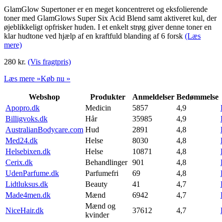
GlamGlow Supertoner er en meget koncentreret og eksfolierende
toner med GlamGlows Super Six Acid Blend samt aktiveret kul, der
øjeblikkeligt opfrisker huden. I et enkelt strøg giver denne toner en
klar hudtone ved hjælp af en kraftfuld blanding af 6 forsk
(Læs
mere)
280
kr.
(Vis fragtpris)
Læs mere »
Køb nu »
Webshop
Produkter
Anmeldelser
Bedømmelse
Apopro.dk
Medicin
5857
4,9
Billigvoks.dk
Hår
35985
4,9
AustralianBodycare.com
Hud
2891
4,8
Med24.dk
Helse
8030
4,8
Helsebixen.dk
Helse
10871
4,8
Cerix.dk
Behandlinger
901
4,8
UdenParfume.dk
Parfumefri
69
4,8
Lidtluksus.dk
Beauty
41
4,7
Made4men.dk
Mænd
6942
4,7
Mænd og
NiceHair.dk
37612
4,7
kvinder