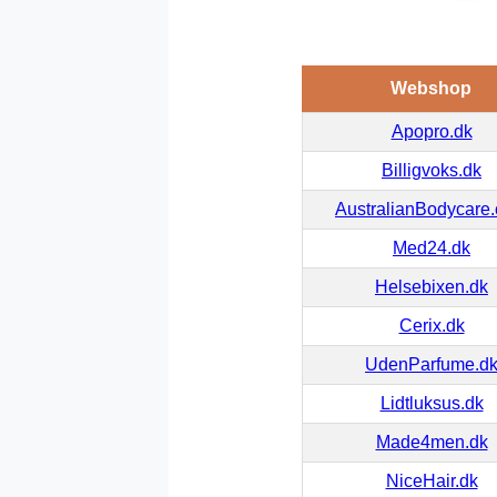
Webshop
Apopro.dk
Billigvoks.dk
AustralianBodycare
Med24.dk
Helsebixen.dk
Cerix.dk
UdenParfume.d
Lidtluksus.dk
Made4men.dk
NiceHair.dk