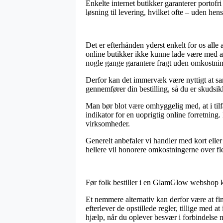
Enkelte internet butikker garanterer portofri
løsning til levering, hvilket ofte – uden hens
Det er efterhånden yderst enkelt for os alle
online butikker ikke kunne lade være med at
nogle gange garantere fragt uden omkostnin
Derfor kan det immervæk være nyttigt at 
gennemfører din bestilling, så du er skudsikke
Man bør blot være omhyggelig med, at i tilfæ
indikator for en uoprigtig online forretning.
virksomheder.
Generelt anbefaler vi handler med kort elle
hellere vil honorere omkostningerne over fle
Før folk bestiller i en GlamGlow webshop ku
Et nemmere alternativ kan derfor være at fin
efterlever de opstillede regler, tillige med at
hjælp, når du oplever besvær i forbindelse m