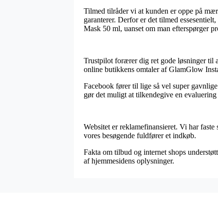
Tilmed tilråder vi at kunden er oppe på mær
garanterer. Derfor er det tilmed essesentie
Mask 50 ml, uanset om man efterspørger prod
Trustpilot forærer dig ret gode løsninger t
online butikkens omtaler af GlamGlow Ins
Facebook fører til lige så vel super gavnlige
gør det muligt at tilkendegive en evaluering
Websitet er reklamefinansieret. Vi har faste 
vores besøgende fuldfører et indkøb.
Fakta om tilbud og internet shops understøtt
af hjemmesidens oplysninger.