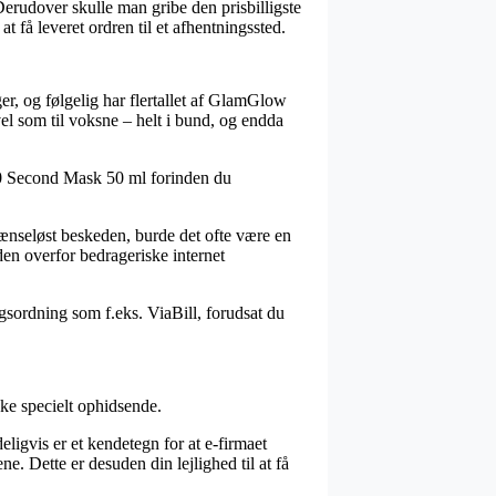
 Derudover skulle man gribe den prisbilligste
at få leveret ordren til et afhentningssted.
ger, og følgelig har flertallet af GlamGlow
el som til voksne – helt i bund, og endda
0 Second Mask 50 ml forinden du
grænseløst beskeden, burde det ofte være en
nden overfor bedrageriske internet
gsordning som f.eks. ViaBill, forudsat du
ke specielt ophidsende.
ligvis er et kendetegn for at e-firmaet
ene. Dette er desuden din lejlighed til at få