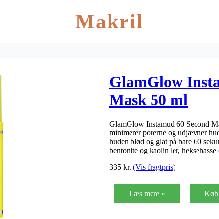
Makril
GlamGlow Inst
Mask 50 ml
GlamGlow Instamud 60 Second Mask
minimerer porerne og udjævner hud
huden blød og glat på bare 60 seku
bentonite og kaolin ler, heksehasse
335
kr.
(Vis fragtpris)
Læs mere »
Køb 