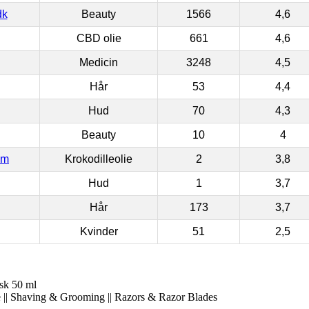
dk
Beauty
1566
4,6
CBD olie
661
4,6
Medicin
3248
4,5
Hår
53
4,4
Hud
70
4,3
Beauty
10
4
om
Krokodilleolie
2
3,8
Hud
1
3,7
Hår
173
3,7
Kvinder
51
2,5
sk 50 ml
e || Shaving & Grooming || Razors & Razor Blades