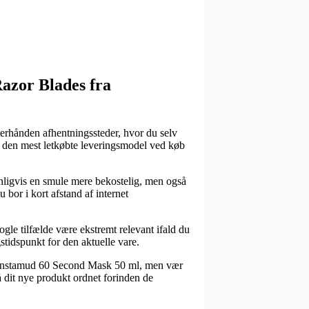
Razor Blades fra
terhånden afhentningssteder, hvor du selv
n den mest letkøbte leveringsmodel ved køb
vanligvis en smule mere bekostelig, men også
u bor i kort afstand af internet
le tilfælde være ekstremt relevant ifald du
stidspunkt for den aktuelle vare.
w Instamud 60 Second Mask 50 ml, men vær
å dit nye produkt ordnet forinden de