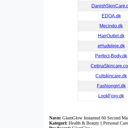
DanishSkinCare.
EDOA.dk
Mecindo.dk
HairOutlet.dk
eHudpleje.dk
Perfect-Body.dk
CetinaSkincare.c
Cultskincare.dk
Fashiongirl.dk
LookFoxy.dk
Navn:
GlamGlow Instamud 60 Second Ma
Kategori:
Health & Beauty || Personal Car