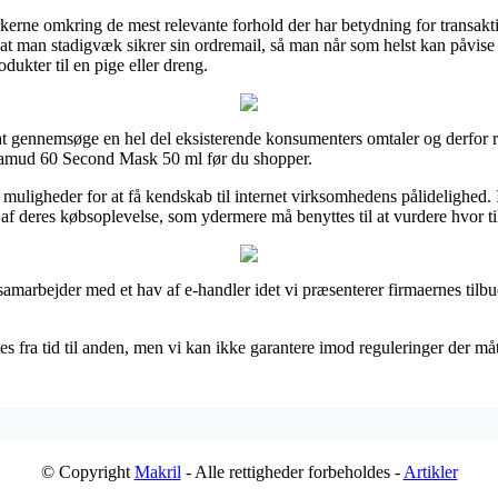
kerne omkring de mest relevante forhold der har betydning for transakti
lt, at man stadigvæk sikrer sin ordremail, så man når som helst kan på
ukter til en pige eller dreng.
il at gennemsøge en hel del eksisterende konsumenters omtaler og derfo
tamud 60 Second Mask 50 ml før du shopper.
 muligheder for at få kendskab til internet virksomhedens pålidelighed. I
 af deres købsoplevelse, som ydermere må benyttes til at vurdere hvor ti
samarbejder med et hav af e-handler idet vi præsenterer firmaernes tilbud
es fra tid til anden, men vi kan ikke garantere imod reguleringer der måt
© Copyright
Makril
- Alle rettigheder forbeholdes -
Artikler