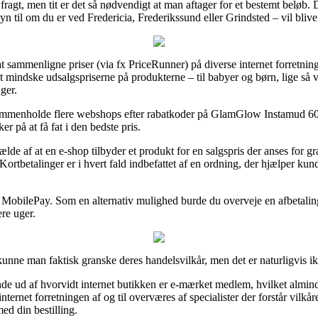
 fragt, men tit er det så nødvendigt at man aftager for et bestemt beløb.
yn til om du er ved Fredericia, Frederikssund eller Grindsted – vil blive 
 at sammenligne priser (via fx PriceRunner) på diverse internet forretnin
 mindske udsalgspriserne på produkterne – til babyer og børn, lige så v
ger.
sammenholde flere webshops efter rabatkoder på GlamGlow Instamud 6
r på at få fat i den bedste pris.
lde af at en e-shop tilbyder et produkt for en salgspris der anses for 
 Kortbetalinger er i hvert fald indbefattet af en ordning, der hjælper ku
r MobilePay. Som en alternativ mulighed burde du overveje en afbetalin
re uger.
nne man faktisk granske deres handelsvilkår, men det er naturligvis ik
de ud af hvorvidt internet butikken er e-mærket medlem, hvilket alminde
 internet forretningen af og til overværes af specialister der forstår vilkår
ed din bestilling.