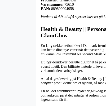
Producent:
GlamGlow
Varenummer:
75610
EAN:
889809004958
Vurderet til
4.9
ud af 5 stjerner baseret på
3
Health & Beauty || Person
GlamGlow
En lang række netbutikker i Danmark frembyd
kan hente dine nye varer når det passer di
af GlamGlow Instamud 60 Second Mask 50
Du bør derudover beslutte dig for at få pakk
yderst ligetil. Den billigste metode til lever
virksomhedens arbejdslager.
Antal dages levering på Health & Beauty || 
behøver produkterne om et øjeblik, så med de
En hel del netbutikker tilbyder dag-til-d
opmærksom på at det antager at ordren indsen
lageransatte får fri.