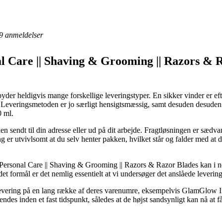
9
anmeldelser
al Care || Shaving & Grooming || Razors & 
er heldigvis mange forskellige leveringstyper. En sikker vinder er ef
g. Leveringsmetoden er jo særligt hensigtsmæssig, samt desuden desude
 ml.
en sendt til din adresse eller ud på dit arbejde. Fragtløsningen er sæd
ing er utvivlsomt at du selv henter pakken, hvilket står og falder med at d
Personal Care || Shaving & Grooming || Razors & Razor Blades kan i nog
t formål er det nemlig essentielt at vi undersøger det anslåede levering
ag levering på en lang række af deres varenumre, eksempelvis GlamGlo
des inden et fast tidspunkt, således at de højst sandsynligt kan nå at f