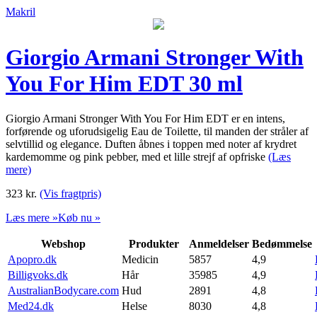
Makril
Giorgio Armani Stronger With
You For Him EDT 30 ml
Giorgio Armani Stronger With You For Him EDT er en intens,
forførende og uforudsigelig Eau de Toilette, til manden der stråler af
selvtillid og elegance. Duften åbnes i toppen med noter af krydret
kardemomme og pink pebber, med et lille strejf af opfriske
(Læs
mere)
323
kr.
(Vis fragtpris)
Læs mere »
Køb nu »
Webshop
Produkter
Anmeldelser
Bedømmelse
Apopro.dk
Medicin
5857
4,9
Billigvoks.dk
Hår
35985
4,9
AustralianBodycare.com
Hud
2891
4,8
Med24.dk
Helse
8030
4,8