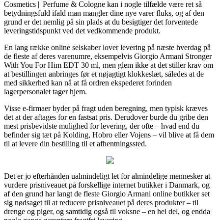
Cosmetics || Perfume & Cologne kan i nogle tilfælde være ret så
betydningsfuld ifald man mangler dine nye varer fluks, og af den
grund er det nemlig på sin plads at du besigtiger det forventede
leveringstidspunkt ved det vedkommende produkt.
En lang række online selskaber lover levering på næste hverdag på
de fleste af deres varenumre, eksempelvis Giorgio Armani Stronger
With You For Him EDT 30 ml, men glem ikke at det stiller krav om
at bestillingen anbringes før et nøjagtigt klokkeslæt, således at de
med sikkerhed kan nå at få ordren ekspederet forinden
lagerpersonalet tager hjem.
Visse e-firmaer byder på fragt uden beregning, men typisk kræves
det at der aftages for en fastsat pris. Derudover burde du gribe den
mest prisbevidste mulighed for levering, der ofte – hvad end du
befinder sig tæt på Kolding, Hobro eller Vojens – vil blive at få dem
til at levere din bestilling til et afhentningssted.
Det er jo efterhånden ualmindeligt let for almindelige mennesker at
vurdere prisniveauet på forskellige internet butikker i Danmark, og
af den grund har langt de fleste Giorgio Armani online butikker set
sig nødsaget til at reducere prisniveauet på deres produkter – til
drenge og piger, og samtidig også til voksne – en hel del, og endda