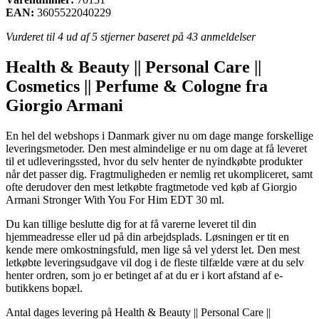
EAN:
3605522040229
Vurderet til
4
ud af 5 stjerner baseret på
43
anmeldelser
Health & Beauty || Personal Care ||
Cosmetics || Perfume & Cologne fra
Giorgio Armani
En hel del webshops i Danmark giver nu om dage mange forskellige
leveringsmetoder. Den mest almindelige er nu om dage at få leveret
til et udleveringssted, hvor du selv henter de nyindkøbte produkter
når det passer dig. Fragtmuligheden er nemlig ret ukompliceret, samt
ofte derudover den mest letkøbte fragtmetode ved køb af Giorgio
Armani Stronger With You For Him EDT 30 ml.
Du kan tillige beslutte dig for at få varerne leveret til din
hjemmeadresse eller ud på din arbejdsplads. Løsningen er tit en
kende mere omkostningsfuld, men lige så vel yderst let. Den mest
letkøbte leveringsudgave vil dog i de fleste tilfælde være at du selv
henter ordren, som jo er betinget af at du er i kort afstand af e-
butikkens bopæl.
Antal dages levering på Health & Beauty || Personal Care ||