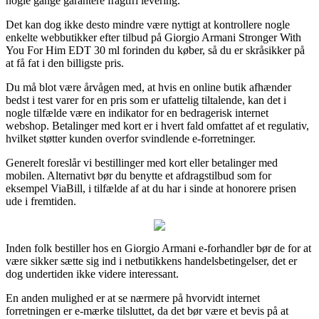
nogle gange garantere fragtfri levering.
Det kan dog ikke desto mindre være nyttigt at kontrollere nogle
enkelte webbutikker efter tilbud på Giorgio Armani Stronger With
You For Him EDT 30 ml forinden du køber, så du er skråsikker på
at få fat i den billigste pris.
Du må blot være årvågen med, at hvis en online butik afhænder
bedst i test varer for en pris som er ufattelig tiltalende, kan det i
nogle tilfælde være en indikator for en bedragerisk internet
webshop. Betalinger med kort er i hvert fald omfattet af et regulativ,
hvilket støtter kunden overfor svindlende e-forretninger.
Generelt foreslår vi bestillinger med kort eller betalinger med
mobilen. Alternativt bør du benytte et afdragstilbud som for
eksempel ViaBill, i tilfælde af at du har i sinde at honorere prisen
ude i fremtiden.
Inden folk bestiller hos en Giorgio Armani e-forhandler bør de for at
være sikker sætte sig ind i netbutikkens handelsbetingelser, det er
dog undertiden ikke videre interessant.
En anden mulighed er at se nærmere på hvorvidt internet
forretningen er e-mærke tilsluttet, da det bør være et bevis på at