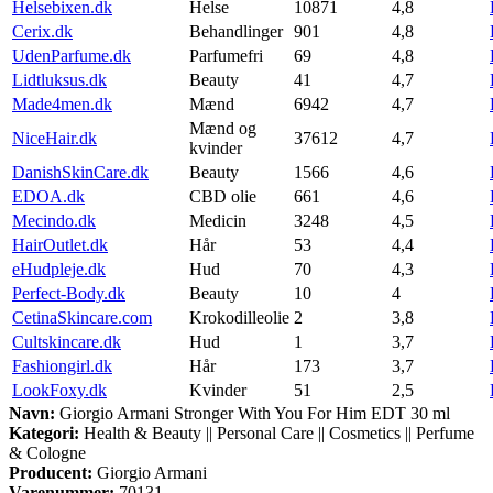
Helsebixen.dk
Helse
10871
4,8
Cerix.dk
Behandlinger
901
4,8
UdenParfume.dk
Parfumefri
69
4,8
Lidtluksus.dk
Beauty
41
4,7
Made4men.dk
Mænd
6942
4,7
Mænd og
NiceHair.dk
37612
4,7
kvinder
DanishSkinCare.dk
Beauty
1566
4,6
EDOA.dk
CBD olie
661
4,6
Mecindo.dk
Medicin
3248
4,5
HairOutlet.dk
Hår
53
4,4
eHudpleje.dk
Hud
70
4,3
Perfect-Body.dk
Beauty
10
4
CetinaSkincare.com
Krokodilleolie
2
3,8
Cultskincare.dk
Hud
1
3,7
Fashiongirl.dk
Hår
173
3,7
LookFoxy.dk
Kvinder
51
2,5
Navn:
Giorgio Armani Stronger With You For Him EDT 30 ml
Kategori:
Health & Beauty || Personal Care || Cosmetics || Perfume
& Cologne
Producent:
Giorgio Armani
Varenummer:
70131