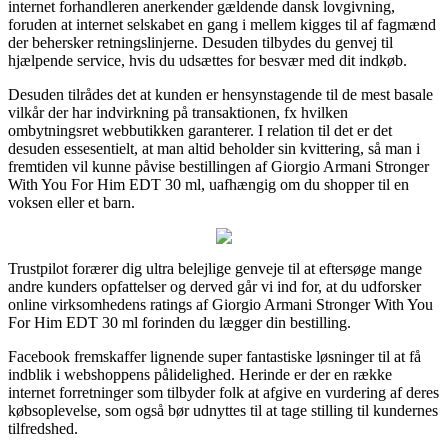
internet forhandleren anerkender gældende dansk lovgivning,
foruden at internet selskabet en gang i mellem kigges til af fagmænd
der behersker retningslinjerne. Desuden tilbydes du genvej til
hjælpende service, hvis du udsættes for besvær med dit indkøb.
Desuden tilrådes det at kunden er hensynstagende til de mest basale
vilkår der har indvirkning på transaktionen, fx hvilken
ombytningsret webbutikken garanterer. I relation til det er det
desuden essesentielt, at man altid beholder sin kvittering, så man i
fremtiden vil kunne påvise bestillingen af Giorgio Armani Stronger
With You For Him EDT 30 ml, uafhængig om du shopper til en
voksen eller et barn.
Trustpilot forærer dig ultra belejlige genveje til at eftersøge mange
andre kunders opfattelser og derved går vi ind for, at du udforsker
online virksomhedens ratings af Giorgio Armani Stronger With You
For Him EDT 30 ml forinden du lægger din bestilling.
Facebook fremskaffer lignende super fantastiske løsninger til at få
indblik i webshoppens pålidelighed. Herinde er der en række
internet forretninger som tilbyder folk at afgive en vurdering af deres
købsoplevelse, som også bør udnyttes til at tage stilling til kundernes
tilfredshed.