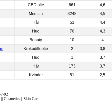
CBD olie
661
4,6
Medicin
3248
4,5
Hår
53
4,4
Hud
70
4,3
Beauty
10
4
om
Krokodilleolie
2
3,8
Hud
1
3,7
Hår
173
3,7
Kvinder
51
2,5
-7-92
|| Cosmetics || Skin Care