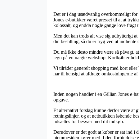
Det er i dag usædvanlig overkommeligt for al
Jones e-butikker været presset til at at try
kolossalt, og endda nogle gange love fragt 
Men det kan trods alt vise sig udbytterigt 
din bestilling, så du er tryg ved at indhente d
Du må ikke desto mindre være så påvagt, at i
tegn på en uægte webshop. Kortkøb er heldigv
Vi tilråder generelt shopping med kort elle
har til hensigt at afdrage omkostningerne af
Inden nogen handler i en Gillian Jones e-ha
opgave.
Et alternativt forslag kunne derfor være at
retningslinjer, og at netbutikken løbende b
udsættes for besvær med dit indkøb.
Derudover er det godt at køber er sat ind i 
hjemmesiden kører med. I den forbindelse er 