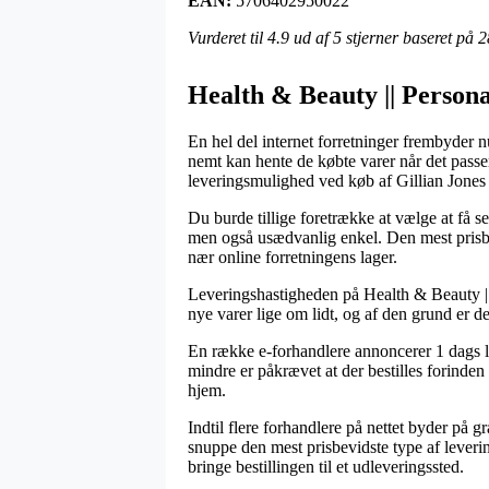
EAN:
5706402950022
Vurderet til
4.9
ud af 5 stjerner baseret på
2
Health & Beauty || Personal
En hel del internet forretninger frembyder n
nemt kan hente de købte varer når det passer
leveringsmulighed ved køb af Gillian Jones
Du burde tillige foretrække at vælge at få s
men også usædvanlig enkel. Den mest prisbev
nær online forretningens lager.
Leveringshastigheden på Health & Beauty || P
nye varer lige om lidt, og af den grund er d
En række e-forhandlere annoncerer 1 dags l
mindre er påkrævet at der bestilles forinden
hjem.
Indtil flere forhandlere på nettet byder på 
snuppe den mest prisbevidste type af leveri
bringe bestillingen til et udleveringssted.