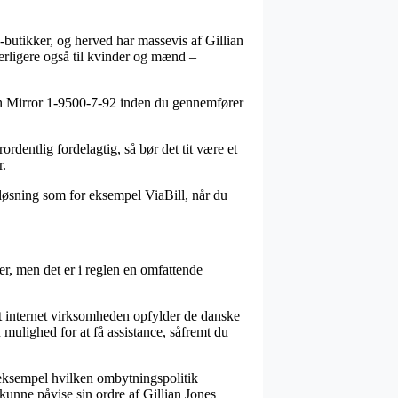
-butikker, og herved har massevis af Gillian
derligere også til kvinder og mænd –
tion Mirror 1-9500-7-92 inden du gennemfører
rdentlig fordelagtig, så bør det tit være et
r.
sløsning som for eksempel ViaBill, når du
r, men det er i reglen en omfattende
at internet virksomheden opfylder de danske
mulighed for at få assistance, såfremt du
il eksempel hvilken ombytningspolitik
 kunne påvise sin ordre af Gillian Jones