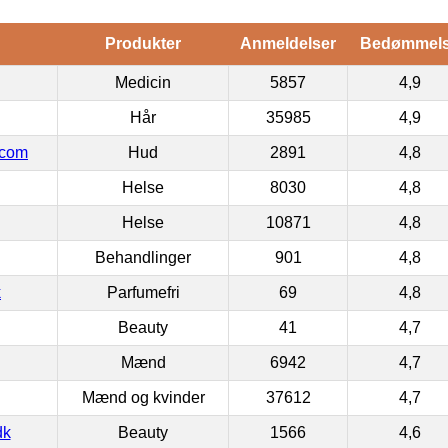
Produkter
Anmeldelser
Bedømmel
Medicin
5857
4,9
Hår
35985
4,9
.com
Hud
2891
4,8
Helse
8030
4,8
Helse
10871
4,8
Behandlinger
901
4,8
k
Parfumefri
69
4,8
Beauty
41
4,7
Mænd
6942
4,7
Mænd og kvinder
37612
4,7
dk
Beauty
1566
4,6