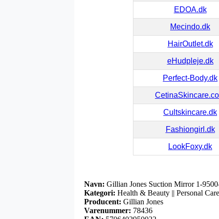
EDOA.dk
Mecindo.dk
HairOutlet.dk
eHudpleje.dk
Perfect-Body.dk
CetinaSkincare.c
Cultskincare.dk
Fashiongirl.dk
LookFoxy.dk
Navn:
Gillian Jones Suction Mirror 1-9500
Kategori:
Health & Beauty || Personal Care 
Producent:
Gillian Jones
Varenummer:
78436