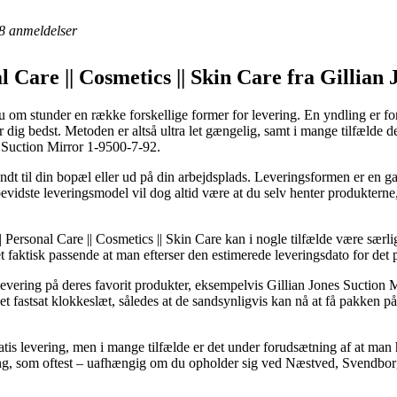
8
anmeldelser
 Care || Cosmetics || Skin Care fra Gillian 
u om stunder en række forskellige former for levering. En yndling er fo
 dig bedst. Metoden er altså ultra let gængelig, samt i mange tilfælde 
 Suction Mirror 1-9500-7-92.
endt til din bopæl eller ud på din arbejdsplads. Leveringsformen er en ga
idste leveringsmodel vil dog altid være at du selv henter produkterne, 
ersonal Care || Cosmetics || Skin Care kan i nogle tilfælde være særligt
et faktisk passende at man efterser den estimerede leveringsdato for de
evering på deres favorit produkter, eksempelvis Gillian Jones Suction
 et fastsat klokkeslæt, således at de sandsynligvis kan nå at få pakken p
gratis levering, men i mange tilfælde er det under forudsætning af at man
ng, som oftest – uafhængig om du opholder sig ved Næstved, Svendborg el