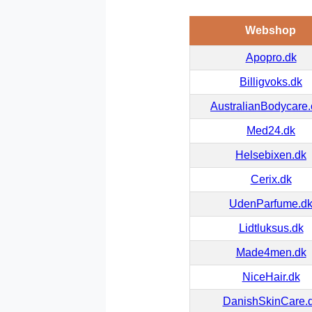
Webshop
Apopro.dk
Billigvoks.dk
AustralianBodycare
Med24.dk
Helsebixen.dk
Cerix.dk
UdenParfume.d
Lidtluksus.dk
Made4men.dk
NiceHair.dk
DanishSkinCare.