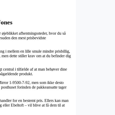
Jones
r øjeblikket afhentningssteder, hvor du så
desuden den mest prisbevidste
ng i mellem en lille smule mindre prisbillig,
men dette stiller krav om at du befinder dig
 central i tilfælde af at man behøver dine
t pågældende produkt.
 Mirror 1-9500-7-92, men som ikke desto
å posthuset forinden de pakkeansatte tager
 handler for en bestemt pris. Ellers kan man
ler Ebeltoft – vil blive at få dem til at