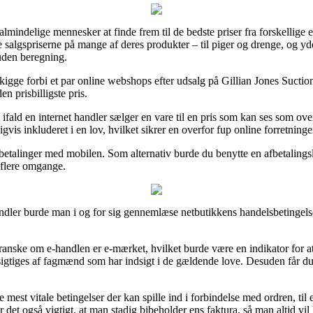
mindelige mennesker at finde frem til de bedste priser fra forskellige e
kke salgspriserne på mange af deres produkter – til piger og drenge, og y
uden beregning.
at kigge forbi et par online webshops efter udsalg på Gillian Jones Suc
en prisbilligste pris.
fald en internet handler sælger en vare til en pris som kan ses som overo
is inkluderet i en lov, hvilket sikrer en overfor fup online forretninge
r betalinger med mobilen. Som alternativ burde du benytte en afbetaling
 flere omgange.
ndler burde man i og for sig gennemlæse netbutikkens handelsbetingelse
 granske om e-handlen er e-mærket, hvilket burde være en indikator for 
esigtiges af fagmænd som har indsigt i de gældende love. Desuden får du 
de mest vitale betingelser der kan spille ind i forbindelse med ordren, t
det også vigtigt, at man stadig bibeholder ens faktura, så man altid vil