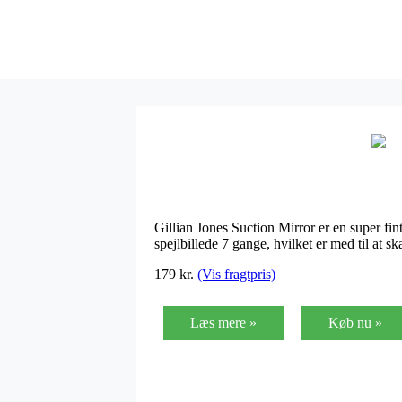
Gillian Jones Suction Mirror er en super fint
spejlbillede 7 gange, hvilket er med til at 
179
kr.
(Vis fragtpris)
Læs mere »
Køb nu »