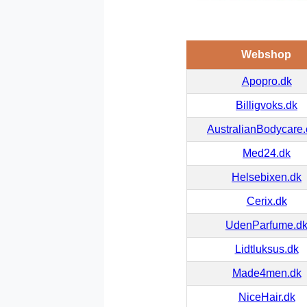
Webshop
Apopro.dk
Billigvoks.dk
AustralianBodycare
Med24.dk
Helsebixen.dk
Cerix.dk
UdenParfume.d
Lidtluksus.dk
Made4men.dk
NiceHair.dk