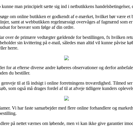
p kunne man principielt sætte sig ind i netbutikkens handelsbetingelser, 
ge om online butikken er godkendt af e-mærket, hvilket bør være et bi
injer, samt at webbutikken regelmæssigt overvåges af fagmænd som er in
r udsat for besvær som følge af din ordre.
klar over de primære vedtægter gældende for bestillingen, fx hvilken ret
bibeholder sin kvittering på e-mail, således man altid vil kunne påvise k
ler herre.
er for at efterse diverse andre køberes observationer og derfor anbefales
den du bestiller.
genveje til at få indsigt i online forretningens troværdighed. Tilmed s
b, som også må drages fordel af til at afveje tidligere kunders oplevels
eklamer. Vi har faste samarbejder med flere online forhandlere og markeds
stilling.
ere på nettet værnes om løbende, men vi kan ikke give garantier imod ju