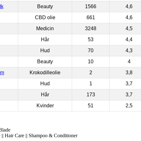
dk
Beauty
1566
4,6
CBD olie
661
4,6
Medicin
3248
4,5
Hår
53
4,4
Hud
70
4,3
Beauty
10
4
om
Krokodilleolie
2
3,8
Hud
1
3,7
Hår
173
3,7
Kvinder
51
2,5
Blade
 || Hair Care || Shampoo & Conditioner