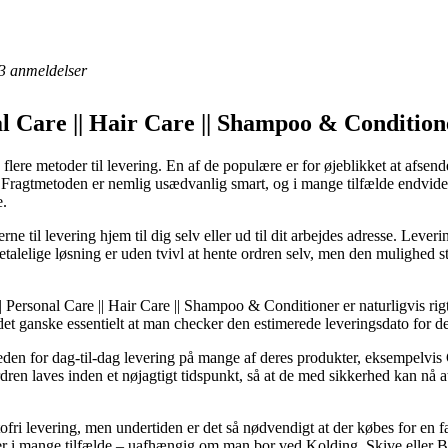
3
anmeldelser
l Care || Hair Care || Shampoo & Conditione
flere metoder til levering. En af de populære er for øjeblikket at afsen
g. Fragtmetoden er nemlig usædvanlig smart, og i mange tilfælde endvid
e.
rne til levering hjem til dig selv eller ud til dit arbejdes adresse. Lever
etalelige løsning er uden tvivl at hente ordren selv, men den mulighed 
Personal Care || Hair Care || Shampoo & Conditioner er naturligvis rig
det ganske essentielt at man checker den estimerede leveringsdato for de
eden for dag-til-dag levering på mange af deres produkter, eksempelvis
n laves inden et nøjagtigt tidspunkt, så at de med sikkerhed kan nå at f
ofri levering, men undertiden er det så nødvendigt at der købes for en 
r i mange tilfælde – uafhængig om man bor ved Kolding, Skive eller Bjer