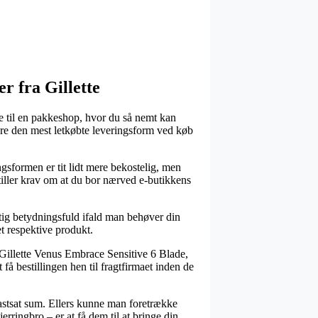
r fra Gillette
de til en pakkeshop, hvor du så nemt kan
ere den mest letkøbte leveringsform ved køb
ingsformen er tit lidt mere bekostelig, men
stiller krav om at du bor nærved e-butikkens
tig betydningsfuld ifald man behøver din
t respektive produkt.
 Gillette Venus Embrace Sensitive 6 Blade,
å bestillingen hen til fragtfirmaet inden de
fastsat sum. Ellers kunne man foretrække
ringbro – er at få dem til at bringe din