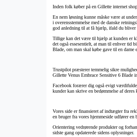
Inden folk køber på en Gillette internet sho
En nem løsning kunne måske være at undersø
i overensstemmelse med de danske retningsl
god anledning til at få hjælp, ifald du blive
Tillige kan det være til hjælp at kunden er 
det også essesentielt, at man til enhver tid 
Blade, om man skal købe gave til en dame el
Trustpilot præsterer temmelig sikre mulighed
Gillette Venus Embrace Sensitive 6 Blade in
Facebook forærer dig også evigt værdifulde 
kunder kan skrive en bedømmelse af deres kø
Vores side er finansieret af indtægter fra r
en bruger fra vores hjemmeside udfører en be
Orientering vedrørende produkter og forhandl
sidste gang opdaterede sidens oplysninger.