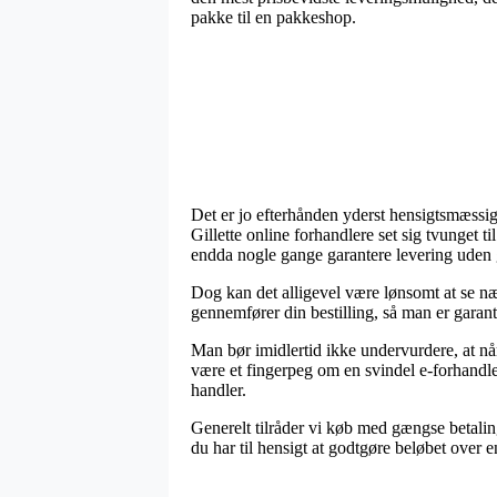
pakke til en pakkeshop.
Det er jo efterhånden yderst hensigtsmæssigt
Gillette online forhandlere set sig tvunget 
endda nogle gange garantere levering uden 
Dog kan det alligevel være lønsomt at se næ
gennemfører din bestilling, så man er garante
Man bør imidlertid ikke undervurdere, at når
være et fingerpeg om en svindel e-forhandle
handler.
Generelt tilråder vi køb med gængse betalin
du har til hensigt at godtgøre beløbet over 