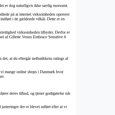
det er dog naturligvis ikke særlig morsomt.
llede på at internet virksomheden opererer
dført i de gældende vilkår. Dette er en
urrettighed virksomheden tilbyder. Derfor er
øbet af Gillette Venus Embrace Sensitive 6
 det, at du eftergår netbutikkens ratings af
er vi mange online shops i Danmark hvor
er.
fører deres tilbud, og tjener godtgørelse når
steringer der er blevet udført efter at vi