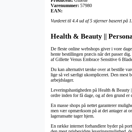
Producent:
Gillette
Varenummer:
57980
EAN:
Vurderet til
4.4
ud af 5 stjerner baseret på
1
Health & Beauty || Persona
De fleste online webshops giver i vore dage 
hente bestillingen præcis når det passer di
af Gillette Venus Embrace Sensitive 6 Blad
Du kan alternativt tænke over at bestille vare
lige så vel særligt ukompliceret. Den mest b
arbejdslager.
Leveringshastigheden på Health & Beauty || 
ordre inden for få dage, og af den grund er 
En masse shops på nettet garanterer muligh
men vær opmærksom på at det antager at ordre
lageransatte tager hjem.
En række internet forhandlere byder på port
den mest prisbevidste leveringsmulighed, de