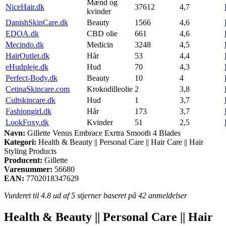
Mænd og
NiceHair.dk
37612
4,7
kvinder
DanishSkinCare.dk
Beauty
1566
4,6
EDOA.dk
CBD olie
661
4,6
Mecindo.dk
Medicin
3248
4,5
HairOutlet.dk
Hår
53
4,4
eHudpleje.dk
Hud
70
4,3
Perfect-Body.dk
Beauty
10
4
CetinaSkincare.com
Krokodilleolie
2
3,8
Cultskincare.dk
Hud
1
3,7
Fashiongirl.dk
Hår
173
3,7
LookFoxy.dk
Kvinder
51
2,5
Navn:
Gillette Venus Embrace Exrtra Smooth 4 Blades
Kategori:
Health & Beauty || Personal Care || Hair Care || Hair
Styling Products
Producent:
Gillette
Varenummer:
56680
EAN:
7702018347629
Vurderet til
4.8
ud af 5 stjerner baseret på
42
anmeldelser
Health & Beauty || Personal Care || Hair