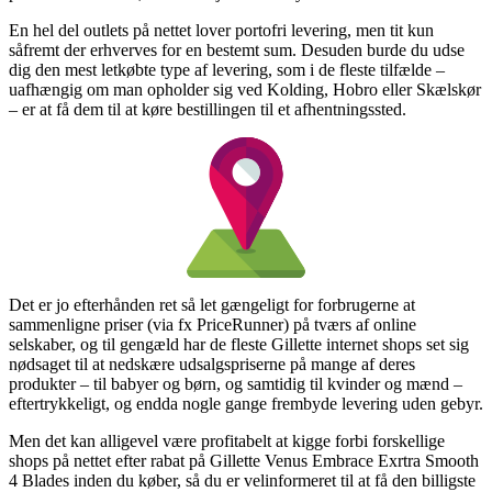
En hel del outlets på nettet lover portofri levering, men tit kun
såfremt der erhverves for en bestemt sum. Desuden burde du udse
dig den mest letkøbte type af levering, som i de fleste tilfælde –
uafhængig om man opholder sig ved Kolding, Hobro eller Skælskør
– er at få dem til at køre bestillingen til et afhentningssted.
Det er jo efterhånden ret så let gængeligt for forbrugerne at
sammenligne priser (via fx PriceRunner) på tværs af online
selskaber, og til gengæld har de fleste Gillette internet shops set sig
nødsaget til at nedskære udsalgspriserne på mange af deres
produkter – til babyer og børn, og samtidig til kvinder og mænd –
eftertrykkeligt, og endda nogle gange frembyde levering uden gebyr.
Men det kan alligevel være profitabelt at kigge forbi forskellige
shops på nettet efter rabat på Gillette Venus Embrace Exrtra Smooth
4 Blades inden du køber, så du er velinformeret til at få den billigste