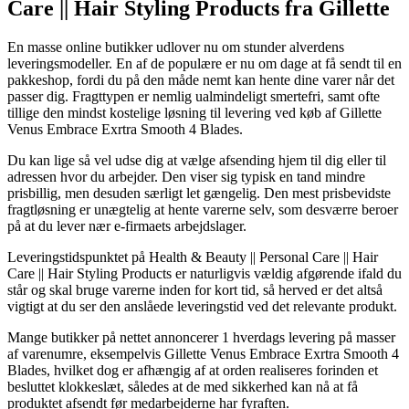
Care || Hair Styling Products fra Gillette
En masse online butikker udlover nu om stunder alverdens
leveringsmodeller. En af de populære er nu om dage at få sendt til en
pakkeshop, fordi du på den måde nemt kan hente dine varer når det
passer dig. Fragttypen er nemlig ualmindeligt smertefri, samt ofte
tillige den mindst kostelige løsning til levering ved køb af Gillette
Venus Embrace Exrtra Smooth 4 Blades.
Du kan lige så vel udse dig at vælge afsending hjem til dig eller til
adressen hvor du arbejder. Den viser sig typisk en tand mindre
prisbillig, men desuden særligt let gængelig. Den mest prisbevidste
fragtløsning er unægtelig at hente varerne selv, som desværre beroer
på at du lever nær e-firmaets arbejdslager.
Leveringstidspunktet på Health & Beauty || Personal Care || Hair
Care || Hair Styling Products er naturligvis vældig afgørende ifald du
står og skal bruge varerne inden for kort tid, så herved er det altså
vigtigt at du ser den anslåede leveringstid ved det relevante produkt.
Mange butikker på nettet annoncerer 1 hverdags levering på masser
af varenumre, eksempelvis Gillette Venus Embrace Exrtra Smooth 4
Blades, hvilket dog er afhængig af at orden realiseres forinden et
besluttet klokkeslæt, således at de med sikkerhed kan nå at få
produktet afsendt før medarbejderne har fyraften.