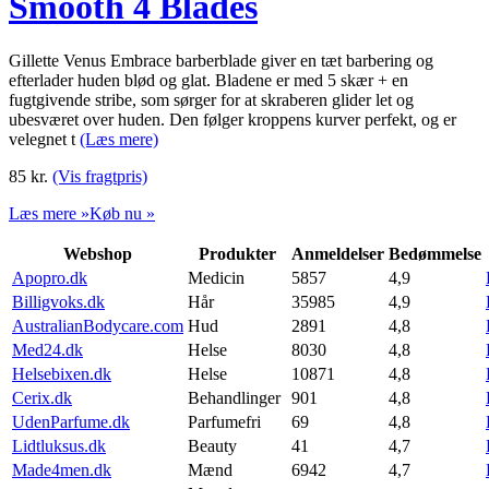
Smooth 4 Blades
Gillette Venus Embrace barberblade giver en tæt barbering og
efterlader huden blød og glat. Bladene er med 5 skær + en
fugtgivende stribe, som sørger for at skraberen glider let og
ubesværet over huden. Den følger kroppens kurver perfekt, og er
velegnet t
(Læs mere)
85
kr.
(Vis fragtpris)
Læs mere »
Køb nu »
Webshop
Produkter
Anmeldelser
Bedømmelse
Apopro.dk
Medicin
5857
4,9
Billigvoks.dk
Hår
35985
4,9
AustralianBodycare.com
Hud
2891
4,8
Med24.dk
Helse
8030
4,8
Helsebixen.dk
Helse
10871
4,8
Cerix.dk
Behandlinger
901
4,8
UdenParfume.dk
Parfumefri
69
4,8
Lidtluksus.dk
Beauty
41
4,7
Made4men.dk
Mænd
6942
4,7