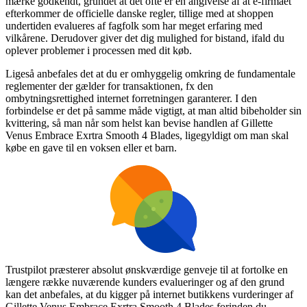
mærke godkendt, grundet at det ofte er en angivelse af at e-firmaet
efterkommer de officielle danske regler, tillige med at shoppen
undertiden evalueres af fagfolk som har meget erfaring med
vilkårene. Derudover giver det dig mulighed for bistand, ifald du
oplever problemer i processen med dit køb.
Ligeså anbefales det at du er omhyggelig omkring de fundamentale
reglementer der gælder for transaktionen, fx den
ombytningsrettighed internet forretningen garanterer. I den
forbindelse er det på samme måde vigtigt, at man altid bibeholder sin
kvittering, så man når som helst kan bevise handlen af Gillette
Venus Embrace Exrtra Smooth 4 Blades, ligegyldigt om man skal
købe en gave til en voksen eller et barn.
Trustpilot præsterer absolut ønskværdige genveje til at fortolke en
længere række nuværende kunders evalueringer og af den grund
kan det anbefales, at du kigger på internet butikkens vurderinger af
Gillette Venus Embrace Exrtra Smooth 4 Blades forinden du