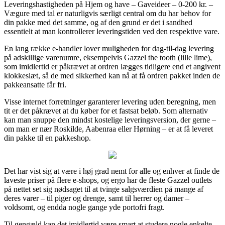
Leveringshastigheden på Hjem og have – Gaveideer – 0-200 kr. –
Vægure med tal er naturligvis særligt central om du har behov for
din pakke med det samme, og af den grund er det i sandhed
essentielt at man kontrollerer leveringstiden ved den respektive vare.
En lang række e-handler lover muligheden for dag-til-dag levering
på adskillige varenumre, eksempelvis Gazzel the tooth (lille lime),
som imidlertid er påkrævet at ordren lægges tidligere end et angivent
klokkeslæt, så de med sikkerhed kan nå at få ordren pakket inden de
pakkeansatte får fri.
Visse internet forretninger garanterer levering uden beregning, men
tit er det påkrævet at du køber for et fastsat beløb. Som alternativ
kan man snuppe den mindst kostelige leveringsversion, der gerne –
om man er nær Roskilde, Aabenraa eller Hørning – er at få leveret
din pakke til en pakkeshop.
Det har vist sig at være i høj grad nemt for alle og enhver at finde de
laveste priser på flere e-shops, og ergo har de fleste Gazzel outlets
på nettet set sig nødsaget til at tvinge salgsværdien på mange af
deres varer – til piger og drenge, samt til herrer og damer –
voldsomt, og endda nogle gange yde portofri fragt.
Til gengæld kan det imidlertid være smart at studere nogle enkelte