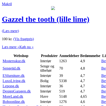
Makril
Gazzel the tooth (lille lime)
(Læs mere)
100
kr.
(Vis fragtpris)
Læs mere »
Køb nu »
Webshop
Produkter
Anmeldelser
Bedømmelse
Li
Mostersskur.dk
Interiør
1263
4,9
Be
Senge og
Sengetid.dk
70
4,8
Be
tilbehør
ESfurniture.dk
Interiør
39
4,7
Be
LuxoLiving.dk
Bolig
5338
4,7
Be
Lepong.dk
Interiør
36
4,7
Be
DesignGaragen.dk
Interiør
519
4,7
Be
MoreLand.dk
Have
5148
4,65
Be
Boboonline.dk
Interiør
1276
4,6
Be