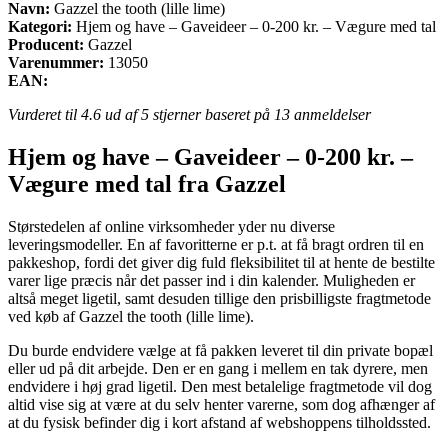
Navn:
Gazzel the tooth (lille lime)
Kategori:
Hjem og have – Gaveideer – 0-200 kr. – Vægure med tal
Producent:
Gazzel
Varenummer:
13050
EAN:
Vurderet til
4.6
ud af 5 stjerner baseret på
13
anmeldelser
Hjem og have – Gaveideer – 0-200 kr. –
Vægure med tal fra Gazzel
Størstedelen af online virksomheder yder nu diverse
leveringsmodeller. En af favoritterne er p.t. at få bragt ordren til en
pakkeshop, fordi det giver dig fuld fleksibilitet til at hente de bestilte
varer lige præcis når det passer ind i din kalender. Muligheden er
altså meget ligetil, samt desuden tillige den prisbilligste fragtmetode
ved køb af Gazzel the tooth (lille lime).
Du burde endvidere vælge at få pakken leveret til din private bopæl
eller ud på dit arbejde. Den er en gang i mellem en tak dyrere, men
endvidere i høj grad ligetil. Den mest betalelige fragtmetode vil dog
altid vise sig at være at du selv henter varerne, som dog afhænger af
at du fysisk befinder dig i kort afstand af webshoppens tilholdssted.