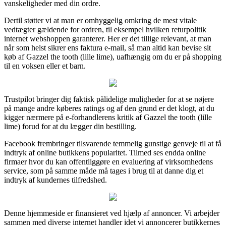
vanskeligheder med din ordre.
Dertil støtter vi at man er omhyggelig omkring de mest vitale
vedtægter gældende for ordren, til eksempel hvilken returpolitik
internet webshoppen garanterer. Her er det tillige relevant, at man
når som helst sikrer ens faktura e-mail, så man altid kan bevise sit
køb af Gazzel the tooth (lille lime), uafhængig om du er på shopping
til en voksen eller et barn.
Trustpilot bringer dig faktisk pålidelige muligheder for at se nøjere
på mange andre køberes ratings og af den grund er det klogt, at du
kigger nærmere på e-forhandlerens kritik af Gazzel the tooth (lille
lime) forud for at du lægger din bestilling.
Facebook frembringer tilsvarende temmelig gunstige genveje til at få
indtryk af online butikkens popularitet. Tilmed ses endda online
firmaer hvor du kan offentliggøre en evaluering af virksomhedens
service, som på samme måde må tages i brug til at danne dig et
indtryk af kundernes tilfredshed.
Denne hjemmeside er finansieret ved hjælp af annoncer. Vi arbejder
sammen med diverse internet handler idet vi annoncerer butikkernes