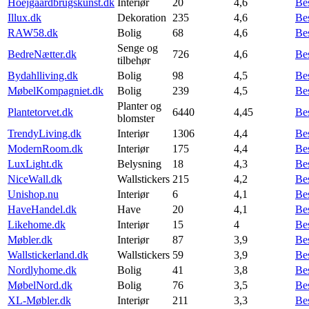
Hoejgaardbrugskunst.dk
Interiør
20
4,6
Be
Illux.dk
Dekoration
235
4,6
Be
RAW58.dk
Bolig
68
4,6
Be
Senge og
BedreNætter.dk
726
4,6
Be
tilbehør
Bydahlliving.dk
Bolig
98
4,5
Be
MøbelKompagniet.dk
Bolig
239
4,5
Be
Planter og
Plantetorvet.dk
6440
4,45
Be
blomster
TrendyLiving.dk
Interiør
1306
4,4
Be
ModernRoom.dk
Interiør
175
4,4
Be
LuxLight.dk
Belysning
18
4,3
Be
NiceWall.dk
Wallstickers
215
4,2
Be
Unishop.nu
Interiør
6
4,1
Be
HaveHandel.dk
Have
20
4,1
Be
Likehome.dk
Interiør
15
4
Be
Møbler.dk
Interiør
87
3,9
Be
Wallstickerland.dk
Wallstickers
59
3,9
Be
Nordlyhome.dk
Bolig
41
3,8
Be
MøbelNord.dk
Bolig
76
3,5
Be
XL-Møbler.dk
Interiør
211
3,3
Be