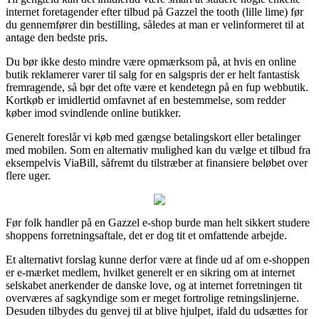
internet foretagender efter tilbud på Gazzel the tooth (lille lime) før
du gennemfører din bestilling, således at man er velinformeret til at
antage den bedste pris.
Du bør ikke desto mindre være opmærksom på, at hvis en online
butik reklamerer varer til salg for en salgspris der er helt fantastisk
fremragende, så bør det ofte være et kendetegn på en fup webbutik.
Kortkøb er imidlertid omfavnet af en bestemmelse, som redder
køber imod svindlende online butikker.
Generelt foreslår vi køb med gængse betalingskort eller betalinger
med mobilen. Som en alternativ mulighed kan du vælge et tilbud fra
eksempelvis ViaBill, såfremt du tilstræber at finansiere beløbet over
flere uger.
Før folk handler på en Gazzel e-shop burde man helt sikkert studere
shoppens forretningsaftale, det er dog tit et omfattende arbejde.
Et alternativt forslag kunne derfor være at finde ud af om e-shoppen
er e-mærket medlem, hvilket generelt er en sikring om at internet
selskabet anerkender de danske love, og at internet forretningen tit
overværes af sagkyndige som er meget fortrolige retningslinjerne.
Desuden tilbydes du genvej til at blive hjulpet, ifald du udsættes for