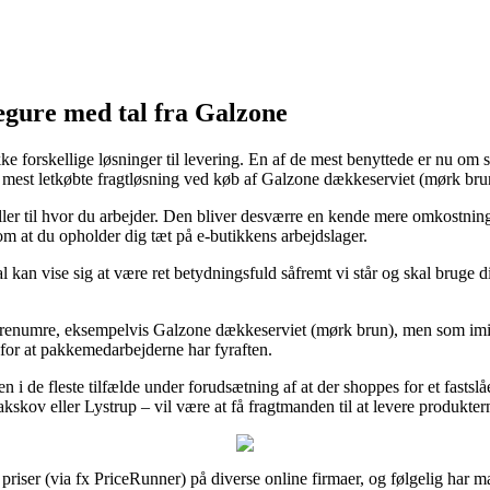
ægure med tal fra Galzone
e forskellige løsninger til levering. En af de mest benyttede er nu om s
en mest letkøbte fragtløsning ved køb af Galzone dækkeserviet (mørk bru
se eller til hvor du arbejder. Den bliver desværre en kende mere omkostn
om at du opholder dig tæt på e-butikkens arbejdslager.
an vise sig at være ret betydningsfuld såfremt vi står og skal bruge di
renumre, eksempelvis Galzone dækkeserviet (mørk brun), men som imidle
d for at pakkemedarbejderne har fyraften.
 i de fleste tilfælde under forudsætning af at der shoppes for et fastsl
skov eller Lystrup – vil være at få fragtmanden til at levere produkter
iser (via fx PriceRunner) på diverse online firmaer, og følgelig har ma