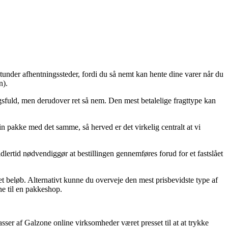
tunder afhentningssteder, fordi du så nemt kan hente dine varer når du
n).
ingsfuld, men derudover ret så nem. Den mest betalelige fragttype kan
n pakke med det samme, så herved er det virkelig centralt at vi
rtid nødvendiggør at bestillingen gennemføres forud for et fastslået
ået beløb. Alternativt kunne du overveje den mest prisbevidste type af
ne til en pakkeshop.
sser af Galzone online virksomheder været presset til at at trykke