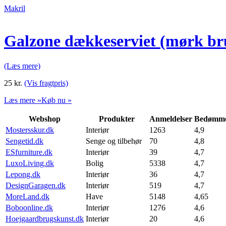
Makril
Galzone dækkeserviet (mørk br
(Læs mere)
25
kr.
(Vis fragtpris)
Læs mere »
Køb nu »
Webshop
Produkter
Anmeldelser
Bedømme
Mostersskur.dk
Interiør
1263
4,9
Sengetid.dk
Senge og tilbehør
70
4,8
ESfurniture.dk
Interiør
39
4,7
LuxoLiving.dk
Bolig
5338
4,7
Lepong.dk
Interiør
36
4,7
DesignGaragen.dk
Interiør
519
4,7
MoreLand.dk
Have
5148
4,65
Boboonline.dk
Interiør
1276
4,6
Hoejgaardbrugskunst.dk
Interiør
20
4,6