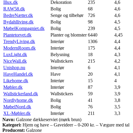
Illux.dk
Dekoration
235
4,6
RAW58.dk
Bolig
68
4,6
BedreNætter.dk
Senge og tilbehør
726
4,6
Bydahlliving.dk
Bolig
98
4,5
MøbelKompagniet.dk
Bolig
239
4,5
Plantetorvet.dk
Planter og blomster
6440
4,45
TrendyLiving.dk
Interiør
1306
4,4
ModernRoom.dk
Interiør
175
4,4
LuxLight.dk
Belysning
18
4,3
NiceWall.dk
Wallstickers
215
4,2
Unishop.nu
Interiør
6
4,1
HaveHandel.dk
Have
20
4,1
Likehome.dk
Interiør
15
4
Møbler.dk
Interiør
87
3,9
Wallstickerland.dk
Wallstickers
59
3,9
Nordlyhome.dk
Bolig
41
3,8
MøbelNord.dk
Bolig
76
3,5
XL-Møbler.dk
Interiør
211
3,3
Navn:
Galzone dækkeserviet (mørk brun)
Kategori:
Hjem og have – Gaveideer – 0-200 kr. – Vægure med tal
Producent:
Galzone