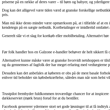
priserne på en række af deres varer – til børn og babyer, og yderliger
Dog kan det alligevel være tiden værd at granske forskellige netbutikke
pris.
Man må ikke desto mindre være opmærksom på, at i tilfælde af at en int
kendetegn på en uægte netbutik. Kortbetalinger er imidlertid omfatte
Generelt slår vi et slag for kortkøb eller mobilbetaling. Alternativt b
Før folk handler hos en Galzone e-handler behøver de helt sikkert få 
Alternativet kunne måske være at granske hvorvidt netshoppen er tilsl
og da gennemses af fagfolk der har meget erfaring med vedtægterne på
Desuden kan det anbefales at køberen er obs på de mest basale forhold 
enhver tid beholder sin købsbekræftelse, således man når som helst vi
Trustpilot frembyder fuldkommen troværdige chancer for at inspicere
dækkeserviet (mørk brun) forud for at du bestiller.
Facebook genererer ydermere stort set gode løsninger til at få indtr