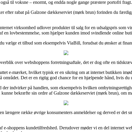
e også til voksne – enormt, og endda nogle gange præstere portofri fragt.
r efter rabat på Galzone dækkeserviet (mørk brun) forinden du færdiggør 
ernet virksomhed udlover produkter til salg for en udsalgspris som virk
t af en lovbestemmelse, som hjælper kunden imod svindlende online buti
ør du vælge et tilbud som eksempelvis ViaBill, forudsat du ønsker at fina
overblik over webshoppens forretningsaftale, det er dog ofte en tidskr
uttet e-mærket, hvilket typisk er en sikring om at internet butikken im
 området. Det er en rigtig god chance for en hjælpende hånd, hvis du u
der indvirker på handlen, som eksempelvis hvilken ombytningsrettighed i
l kunne bekræfte sin ordre af Galzone dækkeserviet (mørk brun), om man
 en længere række øvrige konsumenters anmeldelser og derved er det sm
yk af e-shoppens kundetilfredshed. Derudover møder vi en del internet 