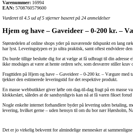
Varenummer:
16994
EAN:
5708760579600
Vurderet til
4.5
ud af 5 stjerner baseret på
24
anmeldelser
Hjem og have – Gaveideer – 0-200 kr. – V
Størstedelen af online shops yder på nuværende tidspunkt en lang rækk
har lyst. Leveringstypen er jo ultra praktisk, samt oftest endvidere d
Du burde tillige beslutte dig for at vælge at få udbragt til din adres
ikke modsiges at være at hente ordren selv, som desværre stiller krav 
Fragttiden på Hjem og have – Gaveideer – 0-200 kr. – Vægure med tal k
tjekker den estimerede leveringstid for det respektive produkt.
En masse webbutikker giver løfte om dag-til-dag fragt på en masse va
klokkeslæt, således at de sandsynligvis kan nå at få varen fikset foru
Nogle enkelte internet forhandlere byder på levering uden betaling, men
levering, hvilket gerne – uden hensyn til om du bor nær Hørsholm, Nak
Det er jo virkelig bekvemt for almindelige mennesker at sammenligne pr