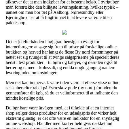
afkræver det at man indkøber for et bestemt beløb. I øvrigt bør
man foretrække den billigste leveringsløsning, hvilket typisk –
uanset om man bor tæt på Aalborg, Nørresundby eller
Bjerringbro – er at få fragtfirmaet til at levere varerne til en
pakkeshop.
Det er jo efterhånden i høj grad hensigtsmæssigt for
internetbrugere at søge sig frem til priser på forskellige online
butikker, og herved har langt de fleste By nord forretninger på
nettet set sig tvunget til at tvinge salgspriserne på specielt deres
bedst i test produkter – til børn og babyer, og desuden også til
herrer og damer – kolossalt, og endda nogle gange garantere
levering uden omkostninger.
Men det kan immervæk være tiden værd at efterse visse online
selskaber efter rabat på Fyrreskov pude (by nord) forinden du
gennemfører dit køb, så du er velinformeret til at indhente den
mindst kostelige pris.
Du bør bare være årvågen med, at i tilfælde af at en internet
shop sælger deres produkter for en udsalgspris der virker helt
ekstremt gunstig, er det ofte være en indikator for en snydagtig
online webshop. Handler med kort er heldigvis dækket ind
under en regel, som sikrer os imod fup online firmaer.