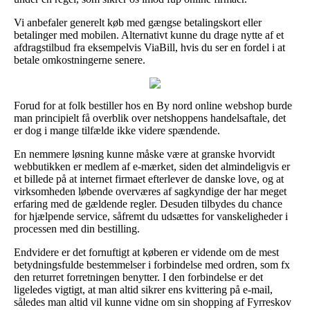
Vi anbefaler generelt køb med gængse betalingskort eller
betalinger med mobilen. Alternativt kunne du drage nytte af et
afdragstilbud fra eksempelvis ViaBill, hvis du ser en fordel i at
betale omkostningerne senere.
Forud for at folk bestiller hos en By nord online webshop burde
man principielt få overblik over netshoppens handelsaftale, det
er dog i mange tilfælde ikke videre spændende.
En nemmere løsning kunne måske være at granske hvorvidt
webbutikken er medlem af e-mærket, siden det almindeligvis er
et billede på at internet firmaet efterlever de danske love, og at
virksomheden løbende overværes af sagkyndige der har meget
erfaring med de gældende regler. Desuden tilbydes du chance
for hjælpende service, såfremt du udsættes for vanskeligheder i
processen med din bestilling.
Endvidere er det fornuftigt at køberen er vidende om de mest
betydningsfulde bestemmelser i forbindelse med ordren, som fx
den returret forretningen benytter. I den forbindelse er det
ligeledes vigtigt, at man altid sikrer ens kvittering på e-mail,
således man altid vil kunne vidne om sin shopping af Fyrreskov