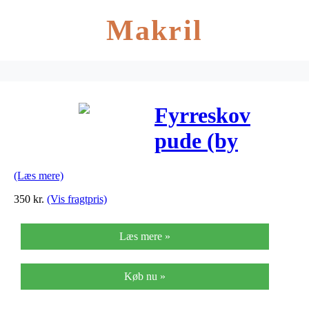
Makril
Fyrreskov
pude (by
nord)
(Læs mere)
350
kr.
(Vis fragtpris)
Læs mere »
Køb nu »