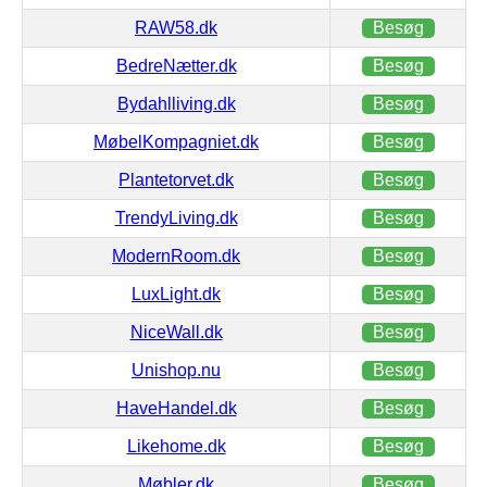
RAW58.dk
Besøg
BedreNætter.dk
Besøg
Bydahlliving.dk
Besøg
MøbelKompagniet.dk
Besøg
Plantetorvet.dk
Besøg
TrendyLiving.dk
Besøg
ModernRoom.dk
Besøg
LuxLight.dk
Besøg
NiceWall.dk
Besøg
Unishop.nu
Besøg
HaveHandel.dk
Besøg
Likehome.dk
Besøg
Møbler.dk
Besøg