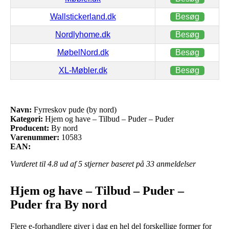
Wallstickerland.dk
Besøg
Nordlyhome.dk
Besøg
MøbelNord.dk
Besøg
XL-Møbler.dk
Besøg
Navn:
Fyrreskov pude (by nord)
Kategori:
Hjem og have – Tilbud – Puder – Puder
Producent:
By nord
Varenummer:
10583
EAN:
Vurderet til
4.8
ud af 5 stjerner baseret på
33
anmeldelser
Hjem og have – Tilbud – Puder –
Puder fra By nord
Flere e-forhandlere giver i dag en hel del forskellige former for