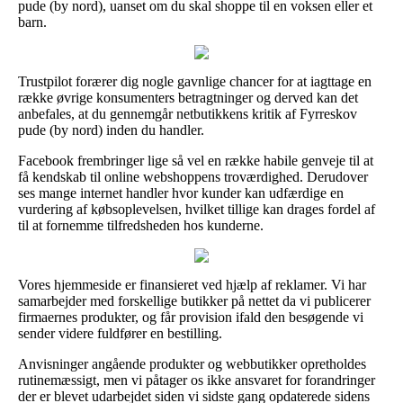
pude (by nord), uanset om du skal shoppe til en voksen eller et
barn.
Trustpilot forærer dig nogle gavnlige chancer for at iagttage en
række øvrige konsumenters betragtninger og derved kan det
anbefales, at du gennemgår netbutikkens kritik af Fyrreskov
pude (by nord) inden du handler.
Facebook frembringer lige så vel en række habile genveje til at
få kendskab til online webshoppens troværdighed. Derudover
ses mange internet handler hvor kunder kan udfærdige en
vurdering af købsoplevelsen, hvilket tillige kan drages fordel af
til at fornemme tilfredsheden hos kunderne.
Vores hjemmeside er finansieret ved hjælp af reklamer. Vi har
samarbejder med forskellige butikker på nettet da vi publicerer
firmaernes produkter, og får provision ifald den besøgende vi
sender videre fuldfører en bestilling.
Anvisninger angående produkter og webbutikker opretholdes
rutinemæssigt, men vi påtager os ikke ansvaret for forandringer
der er blevet udarbejdet siden vi sidste gang opdaterede sidens