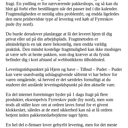
fragt. En yndling er for nærværende pakkeshops, og så kan du
blot gå forbi efter bestillingen når det passer ind i din kalender.
Fragtmuligheden er nemlig ultra problemfri, og endda ligeledes
den mest prisbevidste type af levering ved køb af Fyrreskov
pude (by nord).
Du burde derudover planlægge at få det leveret hjem til dig
privat eller ud på din arbejdsplads. Fragtmetoden er
almindeligvis en tak mere bekostelig, men endda vældig
praktisk. Den mindst kostelige fragtmulighed kan ikke modsiges
at være selv at hente pakken, som dog kræver at du fysisk
befinder dig i kort afstand af webbutikkens tilholdssted.
Leveringstidspunktet på Hjem og have – Tilbud – Puder – Puder
kan være usædvanlig udslagsgivende såfremt vi har behov for
varen omgående, så herved er det særdeles fornuftigt at du
studerer det anslåede leveringstidspunkt på den aktuelle vare.
En del internet forretninger byder på 1 dags fragt på flere
produkter, eksempelvis Fyrreskov pude (by nord), men som
trods alt stiller krav om at ordren laves forud for et givent
klokkeslæt, således at de med sikkerhed kan nå at få ordren
betjent inden pakkemedarbejderne tager hjem.
En hel del e-firmaer lover gebyrfri levering, men for det meste