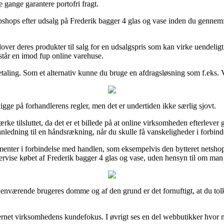
 gange garantere portofri fragt.
bshops efter udsalg på Frederik bagger 4 glas og vase inden du gennemfør
ver deres produkter til salg for en udsalgspris som kan virke uendeligt
bistår en imod fup online varehuse.
etaling. Som et alternativ kunne du bruge en afdragsløsning som f.eks. 
igge på forhandlerens regler, men det er undertiden ikke særlig sjovt.
 tilsluttet, da det er et billede på at online virksomheden efterleve
ledning til en håndsrækning, når du skulle få vanskeligheder i forbind
enter i forbindelse med handlen, som eksempelvis den bytteret netsho
tervise købet af Frederik bagger 4 glas og vase, uden hensyn til om man
rhenværende brugeres domme og af den grund er det fornuftigt, at du tolk
i internet virksomhedens kundefokus. I øvrigt ses en del webbutikker hv