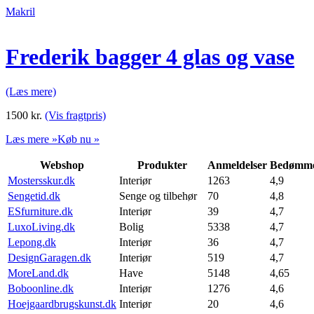
Makril
Frederik bagger 4 glas og vase
(Læs mere)
1500
kr.
(Vis fragtpris)
Læs mere »
Køb nu »
Webshop
Produkter
Anmeldelser
Bedømme
Mostersskur.dk
Interiør
1263
4,9
Sengetid.dk
Senge og tilbehør
70
4,8
ESfurniture.dk
Interiør
39
4,7
LuxoLiving.dk
Bolig
5338
4,7
Lepong.dk
Interiør
36
4,7
DesignGaragen.dk
Interiør
519
4,7
MoreLand.dk
Have
5148
4,65
Boboonline.dk
Interiør
1276
4,6
Hoejgaardbrugskunst.dk
Interiør
20
4,6