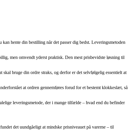
du kan hente din bestilling når det passer dig bedst. Leveringsmetoden
billig, men omvendt yderst praktisk. Den mest prisbevidste løsning til
 bruge din ordre straks, og derfor er det selvfølgelig essentielt at
 underforstået at ordren gennemføres forud for et bestemt klokkeslæt, så
etalelige leveringsmetode, der i mange tilfælde – hvad end du befinder
r fundet det uundgåeligt at mindske prisniveauet på varerne – til