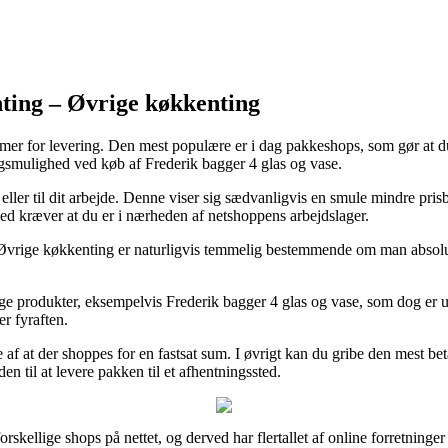
ting – Øvrige køkkenting
former for levering. Den mest populære er i dag pakkeshops, som gør at 
ngsmulighed ved køb af Frederik bagger 4 glas og vase.
eller til dit arbejde. Denne viser sig sædvanligvis en smule mindre pris
ed kræver at du er i nærheden af netshoppens arbejdslager.
ge køkkenting er naturligvis temmelig bestemmende om man absolut skal
killige produkter, eksempelvis Frederik bagger 4 glas og vase, som dog er
r fyraften.
se af at der shoppes for en fastsat sum. I øvrigt kan du gribe den mest b
n til at levere pakken til et afhentningssted.
orskellige shops på nettet, og derved har flertallet af online forretninge