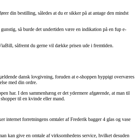
er din bestilling, således at du er sikker på at antage den mindst
 gunstig, så burde det undertiden være en indikation på en fup e-
ViaBill, såfremt du gerne vil dække prisen ude i fremtiden.
r gældende dansk lovgivning, foruden at e-shoppen hyppigt overværes
else med din ordre.
ppen har. I den sammenhæng er det ydermere afgørende, at man til
 shopper til en kvinde eller mand.
er internet forretningens omtaler af Frederik bagger 4 glas og vase
or man kan give en omtale af virksomhedens service, hvilket desuden