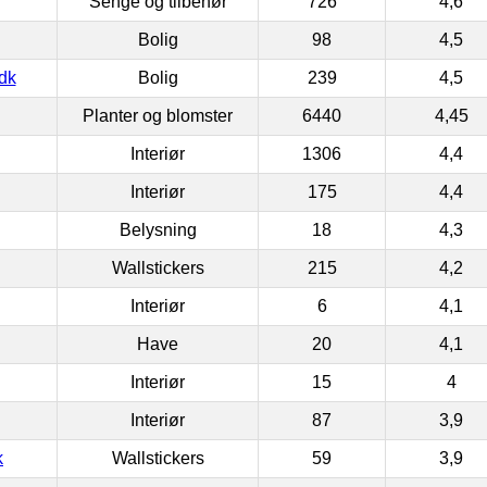
Senge og tilbehør
726
4,6
Bolig
98
4,5
dk
Bolig
239
4,5
Planter og blomster
6440
4,45
Interiør
1306
4,4
Interiør
175
4,4
Belysning
18
4,3
Wallstickers
215
4,2
Interiør
6
4,1
Have
20
4,1
Interiør
15
4
Interiør
87
3,9
k
Wallstickers
59
3,9