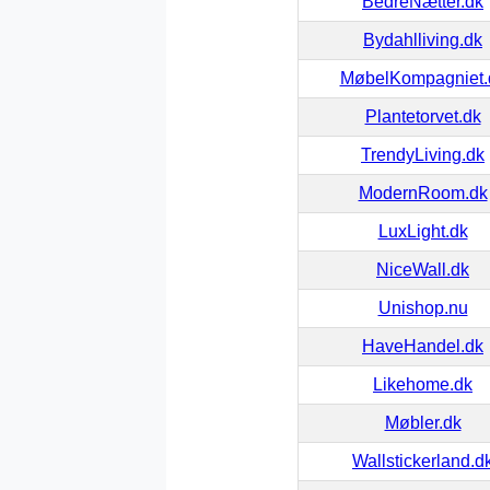
BedreNætter.dk
Bydahlliving.dk
MøbelKompagniet.
Plantetorvet.dk
TrendyLiving.dk
ModernRoom.dk
LuxLight.dk
NiceWall.dk
Unishop.nu
HaveHandel.dk
Likehome.dk
Møbler.dk
Wallstickerland.d