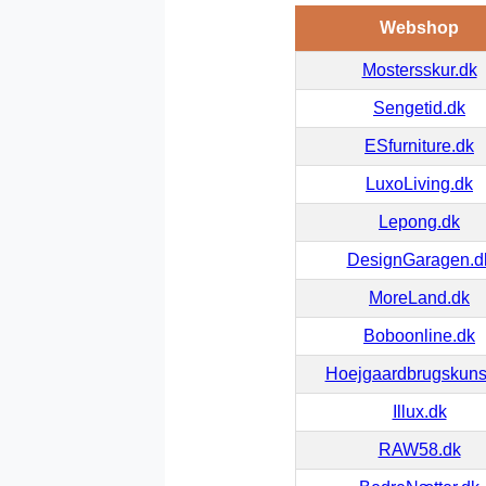
Webshop
Mostersskur.dk
Sengetid.dk
ESfurniture.dk
LuxoLiving.dk
Lepong.dk
DesignGaragen.d
MoreLand.dk
Boboonline.dk
Hoejgaardbrugskuns
Illux.dk
RAW58.dk