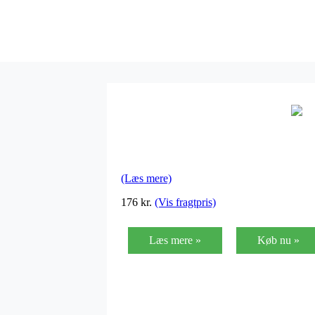
(Læs mere)
176
kr.
(Vis fragtpris)
Læs mere »
Køb nu »