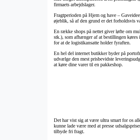
firmaets arbejdslager.
Fragtperioden på Hjem og have – Gaveideer –
øjeblik, så af den grund er det forholdsvis 
En række shops på nettet giver løfte om mul
stk.), som afhænger af at bestillingen køres 
for at de logistikansatte holder fyraften.
En hel del internet butikker byder på portof
udvælge den mest prisbevidste leveringsudga
at køre dine varer til en pakkeshop.
Det har vist sig at være ultra smart for os 
kunne lade være med at presse udsalgspriser
tilbyde fri fragt.