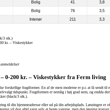
Bolig
41
3,8
Bolig
76
3,5
Interiør
211
3,3
k/3 stk.)
0 kr. – Viskestykker
anmeldelser
 0-200 kr. – Viskestykker fra Ferm living
 forskellige fragtformer. En af de mest moderne er p.t. at få sendt til 
 et selvvalgt tidspunkt. Fragtformen er nemlig i høj grad nem, og endda 
ker (black/3 stk.).
ring til din hjemmeadresse eller ud på din arbejdsplads. Løsningen er of
løsning vil dog altid være selv at hente varerne, men den løsning kræver