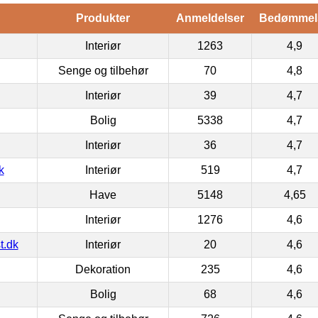
Produkter
Anmeldelser
Bedømmel
Interiør
1263
4,9
Senge og tilbehør
70
4,8
Interiør
39
4,7
Bolig
5338
4,7
Interiør
36
4,7
k
Interiør
519
4,7
Have
5148
4,65
Interiør
1276
4,6
t.dk
Interiør
20
4,6
Dekoration
235
4,6
Bolig
68
4,6