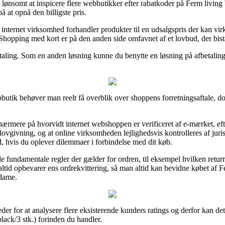
 lønsomt at inspicere flere webbutikker efter rabatkoder på Ferm living 
 at opnå den billigste pris.
internet virksomhed forhandler produkter til en udsalgspris der kan virke
 Shopping med kort er på den anden side omfavnet af et lovbud, der bist
etaling. Som en anden løsning kunne du benytte en løsning på afbetaling 
utik behøver man reelt få overblik over shoppens forretningsaftale, do
nærmere på hvorvidt internet webshoppen er verificeret af e-mærket, eft
lovgivning, og at online virksomheden lejlighedsvis kontrolleres af juri
d, hvis du oplever dilemmaer i forbindelse med dit køb.
e fundamentale regler der gælder for ordren, til eksempel hvilken retur
ltid opbevarer ens ordrekvittering, så man altid kan bevidne købet af Fe
 dame.
der for at analysere flere eksisterende kunders ratings og derfor kan d
lack/3 stk.) forinden du handler.