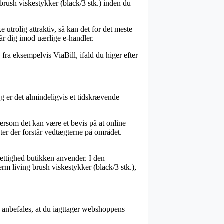
brush viskestykker (black/3 stk.) inden du
 utrolig attraktiv, så kan det for det meste
år dig imod uærlige e-handler.
fra eksempelvis ViaBill, ifald du higer efter
g er det almindeligvis et tidskrævende
ersom det kan være et bevis på at online
ster der forstår vedtægterne på området.
rettighed butikken anvender. I den
rm living brush viskestykker (black/3 stk.),
et anbefales, at du iagttager webshoppens