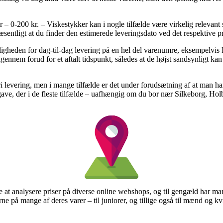
 0-200 kr. – Viskestykker kan i nogle tilfælde være virkelig relevant s
væsentligt at du finder den estimerede leveringsdato ved det respektive p
igheden for dag-til-dag levering på en hel del varenumre, eksempelvis 
igennem forud for et aftalt tidspunkt, således at de højst sandsynligt kan 
ri levering, men i mange tilfælde er det under forudsætning af at man h
ve, der i de fleste tilfælde – uafhængig om du bor nær Silkeborg, Holb
alle at analysere priser på diverse online webshops, og til gengæld har m
ne på mange af deres varer – til juniorer, og tillige også til mænd og k