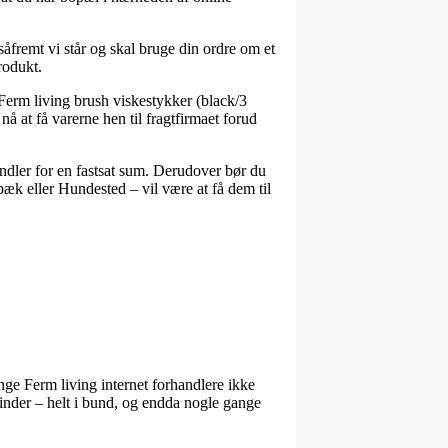
åfremt vi står og skal bruge din ordre om et
rodukt.
Ferm living brush viskestykker (black/3
nå at få varerne hen til fragtfirmaet forud
andler for en fastsat sum. Derudover bør du
æk eller Hundested – vil være at få dem til
ange Ferm living internet forhandlere ikke
vinder – helt i bund, og endda nogle gange