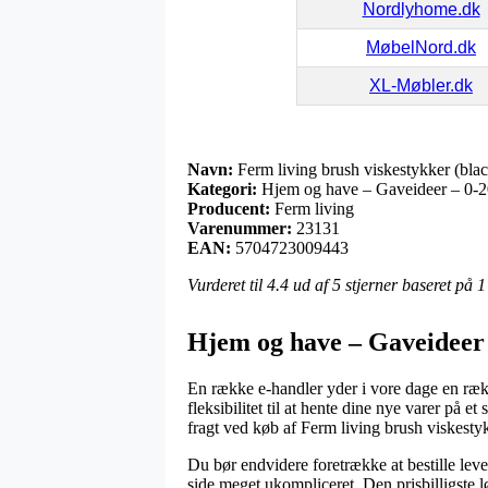
Nordlyhome.dk
MøbelNord.dk
XL-Møbler.dk
Navn:
Ferm living brush viskestykker (blac
Kategori:
Hjem og have – Gaveideer – 0-20
Producent:
Ferm living
Varenummer:
23131
EAN:
5704723009443
Vurderet til
4.4
ud af 5 stjerner baseret på
1
Hjem og have – Gaveideer –
En række e-handler yder i vore dage en række
fleksibilitet til at hente dine nye varer på
fragt ved køb af Ferm living brush viskestyk
Du bør endvidere foretrække at bestille leve
side meget ukompliceret. Den prisbilligste 