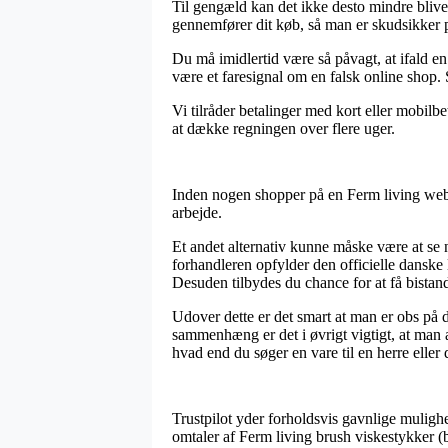
Til gengæld kan det ikke desto mindre blive
gennemfører dit køb, så man er skudsikker på
Du må imidlertid være så påvagt, at ifald en 
være et faresignal om en falsk online shop.
Vi tilråder betalinger med kort eller mobilb
at dække regningen over flere uger.
Inden nogen shopper på en Ferm living webb
arbejde.
Et andet alternativ kunne måske være at se 
forhandleren opfylder den officielle danske 
Desuden tilbydes du chance for at få bistan
Udover dette er det smart at man er obs på d
sammenhæng er det i øvrigt vigtigt, at man a
hvad end du søger en vare til en herre eller
Trustpilot yder forholdsvis gavnlige mulighe
omtaler af Ferm living brush viskestykker (b