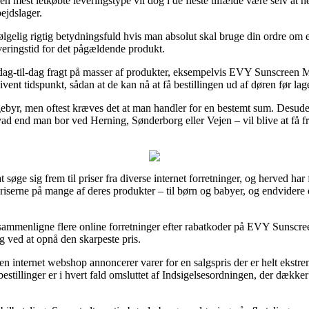
 mest letkøbte leveringstype vil dog i de fleste tilfælde være selv at 
ejdslager.
gelig rigtig betydningsfuld hvis man absolut skal bruge din ordre om et
veringstid for det pågældende produkt.
r dag-til-dag fragt på masser af produkter, eksempelvis EVY Sunscreen
givent tidspunkt, sådan at de kan nå at få bestillingen ud af døren før la
 gebyr, men oftest kræves det at man handler for en bestemt sum. Desud
vad end man bor ved Herning, Sønderborg eller Vejen – vil blive at få fragt
at søge sig frem til priser fra diverse internet forretninger, og herved 
iserne på mange af deres produkter – til børn og babyer, og endvidere 
t sammenligne flere online forretninger efter rabatkoder på EVY Sunsc
g ved at opnå den skarpeste pris.
 internet webshop annoncerer varer for en salgspris der er helt ekstr
stillinger er i hvert fald omsluttet af Indsigelsesordningen, der dække