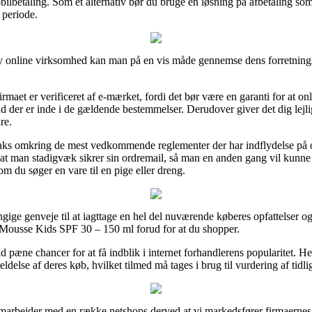
obilbetaling. Som et alternativ bør du bruge en løsning på afbetaling som
 periode.
nline virksomhed kan man på en vis måde gennemse dens forretningsvi
-firmaet er verificeret af e-mærket, fordi det bør være en garanti for at o
der er inde i de gældende bestemmelser. Derudover giver det dig lejligh
re.
 vaks omkring de mest vedkommende reglementer der har indflydelse på 
t, at man stadigvæk sikrer sin ordremail, så man en anden gang vil kun
 du søger en vare til en pige eller dreng.
gige genveje til at iagttage en hel del nuværende køberes opfattelser og 
Mousse Kids SPF 30 – 150 ml forud for at du shopper.
d pæne chancer for at få indblik i internet forhandlerens popularitet. H
ldelse af deres køb, hvilket tilmed må tages i brug til vurdering af tidli
samarbejder med en række netshops derved at vi markedsfører firmaernes