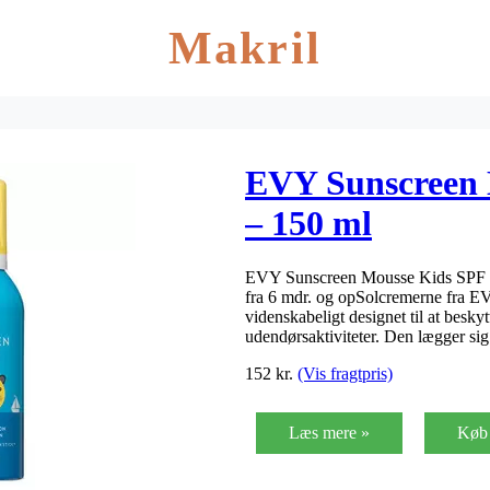
Makril
EVY Sunscreen 
– 150 ml
EVY Sunscreen Mousse Kids SPF 30 
fra 6 mdr. og opSolcremerne fra E
videnskabeligt designet til at besky
udendørsaktiviteter. Den lægger si
152
kr.
(Vis fragtpris)
Læs mere »
Køb 