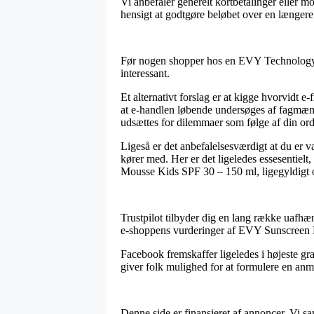
Vi anbefaler generelt kortbetalinger eller m
hensigt at godtgøre beløbet over en længere
Før nogen shopper hos en EVY Technology o
interessant.
Et alternativt forslag er at kigge hvorvidt e
at e-handlen løbende undersøges af fagmænd 
udsættes for dilemmaer som følge af din ord
Ligeså er det anbefalelsesværdigt at du er
kører med. Her er det ligeledes essesentiel
Mousse Kids SPF 30 – 150 ml, ligegyldigt om
Trustpilot tilbyder dig en lang række uafhæn
e-shoppens vurderinger af EVY Sunscreen 
Facebook fremskaffer ligeledes i højeste gra
giver folk mulighed for at formulere en anme
Denne side er finansieret af annoncer. Vi 