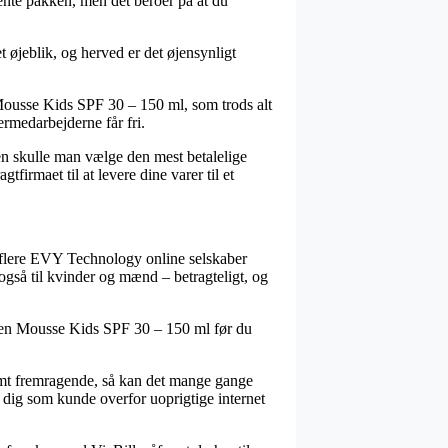
hente pakken, men det beroer på at du
 øjeblik, og herved er det øjensynligt
 Mousse Kids SPF 30 – 150 ml, som trods alt
germedarbejderne får fri.
en skulle man vælge den mest betalelige
firmaet til at levere dine varer til et
har flere EVY Technology online selskaber
også til kvinder og mænd – betragteligt, og
reen Mousse Kids SPF 30 – 150 ml før du
emt fremragende, så kan det mange gange
r dig som kunde overfor uoprigtige internet