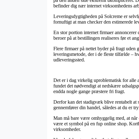
på den anden side ekstremt ukompliceret. Den
befinder dig nær internet virksomhedens arb
Leveringsdygtigheden på Solcreme er selvføl
fornuftigt at man checker den estimerede le
En stor portion internet firmaer annoncere
beroer på at bestillingen realiseres før et an
Flere firmaer på nettet byder på fragt uden
leveringsmetode, der i de fleste tilfælde – h
udleveringssted.
Det er i dag virkelig uproblematisk for alle 
fundet det nødvendigt at nedskære udsalgspr
endda nogle gange præstere fri fragt.
Derfor kan det stadigvæk blive rentabelt a
gennemfører din handel, således at du er try
Man må bare være omhyggelig med, at når en
være et symbol på en fup online shop. Kortbe
virksomheder.