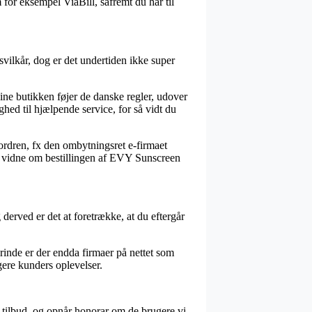
 for eksempel ViaBill, såfremt du har til
lkår, dog er det undertiden ikke super
nline butikken føjer de danske regler, udover
ed til hjælpende service, for så vidt du
ordren, fx den ombytningsret e-firmaet
ne vidne om bestillingen af EVY Sunscreen
derved er det at foretrække, at du eftergår
erinde er der endda firmaer på nettet som
gere kunders oplevelser.
 tilbud, og opnår honorar om de brugere vi