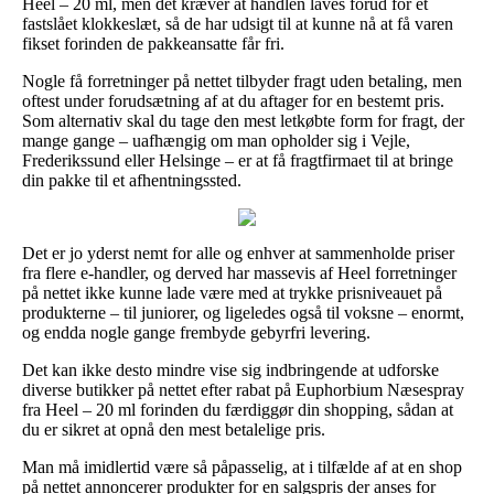
Heel – 20 ml, men det kræver at handlen laves forud for et
fastslået klokkeslæt, så de har udsigt til at kunne nå at få varen
fikset forinden de pakkeansatte får fri.
Nogle få forretninger på nettet tilbyder fragt uden betaling, men
oftest under forudsætning af at du aftager for en bestemt pris.
Som alternativ skal du tage den mest letkøbte form for fragt, der
mange gange – uafhængig om man opholder sig i Vejle,
Frederikssund eller Helsinge – er at få fragtfirmaet til at bringe
din pakke til et afhentningssted.
Det er jo yderst nemt for alle og enhver at sammenholde priser
fra flere e-handler, og derved har massevis af Heel forretninger
på nettet ikke kunne lade være med at trykke prisniveauet på
produkterne – til juniorer, og ligeledes også til voksne – enormt,
og endda nogle gange frembyde gebyrfri levering.
Det kan ikke desto mindre vise sig indbringende at udforske
diverse butikker på nettet efter rabat på Euphorbium Næsespray
fra Heel – 20 ml forinden du færdiggør din shopping, sådan at
du er sikret at opnå den mest betalelige pris.
Man må imidlertid være så påpasselig, at i tilfælde af at en shop
på nettet annoncerer produkter for en salgspris der anses for