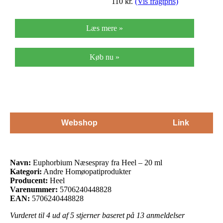
110
kr.
(Vis fragtpris)
Læs mere »
Køb nu »
Webshop
Link
Navn:
Euphorbium Næsespray fra Heel – 20 ml
Kategori:
Andre Homøopatiprodukter
Producent:
Heel
Varenummer:
5706240448828
EAN:
5706240448828
Vurderet til
4
ud af 5 stjerner baseret på
13
anmeldelser