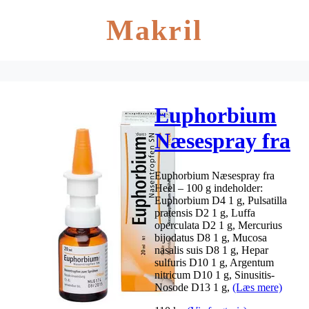
Makril
Euphorbium
Næsespray fra
Heel – 20 ml
Euphorbium Næsespray fra
Heel – 100 g indeholder:
Euphorbium D4 1 g, Pulsatilla
pratensis D2 1 g, Luffa
operculata D2 1 g, Mercurius
bijodatus D8 1 g, Mucosa
nasalis suis D8 1 g, Hepar
sulfuris D10 1 g, Argentum
nitricum D10 1 g, Sinusitis-
Nosode D13 1 g,
(Læs mere)