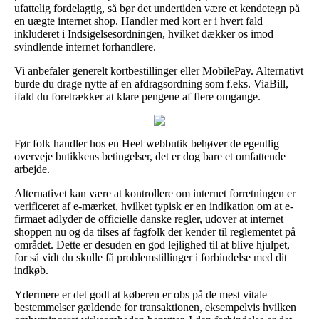
ufattelig fordelagtig, så bør det undertiden være et kendetegn på
en uægte internet shop. Handler med kort er i hvert fald
inkluderet i Indsigelsesordningen, hvilket dækker os imod
svindlende internet forhandlere.
Vi anbefaler generelt kortbestillinger eller MobilePay. Alternativt
burde du drage nytte af en afdragsordning som f.eks. ViaBill,
ifald du foretrækker at klare pengene af flere omgange.
Før folk handler hos en Heel webbutik behøver de egentlig
overveje butikkens betingelser, det er dog bare et omfattende
arbejde.
Alternativet kan være at kontrollere om internet forretningen er
verificeret af e-mærket, hvilket typisk er en indikation om at e-
firmaet adlyder de officielle danske regler, udover at internet
shoppen nu og da tilses af fagfolk der kender til reglementet på
området. Dette er desuden en god lejlighed til at blive hjulpet,
for så vidt du skulle få problemstillinger i forbindelse med dit
indkøb.
Ydermere er det godt at køberen er obs på de mest vitale
bestemmelser gældende for transaktionen, eksempelvis hvilken