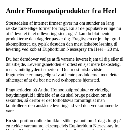
Andre Homøopatiprodukter fra Heel
Størstedelen af internet firmaer giver nu om stunder en lang
række forskellige former for fragt. En af de populære er lige nu
at få leveret til et udleveringssted, og så kan du blot hente
produkterne den dag der passer dig. Fragttypen er jo i høj grad
ukompliceret, og typisk desuden den mest letkøbte løsning til
levering ved køb af Euphorbium Næsespray fra Heel – 20 ml.
Du bør derudover vælge at få varerne leveret hjem til dig eller til
dit arbejde. Leveringsmetoden er oftest en sjat mere bekostelig,
men samtidig yderst smertefri. Den mest prisbevidste
fragtmetode er unægtelig selv at hente produkterne, men dette
afhænger af at du bor nærved e-shoppens hjemsted.
Fragtperioden på Andre Homøopatiprodukter er virkelig
betydningsfuld i tilfælde af at du skal bruge pakken om få
sekunder, så derfor er det forholdsvis fornuftigt at man
kontrollerer den anslåede leveringstid ved den vedkommende
vare.
En stor portion online butikker stiller garanti om 1 dags fragt på
en række varenumre, eksempelvis Euphorbium Næsespray fra