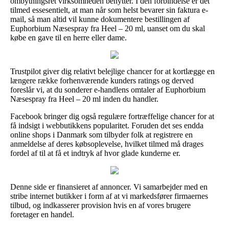
ombytningsret virksomheden benytter. I den forbindelse er det
tilmed essesentielt, at man når som helst bevarer sin faktura e-
mail, så man altid vil kunne dokumentere bestillingen af
Euphorbium Næsespray fra Heel – 20 ml, uanset om du skal
købe en gave til en herre eller dame.
Trustpilot giver dig relativt belejlige chancer for at kortlægge en
længere række forhenværende kunders ratings og derved
foreslår vi, at du sonderer e-handlens omtaler af Euphorbium
Næsespray fra Heel – 20 ml inden du handler.
Facebook bringer dig også regulære fortræffelige chancer for at
få indsigt i webbutikkens popularitet. Foruden det ses endda
online shops i Danmark som tilbyder folk at registrere en
anmeldelse af deres købsoplevelse, hvilket tilmed må drages
fordel af til at få et indtryk af hvor glade kunderne er.
Denne side er finansieret af annoncer. Vi samarbejder med en
stribe internet butikker i form af at vi markedsfører firmaernes
tilbud, og indkasserer provision hvis en af vores brugere
foretager en handel.