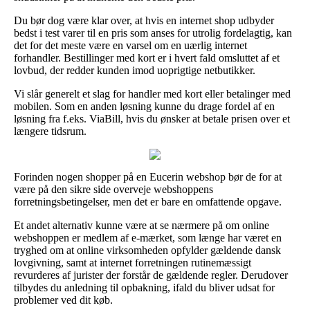
Du bør dog være klar over, at hvis en internet shop udbyder
bedst i test varer til en pris som anses for utrolig fordelagtig, kan
det for det meste være en varsel om en uærlig internet
forhandler. Bestillinger med kort er i hvert fald omsluttet af et
lovbud, der redder kunden imod uoprigtige netbutikker.
Vi slår generelt et slag for handler med kort eller betalinger med
mobilen. Som en anden løsning kunne du drage fordel af en
løsning fra f.eks. ViaBill, hvis du ønsker at betale prisen over et
længere tidsrum.
Forinden nogen shopper på en Eucerin webshop bør de for at
være på den sikre side overveje webshoppens
forretningsbetingelser, men det er bare en omfattende opgave.
Et andet alternativ kunne være at se nærmere på om online
webshoppen er medlem af e-mærket, som længe har været en
tryghed om at online virksomheden opfylder gældende dansk
lovgivning, samt at internet forretningen rutinemæssigt
revurderes af jurister der forstår de gældende regler. Derudover
tilbydes du anledning til opbakning, ifald du bliver udsat for
problemer ved dit køb.