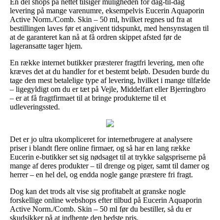
En del shops på nettet tilsiger muligheden for dag-til-dag
levering på mange varenumre, eksempelvis Eucerin Aquaporin
Active Norm./Comb. Skin – 50 ml, hvilket regnes ud fra at
bestillingen laves før et angivent tidspunkt, med hensynstagen til
at de garanteret kan nå at få ordren skippet afsted før de
lageransatte tager hjem.
En række internet butikker præsterer fragtfri levering, men ofte
kræves det at du handler for et bestemt beløb. Desuden burde du
tage den mest betalelige type af levering, hvilket i mange tilfælde
– ligegyldigt om du er tæt på Vejle, Middelfart eller Bjerringbro
– er at få fragtfirmaet til at bringe produkterne til et
udleveringssted.
Det er jo ultra ukompliceret for internetbrugere at analysere
priser i blandt flere online firmaer, og så har en lang række
Eucerin e-butikker set sig nødsaget til at trykke salgspriserne på
mange af deres produkter – til drenge og piger, samt til damer og
herrer – en hel del, og endda nogle gange præstere fri fragt.
Dog kan det trods alt vise sig profitabelt at granske nogle
forskellige online webshops efter tilbud på Eucerin Aquaporin
Active Norm./Comb. Skin – 50 ml før du bestiller, så du er
skudsikker på at indhente den bedste pris.