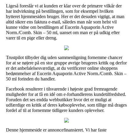
Ligeså foreslår vi at kunden er klar over de primære vilkår der
har indvirkning på bestillingen, som for eksempel hvilken
bytteret hjemmesiden bruger. Her er det desuden vigtigt, at man
altid sikrer ens faktura e-mail, således man når som helst vil
kunne vidne om bestillingen af Eucerin Aquaporin Active
Norm./Comb. Skin – 50 ml, uanset om man er på udkig efter
varer til en pige eller dreng.
Trustpilot tilbyder dig uden sammenligning fornemme chancer
for at se nøjere på en stor gruppe øvrige brugeres kritik og derfor
er det anbefalelsesværdigt, at du verificerer online shoppens
bedømmelser af Eucerin Aquaporin Active Norm./Comb. Skin –
50 ml forinden du handler.
Facebook resulterer i tilsvarende i højeste grad fremragende
muligheder for at få en idé om e-forhandlerens kundetilfredshed.
Foruden det ses endda webbutikker hvor det er muligt at
udfærdige en kritik af deres købsoplevelse, som tillige må drages
fordel af til at fornemme tidligere kunders oplevelser.
Denne hjemmeside er annoncefinansieret. Vi har faste