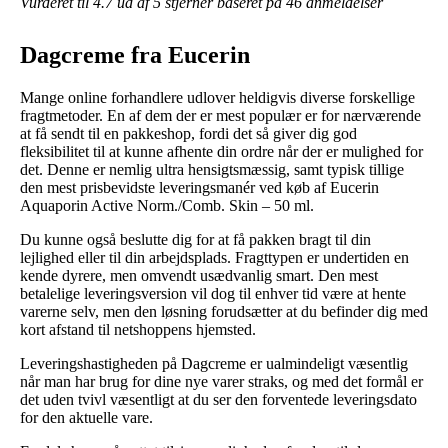
Vurderet til
4.7
ud af 5 stjerner baseret på
46
anmeldelser
Dagcreme fra Eucerin
Mange online forhandlere udlover heldigvis diverse forskellige
fragtmetoder. En af dem der er mest populær er for nærværende
at få sendt til en pakkeshop, fordi det så giver dig god
fleksibilitet til at kunne afhente din ordre når der er mulighed for
det. Denne er nemlig ultra hensigtsmæssig, samt typisk tillige
den mest prisbevidste leveringsmanér ved køb af Eucerin
Aquaporin Active Norm./Comb. Skin – 50 ml.
Du kunne også beslutte dig for at få pakken bragt til din
lejlighed eller til din arbejdsplads. Fragttypen er undertiden en
kende dyrere, men omvendt usædvanlig smart. Den mest
betalelige leveringsversion vil dog til enhver tid være at hente
varerne selv, men den løsning forudsætter at du befinder dig med
kort afstand til netshoppens hjemsted.
Leveringshastigheden på Dagcreme er ualmindeligt væsentlig
når man har brug for dine nye varer straks, og med det formål er
det uden tvivl væsentligt at du ser den forventede leveringsdato
for den aktuelle vare.