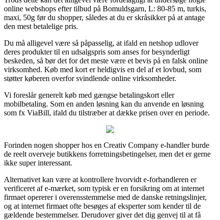
online webshops efter tilbud på Bomuldsgarn, L: 80-85 m, turkis,
maxi, 50g før du shopper, således at du er skråsikker på at antage
den mest betalelige pris.
Du må alligevel være så påpasselig, at ifald en netshop udlover
deres produkter til en udsalgspris som anses for besynderligt
beskeden, så bør det for det meste være et bevis på en falsk online
virksomhed. Køb med kort er heldigvis en del af et lovbud, som
støtter køberen overfor svindlende online virksomheder.
Vi foreslår generelt køb med gængse betalingskort eller
mobilbetaling. Som en anden løsning kan du anvende en løsning
som fx ViaBill, ifald du tilstræber at dække prisen over en periode.
Forinden nogen shopper hos en Creativ Company e-handler burde
de reelt overveje butikkens forretningsbetingelser, men det er gerne
ikke super interessant.
Alternativet kan være at kontrollere hvorvidt e-forhandleren er
verificeret af e-mærket, som typisk er en forsikring om at internet
firmaet opererer i overensstemmelse med de danske retningslinjer,
og at internet firmaet ofte besøges af eksperter som kender til de
gældende bestemmelser. Derudover giver det dig genvej til at få