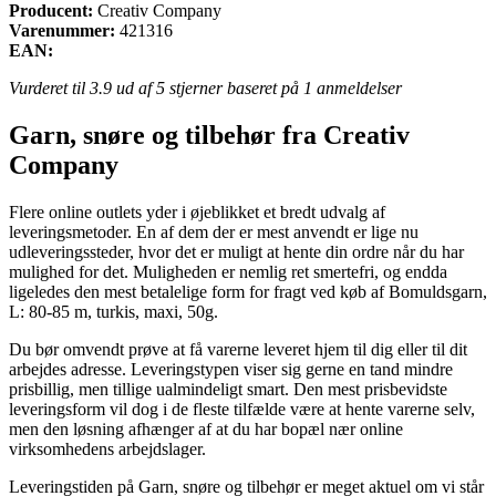
Producent:
Creativ Company
Varenummer:
421316
EAN:
Vurderet til
3.9
ud af 5 stjerner baseret på
1
anmeldelser
Garn, snøre og tilbehør fra Creativ
Company
Flere online outlets yder i øjeblikket et bredt udvalg af
leveringsmetoder. En af dem der er mest anvendt er lige nu
udleveringssteder, hvor det er muligt at hente din ordre når du har
mulighed for det. Muligheden er nemlig ret smertefri, og endda
ligeledes den mest betalelige form for fragt ved køb af Bomuldsgarn,
L: 80-85 m, turkis, maxi, 50g.
Du bør omvendt prøve at få varerne leveret hjem til dig eller til dit
arbejdes adresse. Leveringstypen viser sig gerne en tand mindre
prisbillig, men tillige ualmindeligt smart. Den mest prisbevidste
leveringsform vil dog i de fleste tilfælde være at hente varerne selv,
men den løsning afhænger af at du har bopæl nær online
virksomhedens arbejdslager.
Leveringstiden på Garn, snøre og tilbehør er meget aktuel om vi står