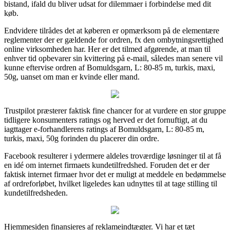
bistand, ifald du bliver udsat for dilemmaer i forbindelse med dit
køb.
Endvidere tilrådes det at køberen er opmærksom på de elementære
reglementer der er gældende for ordren, fx den ombytningsrettighed
online virksomheden har. Her er det tilmed afgørende, at man til
enhver tid opbevarer sin kvittering på e-mail, således man senere vil
kunne eftervise ordren af Bomuldsgarn, L: 80-85 m, turkis, maxi,
50g, uanset om man er kvinde eller mand.
Trustpilot præsterer faktisk fine chancer for at vurdere en stor gruppe
tidligere konsumenters ratings og herved er det fornuftigt, at du
iagttager e-forhandlerens ratings af Bomuldsgarn, L: 80-85 m,
turkis, maxi, 50g forinden du placerer din ordre.
Facebook resulterer i ydermere aldeles troværdige løsninger til at få
en idé om internet firmaets kundetilfredshed. Foruden det er der
faktisk internet firmaer hvor det er muligt at meddele en bedømmelse
af ordreforløbet, hvilket ligeledes kan udnyttes til at tage stilling til
kundetilfredsheden.
Hjemmesiden finansieres af reklameindtægter. Vi har et tæt