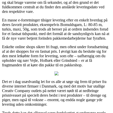
og skal bruge varerne om få sekunder, og af den grund er det
fuldkommen centralt at du finder den anslåede leveringsdato ved
den respektive vare.
En masse e-forretninger tilsiger levering efter en enkelt hverdag på
deres favorit produkter, eksempelvis Bomuldsgarn, L: 80-85 m,
turkis, maxi, 50g, som trods alt beroer på at ordren indsendes forud
for et fastsat tidspunkt, med det formål at de sandsynligvis kan nå at
få de nye varer betjent forinden pakkemedarbejderne har fyraften.
Enkelte online shops sikrer fri fragt, men oftest under forudsætning
af at der shoppes for en fastsat pris. I øvrigt kan du beslutte sig for
den mest letkøbte form for levering, som ofte – uafhængig om du
opholder sig nær Vejle, Holbæk eller Grindsted – er at få
fragtmanden til at køre din pakke til en pakkeshop.
Det er i dag usædvanlig let for os alle at søge sig frem til priser fra
diverse internet firmaer i Danmark, og med det motiv har utallige
Creativ Company outlets på nettet været nødt til at nedbringe
prisniveauet på specielt deres bedst i test produkter – til drenge og
piger, men også til voksne – enormt, og endda nogle gange yde
levering uden omkostninger.
Trods dette kan det alligevel være fordelagtigt at undersøge nogle