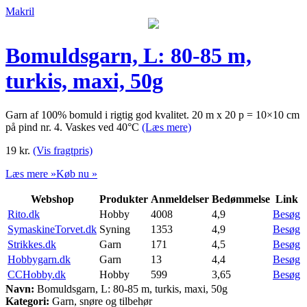
Makril
Bomuldsgarn, L: 80-85 m,
turkis, maxi, 50g
Garn af 100% bomuld i rigtig god kvalitet. 20 m x 20 p = 10×10 cm
på pind nr. 4. Vaskes ved 40°C
(Læs mere)
19
kr.
(Vis fragtpris)
Læs mere »
Køb nu »
Webshop
Produkter
Anmeldelser
Bedømmelse
Link
Rito.dk
Hobby
4008
4,9
Besøg
SymaskineTorvet.dk
Syning
1353
4,9
Besøg
Strikkes.dk
Garn
171
4,5
Besøg
Hobbygarn.dk
Garn
13
4,4
Besøg
CCHobby.dk
Hobby
599
3,65
Besøg
Navn:
Bomuldsgarn, L: 80-85 m, turkis, maxi, 50g
Kategori:
Garn, snøre og tilbehør