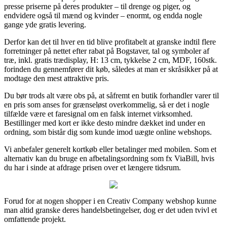
presse priserne på deres produkter – til drenge og piger, og
endvidere også til mænd og kvinder – enormt, og endda nogle
gange yde gratis levering.
Derfor kan det til hver en tid blive profitabelt at granske indtil flere
forretninger på nettet efter rabat på Bogstaver, tal og symboler af
træ, inkl. gratis trædisplay, H: 13 cm, tykkelse 2 cm, MDF, 160stk.
forinden du gennemfører dit køb, således at man er skråsikker på at
modtage den mest attraktive pris.
Du bør trods alt være obs på, at såfremt en butik forhandler varer til
en pris som anses for grænseløst overkommelig, så er det i nogle
tilfælde være et faresignal om en falsk internet virksomhed.
Bestillinger med kort er ikke desto mindre dækket ind under en
ordning, som bistår dig som kunde imod uægte online webshops.
Vi anbefaler generelt kortkøb eller betalinger med mobilen. Som et
alternativ kan du bruge en afbetalingsordning som fx ViaBill, hvis
du har i sinde at afdrage prisen over et længere tidsrum.
Forud for at nogen shopper i en Creativ Company webshop kunne
man altid granske deres handelsbetingelser, dog er det uden tvivl et
omfattende projekt.