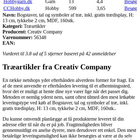
Hobbygarn.dk
Garn
13
4,4
Besøg
CCHobby.dk
Hobby
599
3,65
Besøg
Navn:
Bogstaver, tal og symboler af træ, inkl. gratis trædisplay, H:
13 cm, tykkelse 2 cm, MDF, 160stk.
Kategori:
Træartikler
Producent:
Creativ Company
Varenummer:
56348
EAN:
Vurderet til
3.8
ud af 5 stjerner baseret på
42
anmeldelser
Træartikler fra Creativ Company
En række netshops yder efterhånden alverdens former for fragt. En
af de mest anvendte er efterhånden levering til et afhentningssted,
hvor det er muligt at hente dine nye varer lige når det passer dig.
Metoden er nemlig yderst nem, samt oftest tilmed den mest letkøbte
leveringstype ved køb af Bogstaver, tal og symboler af træ, inkl.
gratis trædisplay, H: 13 cm, tykkelse 2 cm, MDF, 160stk..
Du kunne omvendt planlægge at få produkterne leveret til din
adresse eller til når du er på job. Fragtmuligheden bliver
gennemsnitligt en anelse dyrere, men derudover ret enkel. Den mest
betalelige leveringsmulighed kan ikke benægtes at være at du selv