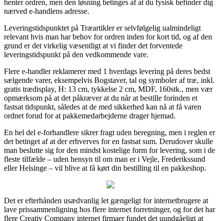
henter ordren, men den løsning betinges af at du fysisk befinder dig
nærved e-handlens adresse.
Leveringstidspunktet på Træartikler er selvfølgelig ualmindeligt
relevant hvis man har behov for ordren inden for kort tid, og af den
grund er det virkelig væsentligt at vi finder det forventede
leveringstidspunkt på den vedkommende vare.
Flere e-handler reklamerer med 1 hverdags levering på deres bedst
sælgende varer, eksempelvis Bogstaver, tal og symboler af træ, inkl.
gratis trædisplay, H: 13 cm, tykkelse 2 cm, MDF, 160stk., men vær
opmærksom på at det påkræver at du når at bestille forinden et
fastsat tidspunkt, således at de med sikkerhed kan nå at få varen
ordnet forud for at pakkemedarbejderne drager hjemad.
En hel del e-forhandlere sikrer fragt uden beregning, men i reglen er
det betinget af at der erhverves for en fastsat sum. Derudover skulle
man beslutte sig for den mindst kostelige form for levering, som i de
fleste tilfælde – uden hensyn til om man er i Vejle, Frederikssund
eller Helsinge – vil blive at få kørt din bestilling til en pakkeshop.
Det er efterhånden usædvanlig let gængeligt for internetbrugere at
lave prissammenligning hos flere internet forretninger, og for det har
flere Creativ Company internet firmaer fundet det uundgåeligt at