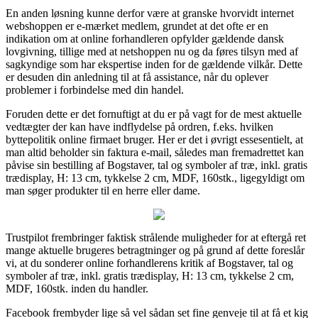
En anden løsning kunne derfor være at granske hvorvidt internet
webshoppen er e-mærket medlem, grundet at det ofte er en
indikation om at online forhandleren opfylder gældende dansk
lovgivning, tillige med at netshoppen nu og da føres tilsyn med af
sagkyndige som har ekspertise inden for de gældende vilkår. Dette
er desuden din anledning til at få assistance, når du oplever
problemer i forbindelse med din handel.
Foruden dette er det fornuftigt at du er på vagt for de mest aktuelle
vedtægter der kan have indflydelse på ordren, f.eks. hvilken
byttepolitik online firmaet bruger. Her er det i øvrigt essesentielt, at
man altid beholder sin faktura e-mail, således man fremadrettet kan
påvise sin bestilling af Bogstaver, tal og symboler af træ, inkl. gratis
trædisplay, H: 13 cm, tykkelse 2 cm, MDF, 160stk., ligegyldigt om
man søger produkter til en herre eller dame.
Trustpilot frembringer faktisk strålende muligheder for at eftergå ret
mange aktuelle brugeres betragtninger og på grund af dette foreslår
vi, at du sonderer online forhandlerens kritik af Bogstaver, tal og
symboler af træ, inkl. gratis trædisplay, H: 13 cm, tykkelse 2 cm,
MDF, 160stk. inden du handler.
Facebook frembyder lige så vel sådan set fine genveje til at få et kig