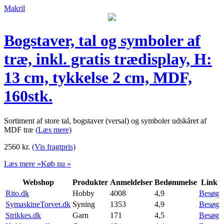
Makril
Bogstaver, tal og symboler af
træ, inkl. gratis trædisplay, H:
13 cm, tykkelse 2 cm, MDF,
160stk.
Sortiment af store tal, bogstaver (versal) og symboler udskåret af
MDF træ
(Læs mere)
2560
kr.
(Vis fragtpris)
Læs mere »
Køb nu »
Webshop
Produkter
Anmeldelser
Bedømmelse
Link
Rito.dk
Hobby
4008
4,9
Besøg
SymaskineTorvet.dk
Syning
1353
4,9
Besøg
Strikkes.dk
Garn
171
4,5
Besøg