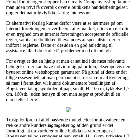
Forud for at nogen shopper i en Creativ Company e-shop kunne
man uden tvivl få overblik over e-butikkens handelsbetingelser,
dog er det naturligvis ikke særlig interessant.
Et alternativt forslag kunne derfor være at se nærmere på om
internet forretningen er verificeret af e-mærket, eftersom det ofte
er en tryghed om at internet forretningen accepterer de officielle
regler, samt at netbutikken tit evalueres af specialister der er
indført i reglerne. Dette er desuden en god anledning til
assistance, ifald du skulle få problemer med dit indkøb.
For øvrigt er det en hjælp at man er sat ind i de mest relevante
betingelser der kan have indvirkning på ordren, eksempelvis den
bytteret online webshoppen garanterer. På grund af dette er det
tillige essesentielt, at man permanent sikrer sin e-mail kvittering,
så man i fremtiden vil kunne dokumentere bestillingen af
Bogstaver, tal og symboler af pap, small, H: 10 cm, tykkelse 1,7
cm, 160stk., uden hensyn til om man søger et produkt til en
dame eller herre.
Trustpilot fører til altid passende muligheder for at evaluere en
række andre kunders iagttagelser og af den grund er det
fornuftigt, at du vurderer online butikkens vurderinger af
Bogstaver, tal og symboler af pap, small, H: 10 cm, tykkelse 1,7