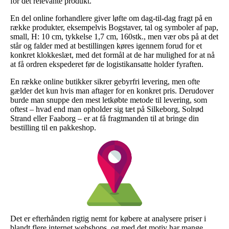
for det relevante produkt.
En del online forhandlere giver løfte om dag-til-dag fragt på en
række produkter, eksempelvis Bogstaver, tal og symboler af pap,
small, H: 10 cm, tykkelse 1,7 cm, 160stk., men vær obs på at det
står og falder med at bestillingen køres igennem forud for et
konkret klokkeslæt, med det formål at de har mulighed for at nå
at få ordren ekspederet før de logistikansatte holder fyraften.
En række online butikker sikrer gebyrfri levering, men ofte
gælder det kun hvis man aftager for en konkret pris. Derudover
burde man snuppe den mest letkøbte metode til levering, som
oftest – hvad end man opholder sig tæt på Silkeborg, Solrød
Strand eller Faaborg – er at få fragtmanden til at bringe din
bestilling til en pakkeshop.
Det er efterhånden rigtig nemt for købere at analysere priser i
blandt flere internet webshops, og med det motiv har mange