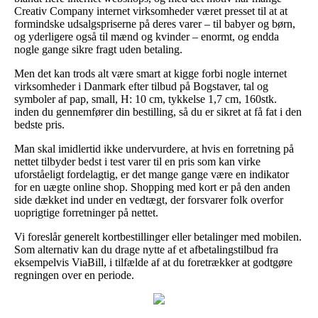
Creativ Company internet virksomheder været presset til at at
formindske udsalgspriserne på deres varer – til babyer og børn,
og yderligere også til mænd og kvinder – enormt, og endda
nogle gange sikre fragt uden betaling.
Men det kan trods alt være smart at kigge forbi nogle internet
virksomheder i Danmark efter tilbud på Bogstaver, tal og
symboler af pap, small, H: 10 cm, tykkelse 1,7 cm, 160stk.
inden du gennemfører din bestilling, så du er sikret at få fat i den
bedste pris.
Man skal imidlertid ikke undervurdere, at hvis en forretning på
nettet tilbyder bedst i test varer til en pris som kan virke
uforståeligt fordelagtig, er det mange gange være en indikator
for en uægte online shop. Shopping med kort er på den anden
side dækket ind under en vedtægt, der forsvarer folk overfor
uoprigtige forretninger på nettet.
Vi foreslår generelt kortbestillinger eller betalinger med mobilen.
Som alternativ kan du drage nytte af et afbetalingstilbud fra
eksempelvis ViaBill, i tilfælde af at du foretrækker at godtgøre
regningen over en periode.