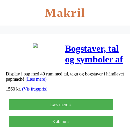
Makril
Bogstaver, tal
og symboler af
pap, small, H:
Display i pap med 40 rum med tal, tegn og bogstaver i håndlavet
10 cm,
papmaché
(Læs mere)
tykkelse 1,7
1560
kr.
(Vis fragtpris)
cm, 160stk.
Læs mere »
Køb nu »