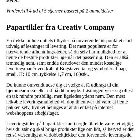
EAN:
Vurderet til
4
ud af 5 stjerner baseret på
2
anmeldelser
Papartikler fra Creativ Company
En række online outlets tilbyder på nuværende tidspunkt et stort
udvalg af løsninger til levering. Det mest populære er for
nærværende afhentningssteder, så du selv har mulighed for at
hente de bestilte produkter lige når det passer dig. Den er altså
temmelig nem, samt endda derudover den mindst kostelige
leveringsmanér ved køb af Bogstaver, tal og symboler af pap,
small, H: 10 cm, tykkelse 1,7 cm, 160stk..
Du kunne omvendt udse dig at vælge at få udbragt til din
hjemmeadresse eller ud på dit arbejde. Løsningen viser sig oftest
en tak mindre prisbillig, men ligeledes yderst nem. Den mest
letkøbte leveringsmulighed vil dog til enhver tid være at hente
pakken selv, hvilket betinges af at du er tæt på internet
webshoppens arbejdslager.
Leveringstiden på Papartikler kan i nogle tilfælde være ret vigtig
hvis du står og skal bruge produktet lige om lidt, så herved er det
ret så væsentligt at vi dobbelttjekker den forventede leveringstid