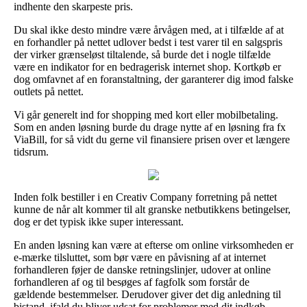
indhente den skarpeste pris.
Du skal ikke desto mindre være årvågen med, at i tilfælde af at
en forhandler på nettet udlover bedst i test varer til en salgspris
der virker grænseløst tiltalende, så burde det i nogle tilfælde
være en indikator for en bedragerisk internet shop. Kortkøb er
dog omfavnet af en foranstaltning, der garanterer dig imod falske
outlets på nettet.
Vi går generelt ind for shopping med kort eller mobilbetaling.
Som en anden løsning burde du drage nytte af en løsning fra fx
ViaBill, for så vidt du gerne vil finansiere prisen over et længere
tidsrum.
Inden folk bestiller i en Creativ Company forretning på nettet
kunne de når alt kommer til alt granske netbutikkens betingelser,
dog er det typisk ikke super interessant.
En anden løsning kan være at efterse om online virksomheden er
e-mærke tilsluttet, som bør være en påvisning af at internet
forhandleren føjer de danske retningslinjer, udover at online
forhandleren af og til besøges af fagfolk som forstår de
gældende bestemmelser. Derudover giver det dig anledning til
bistand, ifald du bliver udsat for problemer med dit indkøb.