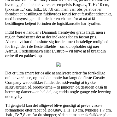
hverdag på en hel del varer, eksempelvis Bogstav, T, H: 10 cm,
tykkelse 1,7 cm, 1stk., B: 7,8 cm, men vær obs på at det er
forudsat at bestillingen fuldbyrdes forud for et fastslået tidspunkt,
med hensynstagen til at de har en chance for at nå at få
bestillingen betjent forinden de logistikansatte har fyraften.
Indtil flere e-handler i Danmark frembyder gratis fragt, men i
reglen forudsætter det at der indkøbes for en fastsat pris.
Alternativt bør du beslutte sig for den mest betalelige mulighed
for fragt, der i de fleste tilfælde – om du opholder sig nær
Aarhus, Frederikshavn eller Lystrup – vil blive at få bragt din
ordre til en pakkeshop.
Det er ultra smart for os alle at analysere priser fra forskellige
online varehuse, og med det motiv har langt de fleste Creativ
Company webbutikker fundet det nødvendigt at trykke
salgsværdien på produkterne – til juniorer, og desuden også til
herrer og damer – en hel del, og endda nogle gange yde levering
uden gebyr.
Til gengæld kan det alligevel blive gunstigt at prøve visse e-
forhandlere efter rabat på Bogstav, T, H: 10 cm, tykkelse 1,7 cm,
1stk., B: 7,8 cm før du shopper, sådan at man er skråsikker på at