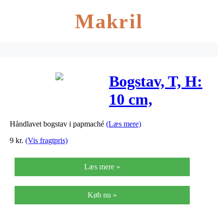
Makril
Bogstav, T, H:
10 cm,
tykkelse 1,7
Håndlavet bogstav i papmaché
(Læs mere)
cm, 1stk., B:
9
kr.
(Vis fragtpris)
7,8 cm
Læs mere »
Køb nu »