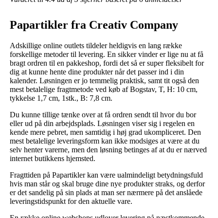
Papartikler fra Creativ Company
Adskillige online outlets tildeler heldigvis en lang række
forskellige metoder til levering. En sikker vinder er lige nu at få
bragt ordren til en pakkeshop, fordi det så er super fleksibelt for
dig at kunne hente dine produkter når det passer ind i din
kalender. Løsningen er jo temmelig praktisk, samt tit også den
mest betalelige fragtmetode ved køb af Bogstav, T, H: 10 cm,
tykkelse 1,7 cm, 1stk., B: 7,8 cm.
Du kunne tillige tænke over at få ordren sendt til hvor du bor
eller ud på din arbejdsplads. Løsningen viser sig i regelen en
kende mere pebret, men samtidig i høj grad ukompliceret. Den
mest betalelige leveringsform kan ikke modsiges at være at du
selv henter varerne, men den løsning betinges af at du er nærved
internet butikkens hjemsted.
Fragttiden på Papartikler kan være ualmindeligt betydningsfuld
hvis man står og skal bruge dine nye produkter straks, og derfor
er det sandelig på sin plads at man ser nærmere på det anslåede
leveringstidspunkt for den aktuelle vare.
En række online webshops udlover levering på næstkommende