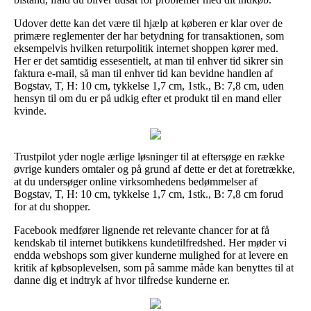
Udover dette kan det være til hjælp at køberen er klar over de
primære reglementer der har betydning for transaktionen, som
eksempelvis hvilken returpolitik internet shoppen kører med.
Her er det samtidig essesentielt, at man til enhver tid sikrer sin
faktura e-mail, så man til enhver tid kan bevidne handlen af
Bogstav, T, H: 10 cm, tykkelse 1,7 cm, 1stk., B: 7,8 cm, uden
hensyn til om du er på udkig efter et produkt til en mand eller
kvinde.
Trustpilot yder nogle ærlige løsninger til at eftersøge en række
øvrige kunders omtaler og på grund af dette er det at foretrække,
at du undersøger online virksomhedens bedømmelser af
Bogstav, T, H: 10 cm, tykkelse 1,7 cm, 1stk., B: 7,8 cm forud
for at du shopper.
Facebook medfører lignende ret relevante chancer for at få
kendskab til internet butikkens kundetilfredshed. Her møder vi
endda webshops som giver kunderne mulighed for at levere en
kritik af købsoplevelsen, som på samme måde kan benyttes til at
danne dig et indtryk af hvor tilfredse kunderne er.