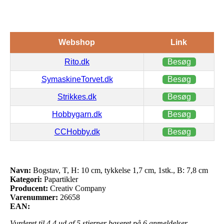
Webshop
Link
Rito.dk
Besøg
SymaskineTorvet.dk
Besøg
Strikkes.dk
Besøg
Hobbygarn.dk
Besøg
CCHobby.dk
Besøg
Navn:
Bogstav, T, H: 10 cm, tykkelse 1,7 cm, 1stk., B: 7,8 cm
Kategori:
Papartikler
Producent:
Creativ Company
Varenummer:
26658
EAN:
Vurderet til
4.4
ud af 5 stjerner baseret på
6
anmeldelser