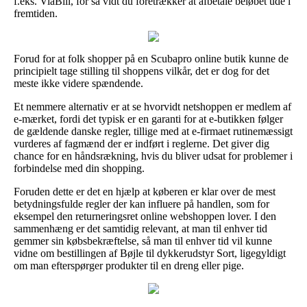
f.eks. ViaBill, for så vidt du foretrækker at afbetale beløbet ude i
fremtiden.
Forud for at folk shopper på en Scubapro online butik kunne de
principielt tage stilling til shoppens vilkår, det er dog for det
meste ikke videre spændende.
Et nemmere alternativ er at se hvorvidt netshoppen er medlem af
e-mærket, fordi det typisk er en garanti for at e-butikken følger
de gældende danske regler, tillige med at e-firmaet rutinemæssigt
vurderes af fagmænd der er indført i reglerne. Det giver dig
chance for en håndsrækning, hvis du bliver udsat for problemer i
forbindelse med din shopping.
Foruden dette er det en hjælp at køberen er klar over de mest
betydningsfulde regler der kan influere på handlen, som for
eksempel den returneringsret online webshoppen lover. I den
sammenhæng er det samtidig relevant, at man til enhver tid
gemmer sin købsbekræftelse, så man til enhver tid vil kunne
vidne om bestillingen af Bøjle til dykkerudstyr Sort, ligegyldigt
om man efterspørger produkter til en dreng eller pige.