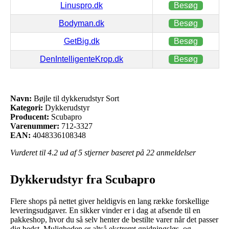
Linuspro.dk
Besøg
Bodyman.dk
Besøg
GetBig.dk
Besøg
DenIntelligenteKrop.dk
Besøg
Navn:
Bøjle til dykkerudstyr Sort
Kategori:
Dykkerudstyr
Producent:
Scubapro
Varenummer:
712-3327
EAN:
4048336108348
Vurderet til
4.2
ud af 5 stjerner baseret på
22
anmeldelser
Dykkerudstyr fra Scubapro
Flere shops på nettet giver heldigvis en lang række forskellige
leveringsudgaver. En sikker vinder er i dag at afsende til en
pakkeshop, hvor du så selv henter de bestilte varer når det passer
dig bedst. Muligheden er altså ekstremt gnidningsløs, og