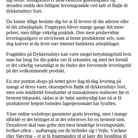
desuden endda den billigste leveringsmåde ved køb af Bøjle til
dykkerudstyr Sort.
Du kunne tillige beslutte dig for at få leveret til din adresse eller
til din arbejdsplads. Fragttypen bliver mange gange lidt mere
pebret, men tillige virkelig praktisk. Den mest prisbevidste
leveringsudgave er utvivlsomt at hente produkterne selv, som
dog kræver at du lever nær internet butikkens arbejdslager.
Fragttiden på Dykkerudstyr kan være meget betydningsfuld hvis
man har brug for din pakke om få sekunder, og med det formål
er det virkelig væsentligt at du finder den forventede leveringstid
på det vedkommende produkt.
En stor portion shops på nettet giver dag-til-dag levering på
mange af deres varer, eksempelvis Bøjle til dykkerudstyr Sort,
men som imidlertid forudsætter at transaktionen realiseres før et
bestemt tidspunkt, sådan at de højst sandsynligt kan nå at få
produkterne betjent forinden lagerpersonalet har fyraften.
Visse online webshops garanterer gratis levering, men i mange
tilfælde er det betinget af at der erhverves for en bestemt sum.
Derudover skal man gribe den mest betalelige leveringsmåde,
hvilket oftest – uafhængig om du befinder sig i Vejle, Værløse
eller Støvring – er at få fragtmanden til at køre din bestilling til