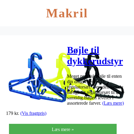
Makril
Bøjle til
dykkerudstyr
Sort
Meget praktisk bøjle til enten
din dragt eller BCD,
regulatorsæt. Desuden kan du
hænge dit regulatorsæt til tørre
samtidig.Bøjlen leveres i
assorterede farver.
(Læs mere)
179
kr.
(Vis fragtpris)
Læs mere »