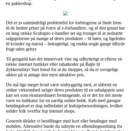
en pakkeshop.
Det er jo ualmindeligt problemfrit for forbrugerne at finde frem
til de bedste priser på tværs af e-forhandlere, og af den grund har
en lang række Scubapro e-handler set sig tvunget til at nedsætte
salgspriserne på mange af deres produkter – til børn, og ligeledes
til kvinder og mænd – betragteligt, og endda nogle gange tilbyde
fragt uden gebyr.
Til gengæld kan det immervæk vise sig udbytterigt at efterse en
række internet butikker efter rabatkoder på Bøjle til
dykkerudstyr Sort forud for at du shopper, så du er usvigeligt
sikker på at antage den mest attraktive pris.
Du må lige meget hvad være omhyggelig med, at såfremt en
online virksomhed sælger deres produkter til en udsalgspris som
kan ses som ekstraordinært fremragende, så er det for det meste
være en indikator for en uærlig online butik. Køb med gængse
betalingskort er dog indbefattet af Indsigelsesordningen, hvilket
redder folk overfor fup internet shops.
Generelt tilråder vi bestillinger med kort eller betalinger med
mobilen. Alternativt burde du udnytte en afbetalingsordning fra