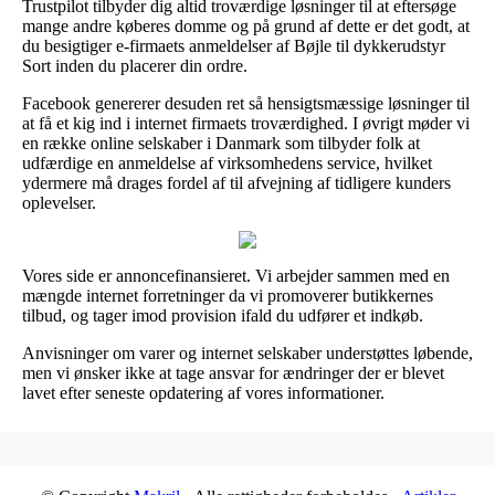
Trustpilot tilbyder dig altid troværdige løsninger til at eftersøge
mange andre køberes domme og på grund af dette er det godt, at
du besigtiger e-firmaets anmeldelser af Bøjle til dykkerudstyr
Sort inden du placerer din ordre.
Facebook genererer desuden ret så hensigtsmæssige løsninger til
at få et kig ind i internet firmaets troværdighed. I øvrigt møder vi
en række online selskaber i Danmark som tilbyder folk at
udfærdige en anmeldelse af virksomhedens service, hvilket
ydermere må drages fordel af til afvejning af tidligere kunders
oplevelser.
Vores side er annoncefinansieret. Vi arbejder sammen med en
mængde internet forretninger da vi promoverer butikkernes
tilbud, og tager imod provision ifald du udfører et indkøb.
Anvisninger om varer og internet selskaber understøttes løbende,
men vi ønsker ikke at tage ansvar for ændringer der er blevet
lavet efter seneste opdatering af vores informationer.