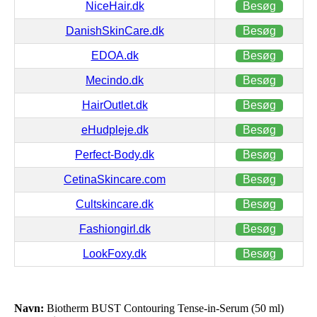
NiceHair.dk
Besøg
DanishSkinCare.dk
Besøg
EDOA.dk
Besøg
Mecindo.dk
Besøg
HairOutlet.dk
Besøg
eHudpleje.dk
Besøg
Perfect-Body.dk
Besøg
CetinaSkincare.com
Besøg
Cultskincare.dk
Besøg
Fashiongirl.dk
Besøg
LookFoxy.dk
Besøg
Navn:
Biotherm BUST Contouring Tense-in-Serum (50 ml)