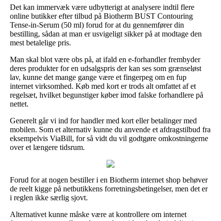
Det kan immervæk være udbytterigt at analysere indtil flere
online butikker efter tilbud på Biotherm BUST Contouring
Tense-in-Serum (50 ml) forud for at du gennemfører din
bestilling, sådan at man er usvigeligt sikker på at modtage den
mest betalelige pris.
Man skal blot være obs på, at ifald en e-forhandler frembyder
deres produkter for en udsalgspris der kan ses som grænseløst
lav, kunne det mange gange være et fingerpeg om en fup
internet virksomhed. Køb med kort er trods alt omfattet af et
regelsæt, hvilket begunstiger køber imod falske forhandlere på
nettet.
Generelt går vi ind for handler med kort eller betalinger med
mobilen. Som et alternativ kunne du anvende et afdragstilbud fra
eksempelvis ViaBill, for så vidt du vil godtgøre omkostningerne
over et længere tidsrum.
Forud for at nogen bestiller i en Biotherm internet shop behøver
de reelt kigge på netbutikkens forretningsbetingelser, men det er
i reglen ikke særlig sjovt.
Alternativet kunne måske være at kontrollere om internet