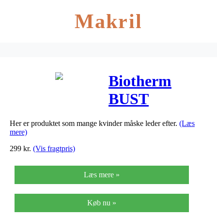
Makril
Biotherm
BUST
Contouring
Her er produktet som mange kvinder måske leder efter.
(Læs
Tense-in-
mere)
Serum (50 ml)
299
kr.
(Vis fragtpris)
Læs mere »
Køb nu »