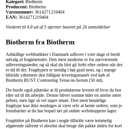
Kategori:
Biotherm
Producent:
Biotherm
Varenummer:
3614271219404
EAN:
3614271219404
Vurderet til
4.8
ud af 5 stjerner baseret på
26
anmeldelser
Biotherm fra Biotherm
Adskillige webbutikker i Danmark udlover i vore dage et bredt
udvalg af fragtmetoder. Den mest moderne er for nærværende
udleveringssteder, og så skal du blot gå forbi efter ordren når der
er tid til det. Fragttypen er nemlig i høj grad nem, og i mange
tilfælde ydermere den billigste leveringsmanér ved køb af
Biotherm BUST Contouring Tense-in-Serum (50 ml).
Du burde også påtænke at få produkterne leveret til hvor du bor
eller ud til dit arbejde. Denne bliver somme tider en anelse mere
pebret, men lige så vel super smart. Den mest betalelige
fragttype kan ikke modsiges at være selv at hente ordren, som jo
forudsætter at du har bopæl tæt på online webshoppens lager.
Fragttiden på Biotherm kan i nogle tilfælde være temmelig
afgørende såfremt vi absolut skal bruge din pakke inden for kort