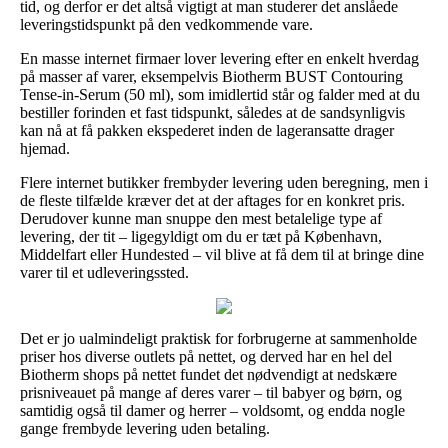
tid, og derfor er det altså vigtigt at man studerer det anslåede
leveringstidspunkt på den vedkommende vare.
En masse internet firmaer lover levering efter en enkelt hverdag
på masser af varer, eksempelvis Biotherm BUST Contouring
Tense-in-Serum (50 ml), som imidlertid står og falder med at du
bestiller forinden et fast tidspunkt, således at de sandsynligvis
kan nå at få pakken ekspederet inden de lageransatte drager
hjemad.
Flere internet butikker frembyder levering uden beregning, men i
de fleste tilfælde kræver det at der aftages for en konkret pris.
Derudover kunne man snuppe den mest betalelige type af
levering, der tit – ligegyldigt om du er tæt på København,
Middelfart eller Hundested – vil blive at få dem til at bringe dine
varer til et udleveringssted.
Det er jo ualmindeligt praktisk for forbrugerne at sammenholde
priser hos diverse outlets på nettet, og derved har en hel del
Biotherm shops på nettet fundet det nødvendigt at nedskære
prisniveauet på mange af deres varer – til babyer og børn, og
samtidig også til damer og herrer – voldsomt, og endda nogle
gange frembyde levering uden betaling.