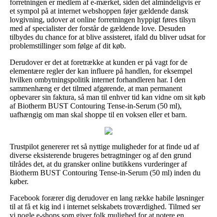
forretningen er medlem af e-mærket, siden det almindeligvis er
et sympol på at internet webshoppen føjer gældende dansk
lovgivning, udover at online forretningen hyppigt føres tilsyn
med af specialister der forstår de gældende love. Desuden
tilbydes du chance for at blive assisteret, ifald du bliver udsat for
problemstillinger som følge af dit køb.
Derudover er det at foretrække at kunden er på vagt for de
elementære regler der kan influere på handlen, for eksempel
hvilken ombytningspolitik internet forhandleren har. I den
sammenhæng er det tilmed afgørende, at man permanent
opbevarer sin faktura, så man til enhver tid kan vidne om sit køb
af Biotherm BUST Contouring Tense-in-Serum (50 ml),
uafhængig om man skal shoppe til en voksen eller et barn.
Trustpilot genererer ret så nyttige muligheder for at finde ud af
diverse eksisterende brugeres betragtninger og af den grund
tilrådes det, at du gransker online butikkens vurderinger af
Biotherm BUST Contouring Tense-in-Serum (50 ml) inden du
køber.
Facebook forærer dig derudover en lang række habile løsninger
til at få et kig ind i internet selskabets troværdighed. Tilmed ser
vi nogle e-shops som giver folk mulighed for at notere en