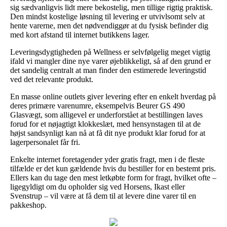
sig sædvanligvis lidt mere bekostelig, men tillige rigtig praktisk.
Den mindst kostelige løsning til levering er utvivlsomt selv at
hente varerne, men det nødvendiggør at du fysisk befinder dig
med kort afstand til internet butikkens lager.
Leveringsdygtigheden på Wellness er selvfølgelig meget vigtig
ifald vi mangler dine nye varer øjeblikkeligt, så af den grund er
det sandelig centralt at man finder den estimerede leveringstid
ved det relevante produkt.
En masse online outlets giver levering efter en enkelt hverdag på
deres primære varenumre, eksempelvis Beurer GS 490
Glasvægt, som alligevel er underforstået at bestillingen laves
forud for et nøjagtigt klokkeslæt, med hensynstagen til at de
højst sandsynligt kan nå at få dit nye produkt klar forud for at
lagerpersonalet får fri.
Enkelte internet foretagender yder gratis fragt, men i de fleste
tilfælde er det kun gældende hvis du bestiller for en bestemt pris.
Ellers kan du tage den mest letkøbte form for fragt, hvilket ofte –
ligegyldigt om du opholder sig ved Horsens, Ikast eller
Svenstrup – vil være at få dem til at levere dine varer til en
pakkeshop.