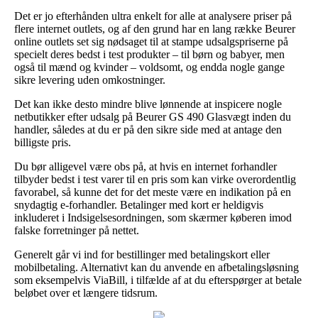
Det er jo efterhånden ultra enkelt for alle at analysere priser på
flere internet outlets, og af den grund har en lang række Beurer
online outlets set sig nødsaget til at stampe udsalgspriserne på
specielt deres bedst i test produkter – til børn og babyer, men
også til mænd og kvinder – voldsomt, og endda nogle gange
sikre levering uden omkostninger.
Det kan ikke desto mindre blive lønnende at inspicere nogle
netbutikker efter udsalg på Beurer GS 490 Glasvægt inden du
handler, således at du er på den sikre side med at antage den
billigste pris.
Du bør alligevel være obs på, at hvis en internet forhandler
tilbyder bedst i test varer til en pris som kan virke overordentlig
favorabel, så kunne det for det meste være en indikation på en
snydagtig e-forhandler. Betalinger med kort er heldigvis
inkluderet i Indsigelsesordningen, som skærmer køberen imod
falske forretninger på nettet.
Generelt går vi ind for bestillinger med betalingskort eller
mobilbetaling. Alternativt kan du anvende en afbetalingsløsning
som eksempelvis ViaBill, i tilfælde af at du efterspørger at betale
beløbet over et længere tidsrum.