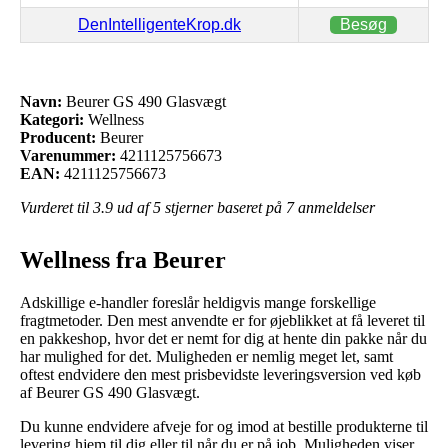
DenIntelligenteKrop.dk
Besøg
Navn:
Beurer GS 490 Glasvægt
Kategori:
Wellness
Producent:
Beurer
Varenummer:
4211125756673
EAN:
4211125756673
Vurderet til
3.9
ud af 5 stjerner baseret på
7
anmeldelser
Wellness fra Beurer
Adskillige e-handler foreslår heldigvis mange forskellige
fragtmetoder. Den mest anvendte er for øjeblikket at få leveret til
en pakkeshop, hvor det er nemt for dig at hente din pakke når du
har mulighed for det. Muligheden er nemlig meget let, samt
oftest endvidere den mest prisbevidste leveringsversion ved køb
af Beurer GS 490 Glasvægt.
Du kunne endvidere afveje for og imod at bestille produkterne til
levering hjem til dig eller til når du er på job. Muligheden viser