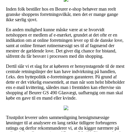
Inden folk bestiller hos en Beurer e-shop behøver man reelt
granske shoppens forretningsvilkår, men det er mange gange
ikke særlig sjovt.
En anden mulighed kunne måske være at se hvorvidt
netshoppen er medlem af e-mærket, grundet at det ofte er en
indikation om at online forretningen lever op til de danske love,
samt at online firmaet rutinemæssigt ses til af fagmænd der
mestrer de gældende love. Det giver dig chance for bistand,
såfremt du får besvær i processen med din shopping.
Dertil slår vi et slag for at køberen er hensynstagende til de mest
centrale retningslinjer der kan have indvirkning på handlen,
f.eks. den byttepolitik e-forretningen garanterer. På grund af
dette er det virkelig essesentielt, at man når som helst bibeholder
ens e-mail kvittering, således man i fremtiden kan eftervise sin
shopping af Beurer GS 490 Glasvægt, uafhængig om man skal
købe en gave til en mand eller kvinde.
Trustpilot leverer uden sammenligning hensigtsmæssige
løsninger til at analysere en lang række tidligere forbrugeres
ratings og derfor rekommanderer vi, at du kigger nærmere på